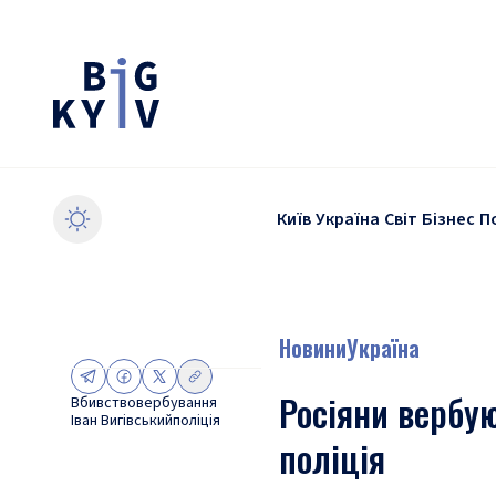
Київ
Україна
Світ
Бізнес
П
Новини
Україна
Росіяни вербую
Вбивство
вербування
Іван Вигівський
поліція
поліція