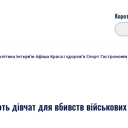
Корот
олітика
Інтерв'ю
Афіша
Краса і здоровʼя
Спорт
Гастрономія
ть дівчат для вбивств військових