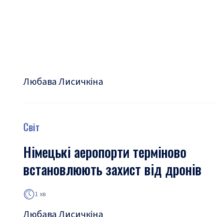
Любава Лисичкіна
Світ
Німецькі аеропорти терміново
встановлюють захист від дронів
1 хв
Любава Лисичкіна