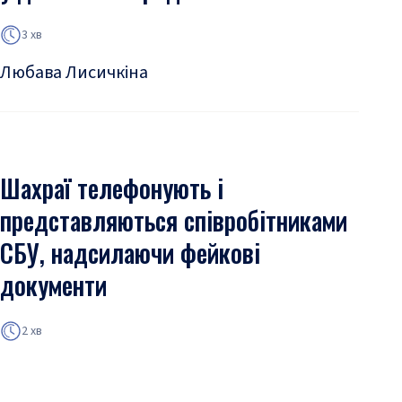
3 хв
Любава Лисичкіна
Шахраї телефонують і
представляються співробітниками
СБУ, надсилаючи фейкові
документи
2 хв