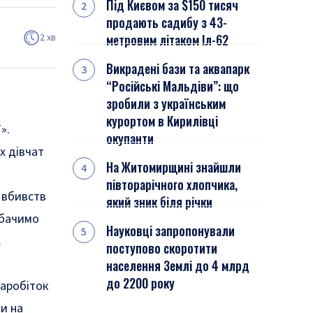
Під Києвом за $150 тисяч
продають садибу з 43-
2 хв
метровим літаком Іл-62
Викрадені бази та аквапарк
“Російські Мальдіви”: що
зробили з українським
курортом в Кирилівці
».
окупанти
х дівчат
На Житомирщині знайшли
півторарічного хлопчика,
 вбивств
який зник біля річки
 бачимо
Науковці запропонували
й.
поступово скоротити
населення Землі до 4 млрд
до 2200 року
заробіток
и на