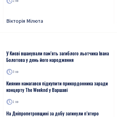
2 хв
Вікторія Мілюта
У Києві вшанували пам’ять загиблого льотчика Івана
Болотова у день його народження
3 хв
Киянин намагався підкупити прикордонника заради
концерту The Weeknd у Варшаві
1 хв
На Дніпропетровщині за добу загинули п’ятеро