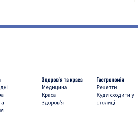
а
Здоров'я та краса
Гастрономія
дні
Медицина
Рецепти
ра
Краса
Куди сходити у
та
Здоров'я
столиці
ля