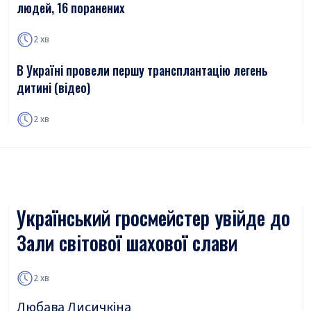
людей, 16 поранених
2 хв
В Україні провели першу трансплантацію легень
дитині (відео)
2 хв
Український гросмейстер увійде до
Зали світової шахової слави
2 хв
Любава Лисичкіна