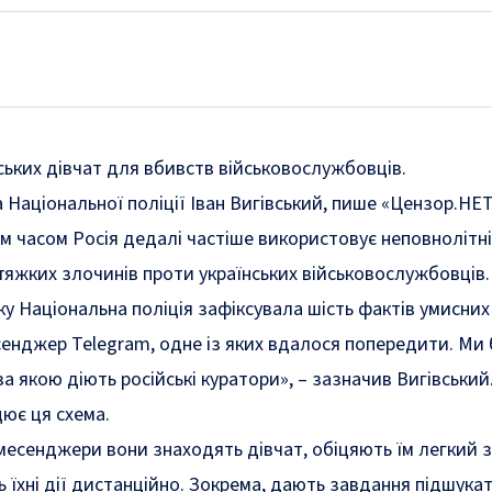
ських дівчат для вбивств військовослужбовців.
 Національної поліції Іван Вигівський, пише «Цензор.НЕТ
ім часом Росія дедалі частіше використовує неповнолітні
яжких злочинів проти українських військовослужбовців.
ку Національна поліція зафіксувала шість фактів умисних
сенджер Telegram, одне із яких вдалося попередити. Ми
за якою діють російські куратори»
, – зазначив Вигівськи
цює ця схема.
 месенджери вони знаходять дівчат, обіцяють їм легкий 
 їхні дії дистанційно. Зокрема, дають завдання підшукат