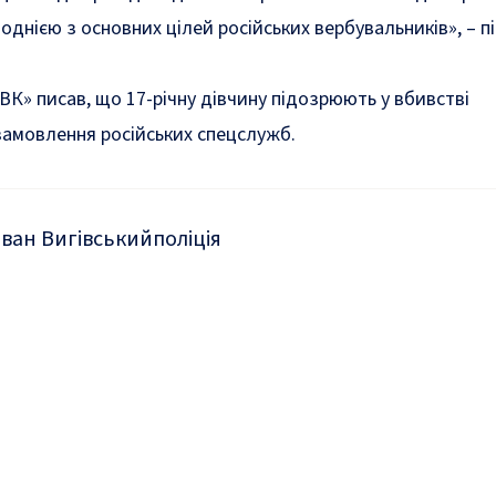
 однією з основних цілей російських вербувальників»
, – 
ВК» писав, що
17-річну дівчину підозрюють у вбивстві
замовлення російських спецслужб.
Іван Вигівський
поліція