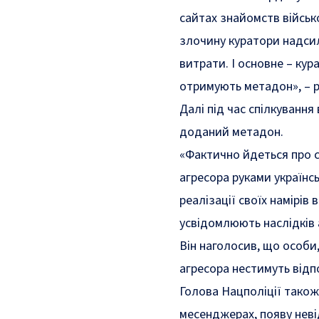
сайтах знайомств військ
злочину куратори надсил
витрати. І основне – ку
отримують метадон»
, –
Далі під час спілкуванн
доданий метадон.
«Фактично йдеться про с
агресора руками українс
реалізації своїх намірів
усвідомлюють наслідків
Він наголосив, що особи
агресора нестимуть відпо
Голова Нацполіції також 
месенджерах, появу неві