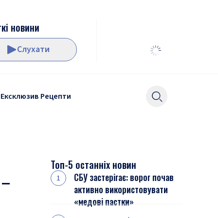
кі новини
Слухати
Ексклюзив
Рецепти
Топ-5 останніх новин
 –
СБУ застерігає: ворог почав
активно використовувати
«медові пастки»