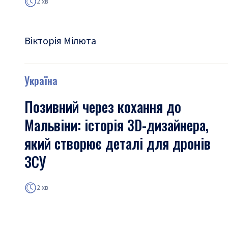
2 хв
Вікторія Мілюта
Україна
Позивний через кохання до
Мальвіни: історія 3D-дизайнера,
який створює деталі для дронів
ЗСУ
2 хв