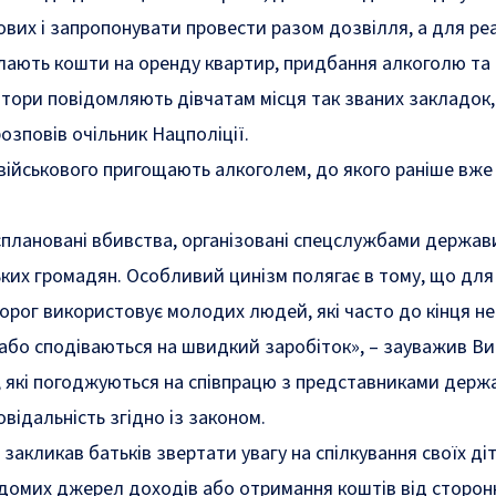
ових і запропонувати провести разом дозвілля, а для реа
ають кошти на оренду квартир, придбання алкоголю та 
ратори повідомляють дівчатам місця так званих закладок,
 розповів очільник Нацполіції.
я військового пригощають алкоголем, до якого раніше вже
плановані вбивства, організовані спецслужбами держав
ьких громадян. Особливий цинізм полягає в тому, що для
 ворог використовує молодих людей, які часто до кінця не
 або сподіваються на швидкий заробіток»
, – зауважив Ви
, які погоджуються на співпрацю з представниками держ
відальність згідно із законом.
закликав батьків звертати увагу на спілкування своїх діт
домих джерел доходів або отримання коштів від сторонн