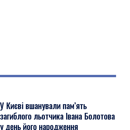
У Києві вшанували пам’ять
загиблого льотчика Івана Болотова
у день його народження