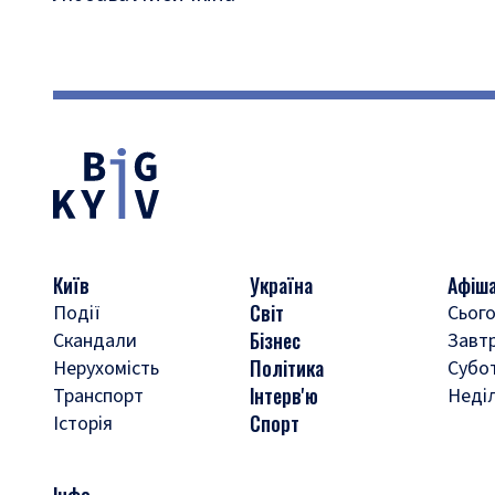
Київ
Україна
Афіш
Світ
Події
Сього
Бізнес
Скандали
Завт
Політика
Нерухомість
Субо
Інтерв'ю
Транспорт
Неді
Спорт
Історія