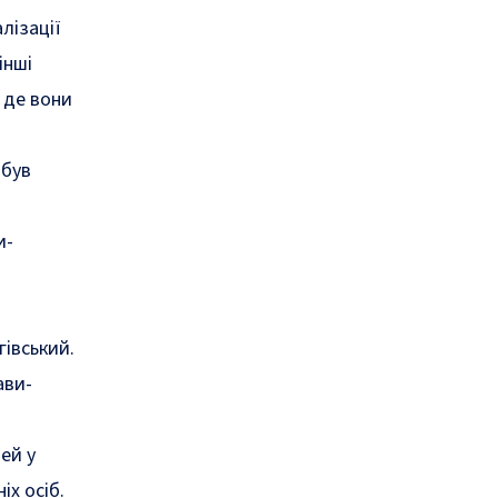
лізації
інші
 де вони
 був
и-
гівський.
ави-
ей у
іх осіб.