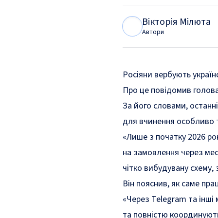
Вікторія Мілюта
В
М
Автори
Росіяни вербують україн
Про це
повідомив
голова
За його словами, останн
для вчинення особливо т
«Лише з початку 2026 ро
на замовлення через ме
чітко вибудувану схему, 
Він пояснив, як саме пра
«Через Telegram та інші
та повністю координують