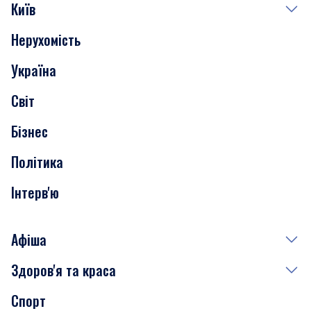
Київ
Нерухомість
Події
Україна
Скандали
Світ
Нерухомість
Бізнес
Транспорт
Політика
Інтерв'ю
Афіша
Здоров'я та краса
Сьогодні
Спорт
Завтра
Медицина