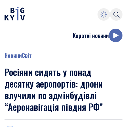
Короткі новини
Новини
Світ
Росіяни сидять у понад
десятку аеропортів: дрони
влучили по адмінбудівлі
“Аеронавігація півдня РФ”