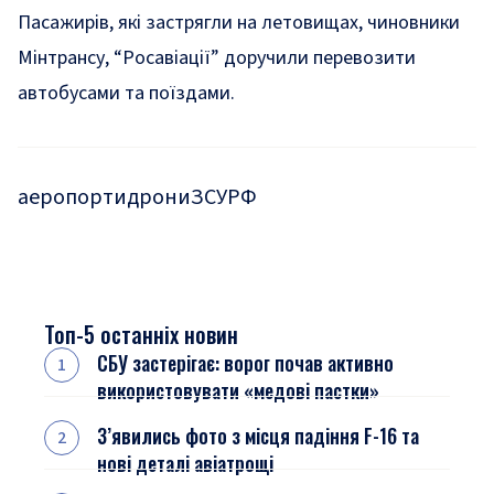
Пасажирів, які застрягли на летовищах, чиновники
Мінтрансу, “Росавіації” доручили перевозити
автобусами та поїздами.
аеропорти
дрони
ЗСУ
РФ
Топ-5 останніх новин
СБУ застерігає: ворог почав активно
використовувати «медові пастки»
З’явились фото з місця падіння F-16 та
нові деталі авіатрощі