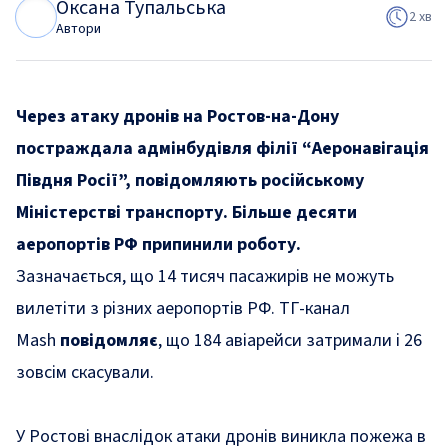
Оксана Тупальська
О
Т
2 хв
Автори
Через
атаку дронів на Ростов-на-Дону
постраждала адмінбудівля філії “Аеронавігація
Півдня Росії”, повідомляють російському
Міністерстві транспорту. Більше десяти
аеропортів РФ припинили роботу.
Зазначається, що 14 тисяч пасажирів не можуть
вилетіти з різних аеропортів РФ. ТГ-канал
Mash
повідомляє
, що 184 авіарейси затримали і 26
зовсім скасували.
У Ростові внаслідок атаки дронів виникла пожежа в