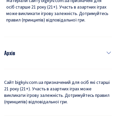
Матеріали сайту bigkyiv.com.ua призначені для
осіб старше 21 року (21+). Участь в азартних іграх
може викликати ігрову залежність. Дотримуйтесь
правил (принципів) відповідальної гри.
Архів
Новини
Історія
Сайт bigkyiv.com.ua призначений для осіб які старші
21 року (21+). Участь в азартних іграх може
Комуналка
викликати ігрову залежність. Дотримуйтесь правил
Хроніки війни
(принципів) відповідальної гри.
Пошук зниклих людей під час війни