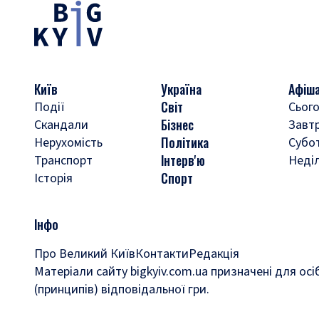
Київ
Україна
Афіш
Світ
Події
Сього
Бізнес
Скандали
Завт
Політика
Нерухомість
Субо
Інтерв'ю
Транспорт
Неді
Спорт
Історія
Інфо
Про Великий Київ
Контакти
Редакція
Матеріали сайту bigkyiv.com.ua призначені для осі
(принципів) відповідальної гри.