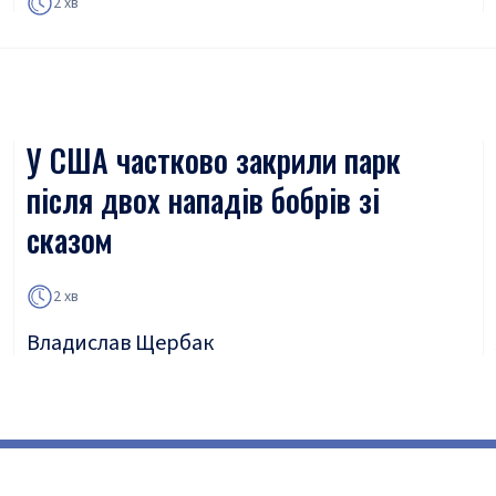
2 хв
У США частково закрили парк
після двох нападів бобрів зі
сказом
2 хв
Владислав Щербак