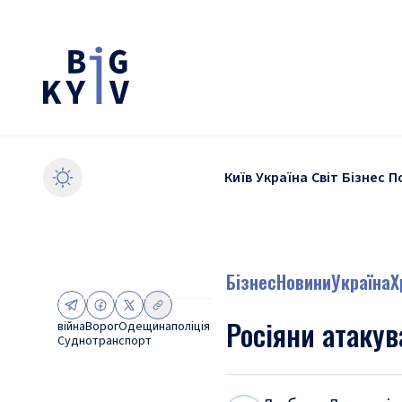
Київ
Україна
Світ
Бізнес
П
Бізнес
Новини
Україна
Х
Росіяни атакув
війна
Ворог
Одещина
поліція
Судно
транспорт