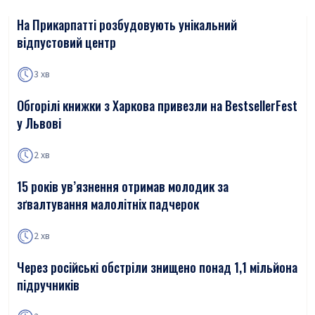
На Прикарпатті розбудовують унікальний
відпустовий центр
3 хв
Обгорілі книжки з Харкова привезли на BestsellerFest
у Львові
2 хв
15 років ув’язнення отримав молодик за
зґвалтування малолітніх падчерок
2 хв
Через російські обстріли знищено понад 1,1 мільйона
підручників