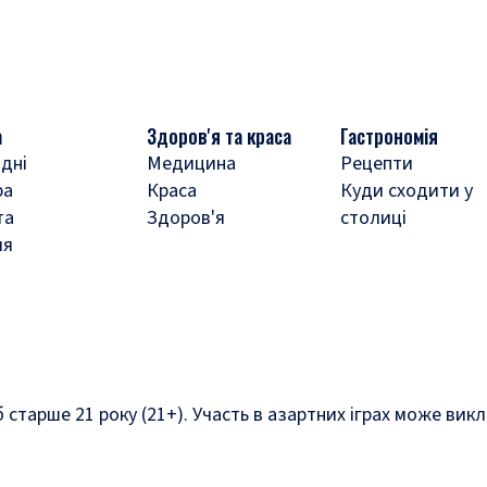
а
Здоров'я та краса
Гастрономія
дні
Медицина
Рецепти
ра
Краса
Куди сходити у
та
Здоров'я
столиці
ля
б старше 21 року (21+). Участь в азартних іграх може ви