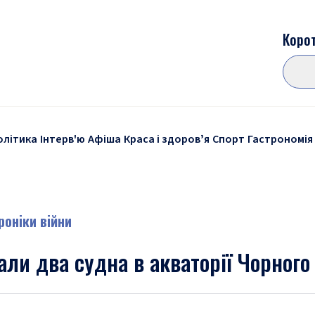
Корот
олітика
Інтерв'ю
Афіша
Краса і здоровʼя
Спорт
Гастрономія
роніки війни
али два судна в акваторії Чорного