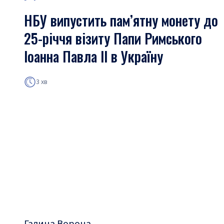
НБУ випустить пам’ятну монету до
25-річчя візиту Папи Римського
Іоанна Павла ІІ в Україну
3 хв