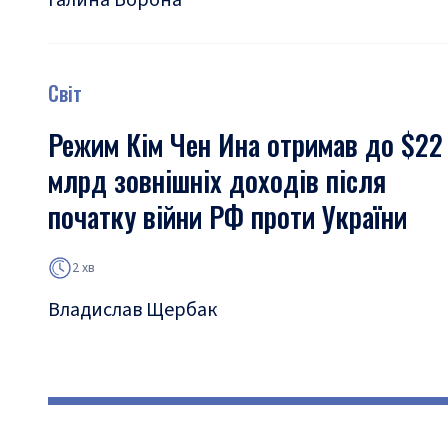
Галина Ворона
Світ
Режим Кім Чен Ина отримав до $22
млрд зовнішніх доходів після
початку війни РФ проти України
2 хв
Владислав Щербак