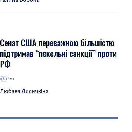
Галина Ворона
Сенат США переважною більшістю
підтримав “пекельні санкції” проти
РФ
2 хв
Любава Лисичкіна