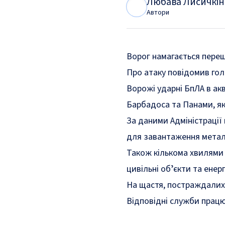
Любава Лисичкін
Л
Л
Автори
Ворог намагається переш
Про атаку повідомив го
Ворожі ударні БпЛА в ак
Барбадоса та Панами, я
За даними Адміністрації
для завантаження металу
Також кількома хвилями 
цивільні обʼєкти та енер
На щастя, постраждалих 
Відповідні служби працю