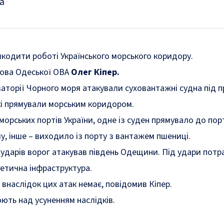
а
кодити роботі Українського морського коридору.
лова Одеської ОВА
Олег Кіпер.
ваторії Чорного моря атакували суховантажні судна під 
кі прямували морським коридором.
 морських портів України, одне із суден прямувало до по
, інше – виходило із порту з вантажем пшениці.
ударів ворог атакував південь Одещини. Під удари пот
гетична інфраструктура.
внаслідок цих атак немає, повідомив Кіпер.
ють над усуненням наслідків.