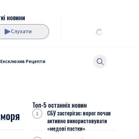
кі новини
Слухати
Ексклюзив
Рецепти
Топ-5 останніх новин
 моря
СБУ застерігає: ворог почав
активно використовувати
«медові пастки»