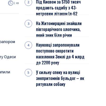
Під Києвом за $150 тисяч
1 хв
продають садибу з 43-
метровим літаком Іл-62
На Житомирщині знайшли
півторарічного хлопчика,
який зник біля річки
прапором
Науковці запропонували
поступово скоротити
населення Землі до 4 млрд
рту Одеси
до 2200 року
рапили
У сильну спеку на вулиці
знепритомнів бульдог – як
рятували собаку