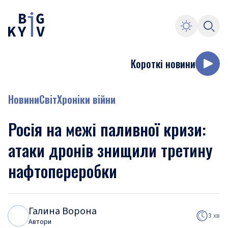
Короткі новини
Новини
Світ
Хроніки війни
Росія на межі паливної кризи:
атаки дронів знищили третину
нафтопереробки
Галина Ворона
Г
В
3 хв
Автори