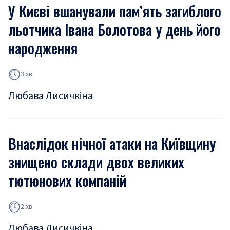
У Києві вшанували пам’ять загиблого
льотчика Івана Болотова у день його
народження
3 хв
Любава Лисичкіна
Внаслідок нічної атаки на Київщину
знищено склади двох великих
тютюнових компаній
2 хв
Любава Лисичкіна