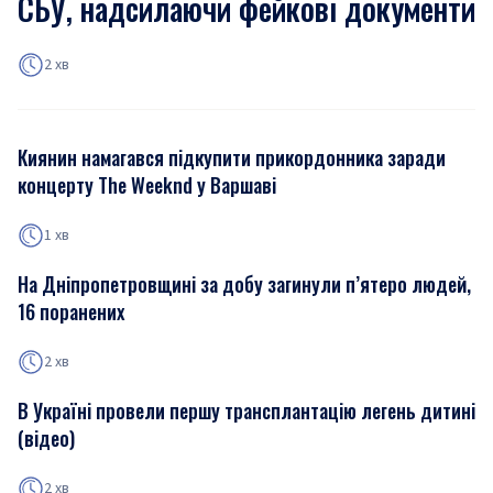
СБУ, надсилаючи фейкові документи
2 хв
Киянин намагався підкупити прикордонника заради
концерту The Weeknd у Варшаві
1 хв
На Дніпропетровщині за добу загинули п’ятеро людей,
16 поранених
2 хв
В Україні провели першу трансплантацію легень дитині
(відео)
2 хв