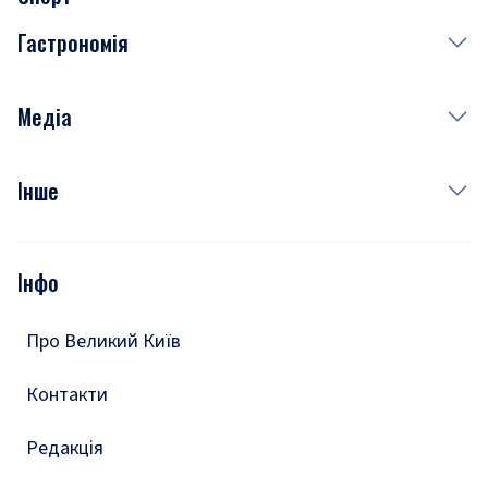
Завтра
Медицина
Гастрономія
Субота
Краса
Неділя
Здоров'я
Рецепти
Медіа
Куди сходити у столиці
Фото
Інше
Відео
Опитування
Подкасти
Інфо
Тести
Про Великий Київ
Контакти
Редакція