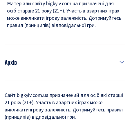
Матеріали сайту bigkyiv.com.ua призначені для
осіб старше 21 року (21+). Участь в азартних іграх
може викликати ігрову залежність. Дотримуйтесь
правил (принципів) відповідальної гри.
Архів
Новини
Історія
Сайт bigkyiv.com.ua призначений для осіб які старші
21 року (21+). Участь в азартних іграх може
Комуналка
викликати ігрову залежність. Дотримуйтесь правил
Хроніки війни
(принципів) відповідальної гри.
Пошук зниклих людей під час війни