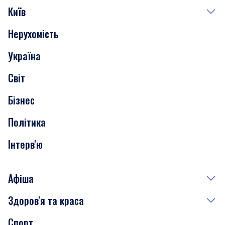
Київ
Нерухомість
Події
Україна
Скандали
Світ
Нерухомість
Бізнес
Транспорт
Політика
Інтерв'ю
Афіша
Здоров'я та краса
Сьогодні
Спорт