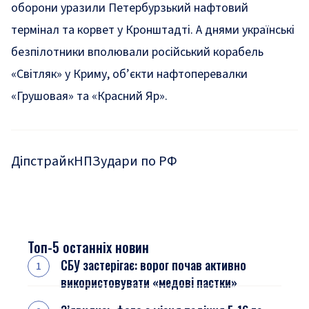
оборони
уразили
Петербурзький нафтовий
термінал та
корвет
у Кронштадті. А днями українські
безпілотники
вполювали
російський корабель
«Світляк» у Криму,
об’єкти
нафтоперевалки
«Грушовая» та «Красний Яр».
Діпстрайк
НПЗ
удари по РФ
Топ-5 останніх новин
СБУ застерігає: ворог почав активно
використовувати «медові пастки»