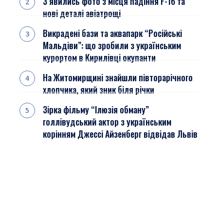
З’явились фото з місця падіння F-16 та
нові деталі авіатрощі
Викрадені бази та аквапарк “Російські
Мальдіви”: що зробили з українським
курортом в Кирилівці окупанти
На Житомирщині знайшли півторарічного
хлопчика, який зник біля річки
Зірка фільму “Ілюзія обману”
голлівудський актор з українським
корінням Джессі Айзенберг відвідав Львів