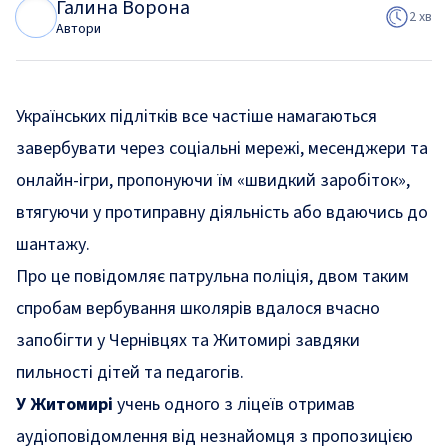
Галина Ворона
Г
В
2 хв
Автори
Українських підлітків все частіше намагаються
завербувати через соціальні мережі, месенджери та
онлайн-ігри, пропонуючи їм «швидкий заробіток»,
втягуючи у протиправну діяльність або вдаючись до
шантажу.
Про це
повідомляє
патрульна поліція, двом таким
спробам вербування школярів вдалося вчасно
запобігти у Чернівцях та Житомирі завдяки
пильності дітей та педагогів.
У Житомирі
учень одного з ліцеїв отримав
аудіоповідомлення від незнайомця з пропозицією