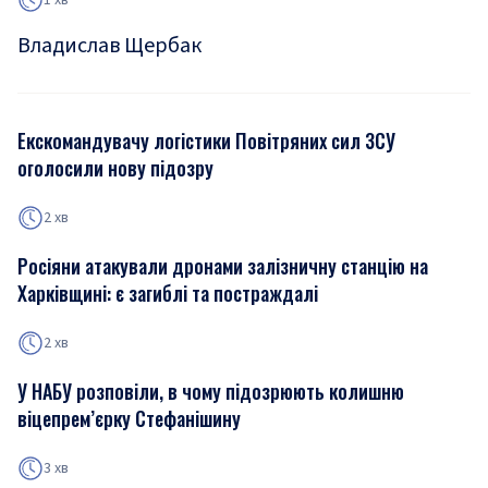
Владислав Щербак
Екскомандувачу логістики Повітряних сил ЗСУ
оголосили нову підозру
2 хв
Росіяни атакували дронами залізничну станцію на
Харківщині: є загиблі та постраждалі
2 хв
У НАБУ розповіли, в чому підозрюють колишню
віцепрем’єрку Стефанішину
3 хв