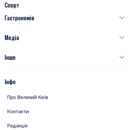
Спорт
Завтра
Медицина
Гастрономія
Субота
Краса
Неділя
Здоров'я
Рецепти
Медіа
Куди сходити у столиці
Фото
Інше
Відео
Опитування
Подкасти
Інфо
Тести
Про Великий Київ
Контакти
Редакція