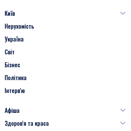
Київ
Нерухомість
Події
Україна
Скандали
Світ
Нерухомість
Бізнес
Транспорт
Політика
Інтерв'ю
Афіша
Здоров'я та краса
Сьогодні