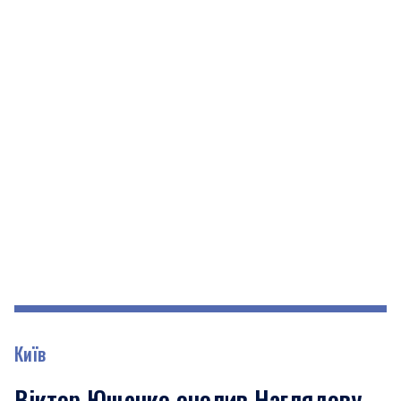
Київ
Віктор Ющенко очолив Наглядову