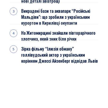
нові деталі авіатрощі
Викрадені бази та аквапарк “Російські
Мальдіви”: що зробили з українським
курортом в Кирилівці окупанти
На Житомирщині знайшли півторарічного
хлопчика, який зник біля річки
Зірка фільму “Ілюзія обману”
голлівудський актор з українським
корінням Джессі Айзенберг відвідав Львів