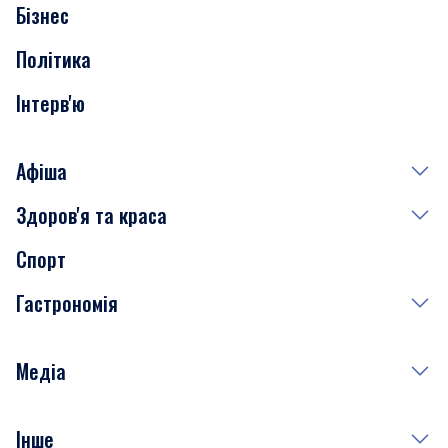
Бізнес
Транспорт
Політика
Інтерв'ю
Афіша
Здоров'я та краса
Сьогодні
Спорт
Завтра
Медицина
Гастрономія
Субота
Краса
Неділя
Здоров'я
Рецепти
Медіа
Куди сходити у столиці
Фото
Інше