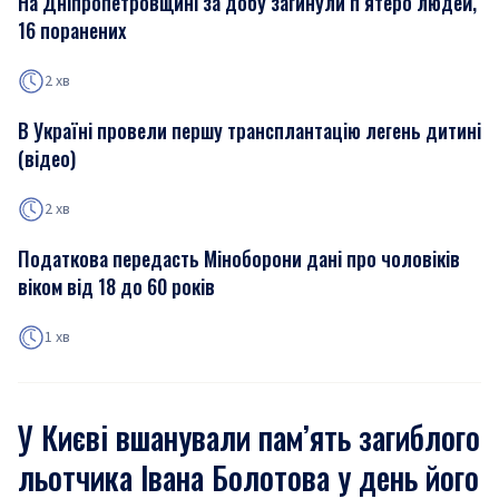
На Дніпропетровщині за добу загинули п’ятеро людей,
16 поранених
2 хв
В Україні провели першу трансплантацію легень дитині
(відео)
2 хв
Податкова передасть Міноборони дані про чоловіків
віком від 18 до 60 років
1 хв
У Києві вшанували пам’ять загиблого
льотчика Івана Болотова у день його