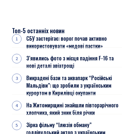
Топ-5 останніх новин
СБУ застерігає: ворог почав активно
використовувати «медові пастки»
З’явились фото з місця падіння F-16 та
нові деталі авіатрощі
Викрадені бази та аквапарк “Російські
Мальдіви”: що зробили з українським
курортом в Кирилівці окупанти
На Житомирщині знайшли півторарічного
хлопчика, який зник біля річки
Зірка фільму “Ілюзія обману”
голлівудський актор з українським