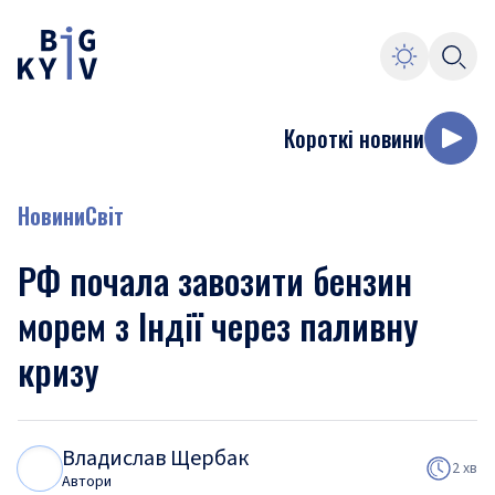
Короткі новини
Новини
Світ
РФ почала завозити бензин
морем з Індії через паливну
кризу
Владислав Щербак
В
Щ
2 хв
Автори