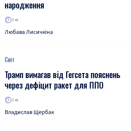
народження
3 хв
Любава Лисичкіна
Світ
Трамп вимагав від Гегсета пояснень
через дефіцит ракет для ППО
2 хв
Владислав Щербак