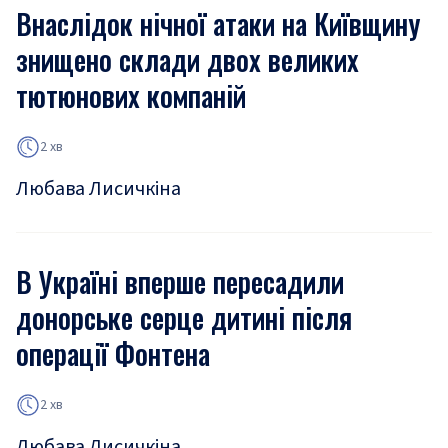
Внаслідок нічної атаки на Київщину
знищено склади двох великих
тютюнових компаній
2 хв
Любава Лисичкіна
В Україні вперше пересадили
донорське серце дитині після
операції Фонтена
2 хв
Любава Лисичкіна