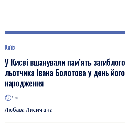
Київ
У Києві вшанували пам’ять загиблого
льотчика Івана Болотова у день його
народження
3 хв
Любава Лисичкіна