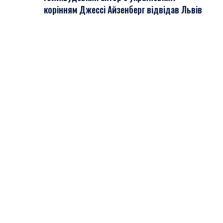
корінням Джессі Айзенберг відвідав Львів