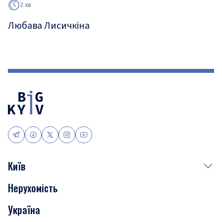
2 хв
Любава Лисичкіна
Київ
Нерухомість
Події
Україна
Скандали