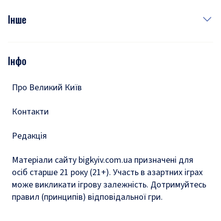
Куди сходити у столиці
Фото
Інше
Відео
Опитування
Подкасти
Інфо
Тести
Про Великий Київ
Контакти
Редакція
Матеріали сайту bigkyiv.com.ua призначені для
осіб старше 21 року (21+). Участь в азартних іграх
може викликати ігрову залежність. Дотримуйтесь
правил (принципів) відповідальної гри.