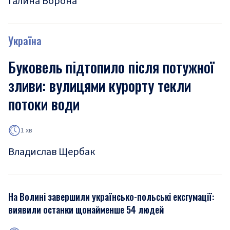
Галина Ворона
Україна
Буковель підтопило після потужної
зливи: вулицями курорту текли
потоки води
1 хв
Владислав Щербак
На Волині завершили українсько-польські ексгумації:
виявили останки щонайменше 54 людей