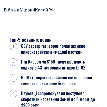
Війна в Україні
Китай
РФ
Топ-5 останніх новин
СБУ застерігає: ворог почав активно
використовувати «медові пастки»
Під Києвом за $150 тисяч продають
садибу з 43-метровим літаком Іл-62
На Житомирщині знайшли півторарічного
хлопчика, який зник біля річки
Науковці запропонували поступово
скоротити населення Землі до 4 млрд до
2200 року