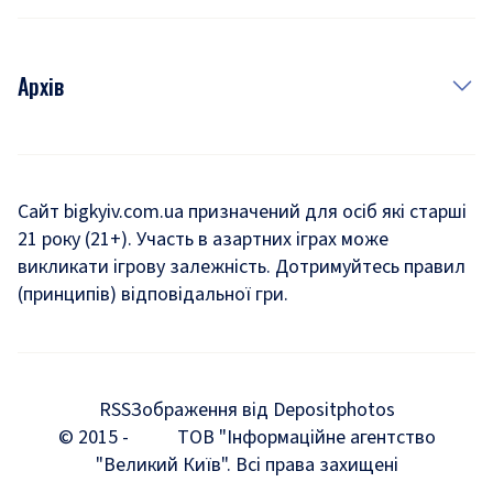
Архів
Новини
Історія
Сайт bigkyiv.com.ua призначений для осіб які старші
21 року (21+). Участь в азартних іграх може
Комуналка
викликати ігрову залежність. Дотримуйтесь правил
Хроніки війни
(принципів) відповідальної гри.
Пошук зниклих людей під час війни
Дозвілля
RSS
Зображення від Depositphotos
Мегаполіс
© 2015 -
ТОВ "Інформаційне агентство
"Великий Київ". Всі права захищені
Київщина