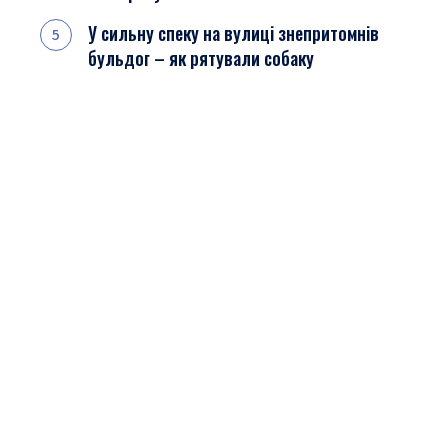
У сильну спеку на вулиці знепритомнів
бульдог – як рятували собаку