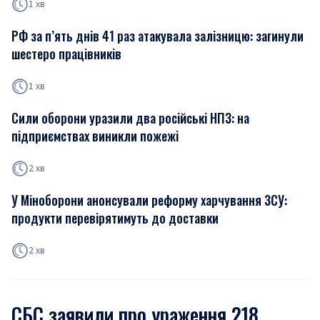
1 хв
РФ за п’ять днів 41 раз атакувала залізницю: загинули
шестеро працівників
1 хв
Сили оборони уразили два російські НПЗ: на
підприємствах виникли пожежі
2 хв
У Міноборони анонсували реформу харчування ЗСУ:
продукти перевірятимуть до доставки
2 хв
СБС заявили про ураження 218