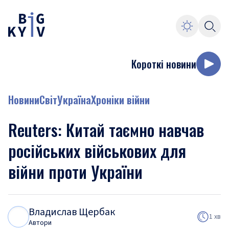
Короткі новини
Новини
Світ
Україна
Хроніки війни
Reuters: Китай таємно навчав
російських військових для
війни проти України
Владислав Щербак
В
Щ
1 хв
Автори