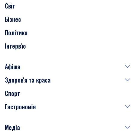
Світ
Нерухомість
Бізнес
Транспорт
Політика
Інтерв'ю
Афіша
Здоров'я та краса
Сьогодні
Спорт
Завтра
Медицина
Гастрономія
Субота
Краса
Неділя
Здоров'я
Рецепти
Медіа