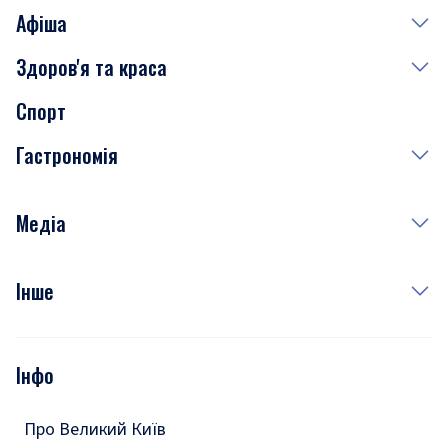
Афіша
Здоров'я та краса
Сьогодні
Спорт
Завтра
Медицина
Гастрономія
Субота
Краса
Неділя
Здоров'я
Рецепти
Медіа
Куди сходити у столиці
Фото
Інше
Відео
Опитування
Подкасти
Інфо
Тести
Про Великий Київ