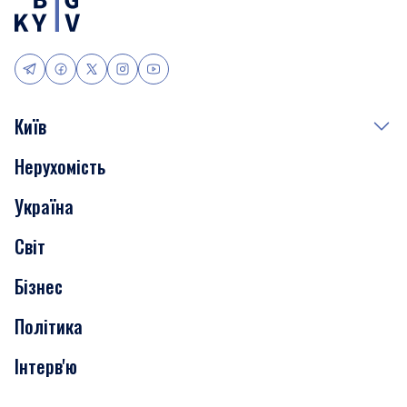
Київ
Нерухомість
Події
Україна
Скандали
Світ
Нерухомість
Бізнес
Транспорт
Політика
Інтерв'ю