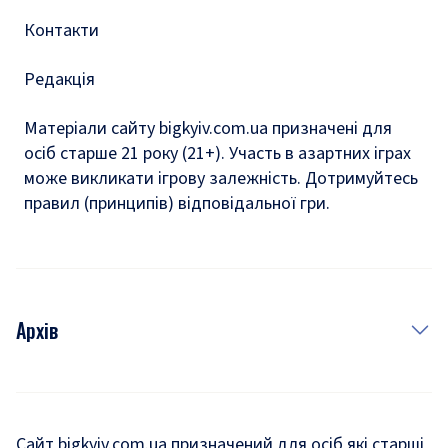
Контакти
Редакція
Матеріали сайту bigkyiv.com.ua призначені для
осіб старше 21 року (21+). Участь в азартних іграх
може викликати ігрову залежність. Дотримуйтесь
правил (принципів) відповідальної гри.
Архів
Новини
Історія
Сайт bigkyiv.com.ua призначений для осіб які старші