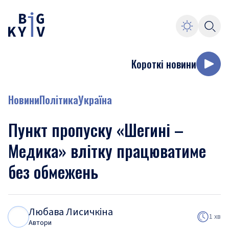
Короткі новини
Новини
Політика
Україна
Пункт пропуску «Шегині –
Медика» влітку працюватиме
без обмежень
Любава Лисичкіна
Л
Л
1 хв
Автори