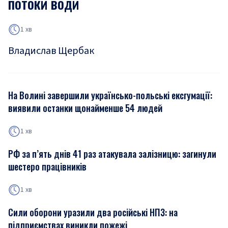
потоки води
1 хв
Владислав Щербак
На Волині завершили українсько-польські ексгумації:
виявили останки щонайменше 54 людей
1 хв
РФ за п’ять днів 41 раз атакувала залізницю: загинули
шестеро працівників
1 хв
Сили оборони уразили два російські НПЗ: на
підприємствах виникли пожежі