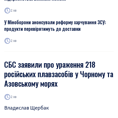
2 хв
У Міноборони анонсували реформу харчування ЗСУ:
продукти перевірятимуть до доставки
2 хв
СБС заявили про ураження 218
російських плавзасобів у Чорному та
Азовському морях
2 хв
Владислав Щербак