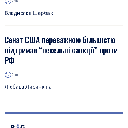
2 хв
Владислав Щербак
Сенат США переважною більшістю
підтримав “пекельні санкції” проти
РФ
2 хв
Любава Лисичкіна