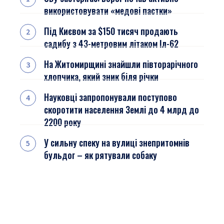
використовувати «медові пастки»
Під Києвом за $150 тисяч продають
садибу з 43-метровим літаком Іл-62
На Житомирщині знайшли півторарічного
хлопчика, який зник біля річки
Науковці запропонували поступово
скоротити населення Землі до 4 млрд до
2200 року
У сильну спеку на вулиці знепритомнів
бульдог – як рятували собаку