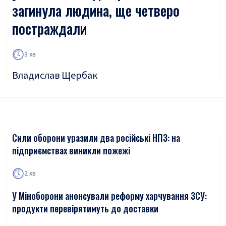
загинула людина, ще четверо
постраждали
3 хв
Владислав Щербак
Сили оборони уразили два російські НПЗ: на
підприємствах виникли пожежі
2 хв
У Міноборони анонсували реформу харчування ЗСУ:
продукти перевірятимуть до доставки