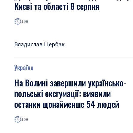
Києві та області 8 серпня
1 хв
Владислав Щербак
Україна
На Волині завершили українсько-
польські ексгумації: виявили
останки щонайменше 54 людей
1 хв