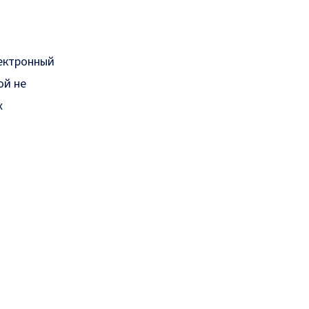
лектронный
ой не
х