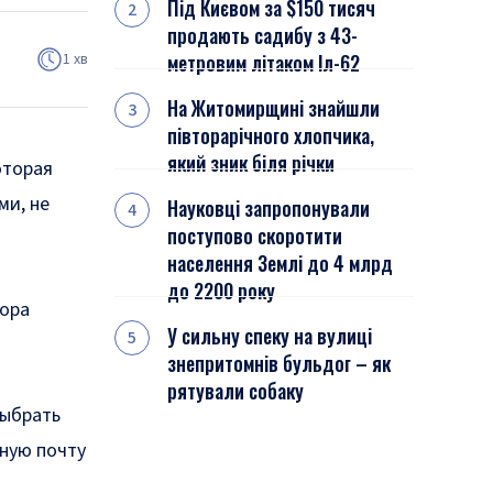
Під Києвом за $150 тисяч
продають садибу з 43-
1 хв
метровим літаком Іл-62
На Житомирщині знайшли
півторарічного хлопчика,
який зник біля річки
оторая
ми, не
Науковці запропонували
поступово скоротити
населення Землі до 4 млрд
до 2200 року
тора
У сильну спеку на вулиці
знепритомнів бульдог – як
рятували собаку
выбрать
нную почту