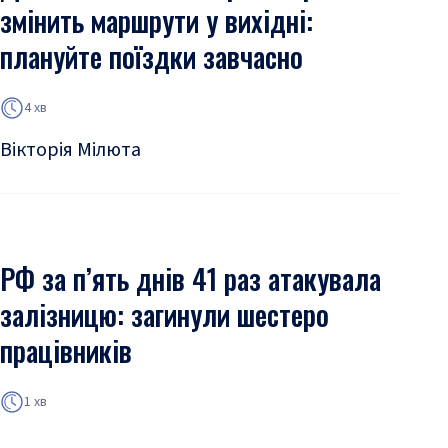
змінить маршрути у вихідні:
плануйте поїздки завчасно
4 хв
Вікторія Мілюта
РФ за п’ять днів 41 раз атакувала
залізницю: загинули шестеро
працівників
1 хв