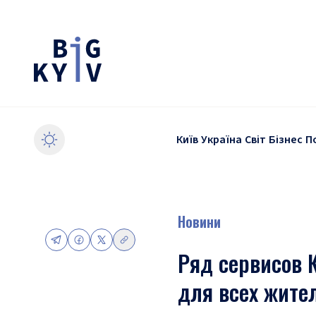
Київ
Україна
Світ
Бізнес
П
Новини
Ряд сервисов 
для всех жите