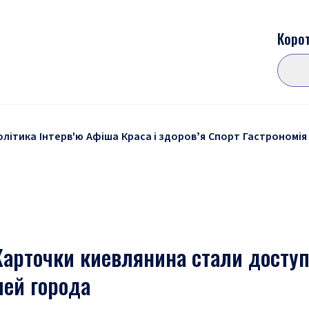
Корот
олітика
Інтерв'ю
Афіша
Краса і здоровʼя
Спорт
Гастрономія
Карточки киевлянина стали досту
лей города