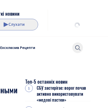
кі новини
Слухати
Ексклюзив
Рецепти
Топ-5 останніх новин
пными
СБУ застерігає: ворог почав
активно використовувати
«медові пастки»