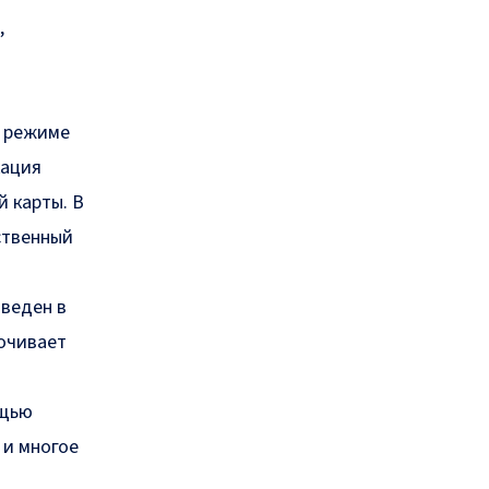
,
в режиме
кация
 карты. В
ственный
введен в
дочивает
ощью
 и многое