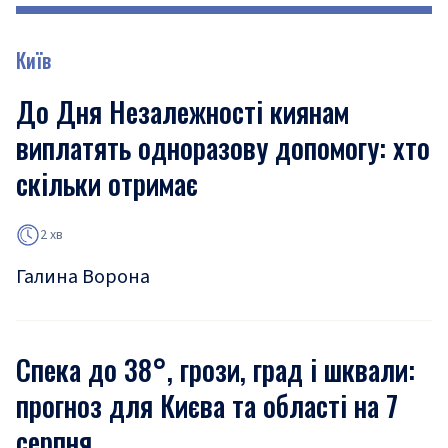
Київ
До Дня Незалежності киянам
виплатять одноразову допомогу: хто
скільки отримає
2 хв
Галина Ворона
Спека до 38°, грози, град і шквали:
прогноз для Києва та області на 7
серпня