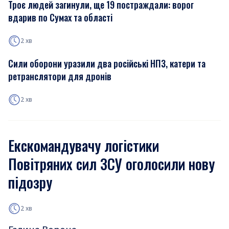
Троє людей загинули, ще 19 постраждали: ворог
вдарив по Сумах та області
2 хв
Сили оборони уразили два російські НПЗ, катери та
ретранслятори для дронів
2 хв
Екскомандувачу логістики
Повітряних сил ЗСУ оголосили нову
підозру
2 хв