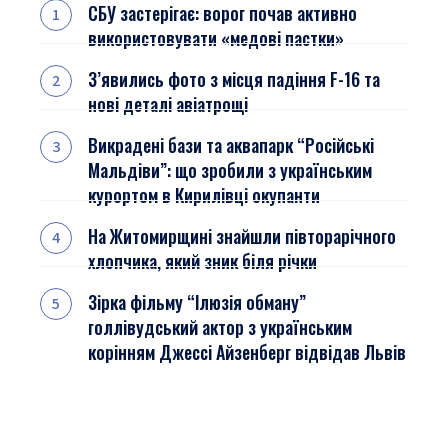
СБУ застерігає: ворог почав активно
використовувати «медові пастки»
З’явились фото з місця падіння F-16 та
нові деталі авіатрощі
Викрадені бази та аквапарк “Російські
Мальдіви”: що зробили з українським
курортом в Кирилівці окупанти
На Житомирщині знайшли півторарічного
хлопчика, який зник біля річки
Зірка фільму “Ілюзія обману”
голлівудський актор з українським
корінням Джессі Айзенберг відвідав Львів