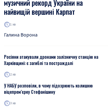
музичний рекорд України на
найвищій вершині Карпат
1 хв
Галина Ворона
Росіяни атакували дронами залізничну станцію на
Харківщині: є загиблі та постраждалі
2 хв
У НАБУ розповіли, в чому підозрюють колишню
віцепрем’єрку Стефанішину
3 хв