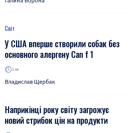
Галина Ворона
Світ
У США вперше створили собак без
основного алергену Can f 1
2 хв
Владислав Щербак
Наприкінці року світу загрожує
новий стрибок цін на продукти