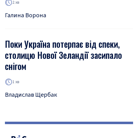
2 хв
Галина Ворона
Поки Україна потерпає від спеки,
столицю Нової Зеландії засипало
снігом
1 хв
Владислав Щербак