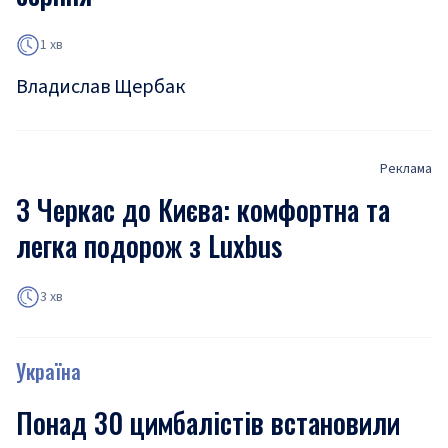
1 хв
Владислав Щербак
Реклама
З Черкас до Києва: комфортна та
легка подорож з Luxbus
3 хв
Україна
Понад 30 цимбалістів встановили