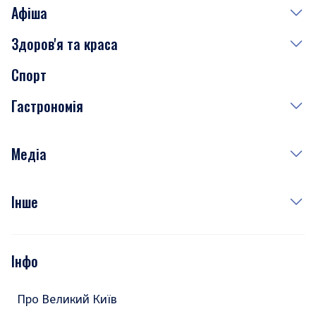
Афіша
Здоров'я та краса
Сьогодні
Спорт
Завтра
Медицина
Гастрономія
Субота
Краса
Неділя
Здоров'я
Рецепти
Медіа
Куди сходити у столиці
Фото
Інше
Відео
Опитування
Подкасти
Інфо
Тести
Про Великий Київ