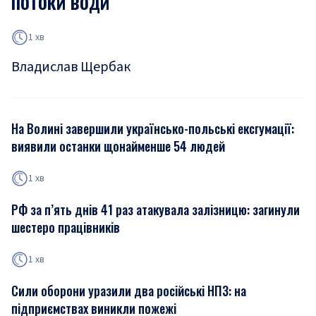
потоки води
1 хв
Владислав Щербак
На Волині завершили українсько-польські ексгумації:
виявили останки щонайменше 54 людей
1 хв
РФ за п’ять днів 41 раз атакувала залізницю: загинули
шестеро працівників
1 хв
Сили оборони уразили два російські НПЗ: на
підприємствах виникли пожежі