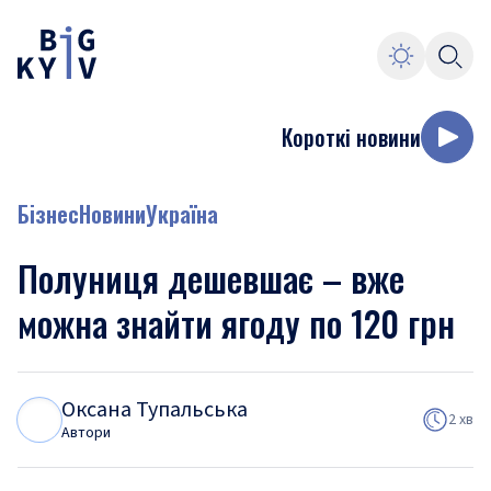
Короткі новини
Бізнес
Новини
Україна
Полуниця дешевшає – вже
можна знайти ягоду по 120 грн
Оксана Тупальська
О
Т
2 хв
Автори