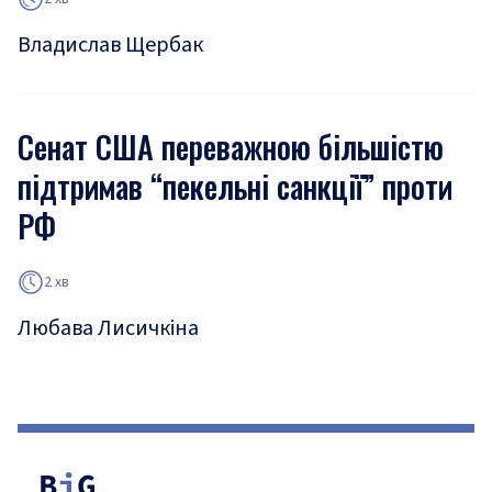
Владислав Щербак
Сенат США переважною більшістю
підтримав “пекельні санкції” проти
РФ
2 хв
Любава Лисичкіна