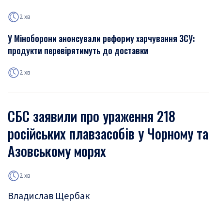
2 хв
У Міноборони анонсували реформу харчування ЗСУ:
продукти перевірятимуть до доставки
2 хв
СБС заявили про ураження 218
російських плавзасобів у Чорному та
Азовському морях
2 хв
Владислав Щербак