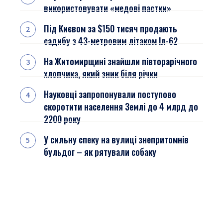
використовувати «медові пастки»
Під Києвом за $150 тисяч продають
садибу з 43-метровим літаком Іл-62
На Житомирщині знайшли півторарічного
хлопчика, який зник біля річки
Науковці запропонували поступово
скоротити населення Землі до 4 млрд до
2200 року
У сильну спеку на вулиці знепритомнів
бульдог – як рятували собаку