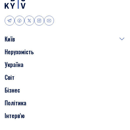
Київ
Нерухомість
Події
Україна
Скандали
Світ
Нерухомість
Бізнес
Транспорт
Політика
Інтерв'ю