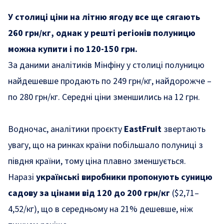
У столиці ціни на літню ягоду все ще сягають
260 грн/кг, однак у решті регіонів полуницю
можна купити і по 120-150 грн.
За даними аналітиків Мінфіну у столиці полуницю
найдешевше продають по 249 грн/кг, найдорожче –
по 280 грн/кг. Середні ціни зменшились на 12 грн.
Водночас, аналітики проєкту
EastFruit
звертають
увагу, що на ринках країни побільшало полуниці з
півдня країни, тому ціна плавно зменшується.
Наразі
українські виробники пропонують суницю
садову за цінами від 120 до 200 грн/кг
($2,71–
4,52/кг), що в середньому на 21% дешевше, ніж