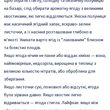
Щоб обрати стиглу, солодку та безпечну полуницю
на базарі, слід обирати ароматну ягоду з великими
хвостиками, які легко відділяються. Якісна полуниця
має насичений ягідний запах, яскраво-зелені
листочки, а її насіння розташоване глибоко в
м’якоті. Уникати варто ягід із “лакованим” блиском
та білястих плодів.
Якщо ягода нічим не пахне або віддає хімією — вона,
найімовірніше, недозріла, вирощена в теплиці з
великою кількістю нітратів, або оброблена для
зберігання.
Якщо листочки сухі, пожовклі або відсутні, ягода
була зірвана давно. Якщо хвостик легко
відривається — ягода стигла. Лайфхак: якщо між