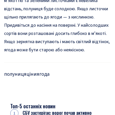
м’якоттю та зеленими листочками є невелика
відстань, полуниця буде солодкою. Якщо листочки
щільно прилягають до ягоди — з кислинкою.
Придивіться до насіння на поверхні. У найсолодших
сортів вони розташовані досить глибоко в м’якоті.
Якщо зернятка виступають і мають світлий відтінок,
ягода може бути старою або неякісною.
полуниця
ціни
ягода
Топ-5 останніх новин
СБУ застерігає: ворог почав активно