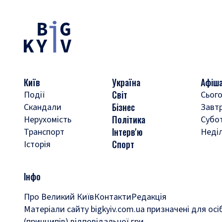
Київ
Україна
Афіш
Світ
Події
Сього
Бізнес
Скандали
Завт
Політика
Нерухомість
Субо
Інтерв'ю
Транспорт
Неді
Спорт
Історія
Інфо
Про Великий Київ
Контакти
Редакція
Матеріали сайту bigkyiv.com.ua призначені для осі
(принципів) відповідальної гри.