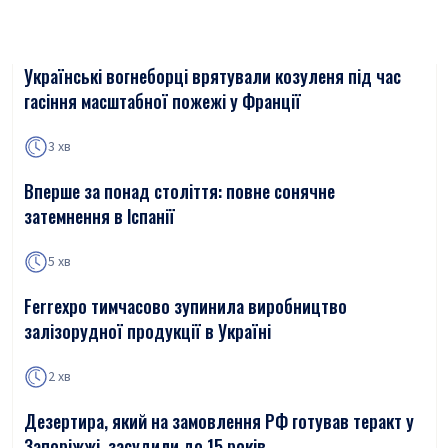
Українські вогнеборці врятували козуленя під час
гасіння масштабної пожежі у Франції
3 хв
Вперше за понад століття: повне сонячне
затемнення в Іспанії
5 хв
Ferrexpo тимчасово зупинила виробництво
залізорудної продукції в Україні
2 хв
Дезертира, який на замовлення РФ готував теракт у
Запоріжжі, засудили до 15 років