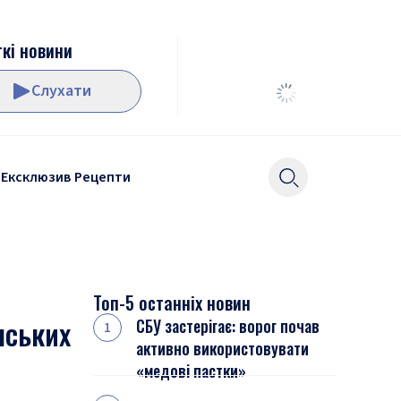
кі новини
Слухати
Ексклюзив
Рецепти
Топ-5 останніх новин
нських
СБУ застерігає: ворог почав
активно використовувати
«медові пастки»