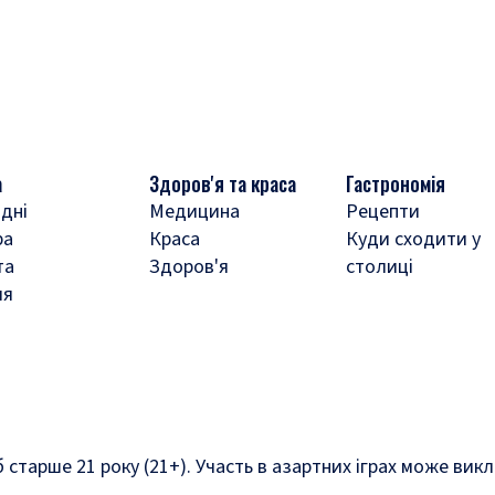
а
Здоров'я та краса
Гастрономія
дні
Медицина
Рецепти
ра
Краса
Куди сходити у
та
Здоров'я
столиці
ля
б старше 21 року (21+). Участь в азартних іграх може ви