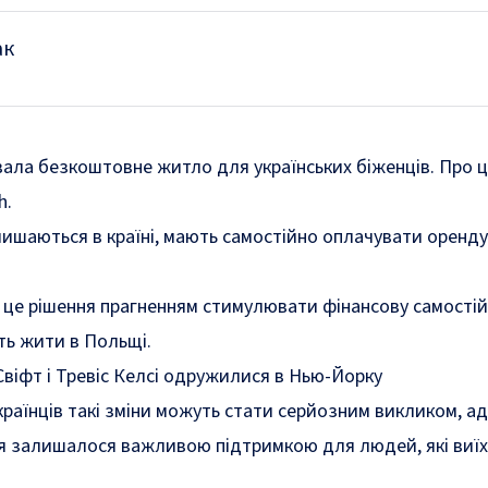
ак
вала безкоштовне житло для українських біженців. Про 
h.
алишаються в країні, мають самостійно оплачувати оренд
 це рішення прагненням стимулювати фінансову самостій
ть жити в Польщі.
віфт і Тревіс Келсі одружилися в Нью-Йорку
раїнців такі зміни можуть стати серйозним викликом, а
 залишалося важливою підтримкою для людей, які виїх