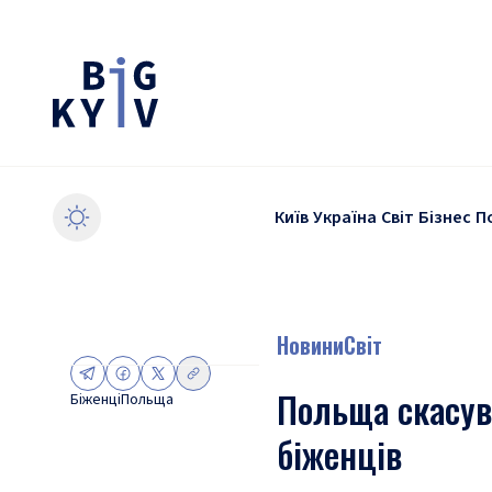
Київ
Україна
Світ
Бізнес
П
Новини
Світ
Польща скасув
Біженці
Польща
біженців