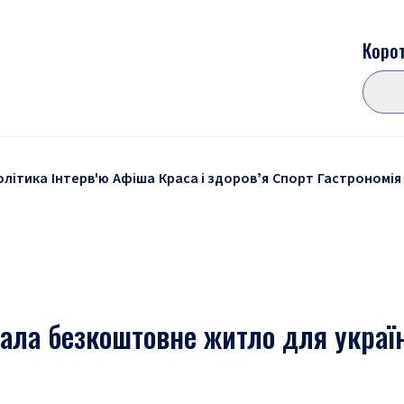
Корот
олітика
Інтерв'ю
Афіша
Краса і здоровʼя
Спорт
Гастрономія
ала безкоштовне житло для украї