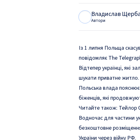
Владислав Щерб
В
Щ
Автори
Із 1 липня Польща скасу
повідомляє The Telegrap
Відтепер українці, які з
шукати приватне житло.
Польська влада пояснює
біженців, які продовжую
Читайте також:
Тейлор С
Водночас для частини ук
безкоштовне розміщення
України через війну РФ.