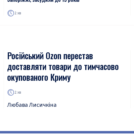
2 хв
Російський Ozon перестав
доставляти товари до тимчасово
окупованого Криму
2 хв
Любава Лисичкіна