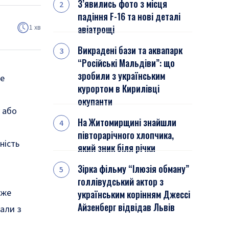
З’явились фото з місця
падіння F-16 та нові деталі
1 хв
авіатрощі
Викрадені бази та аквапарк
“Російські Мальдіви”: що
зробили з українським
це
курортом в Кирилівці
окупанти
у або
На Житомирщині знайшли
півторарічного хлопчика,
ність
який зник біля річки
Зірка фільму “Ілюзія обману”
голлівудський актор з
дже
українським корінням Джессі
Айзенберг відвідав Львів
али з