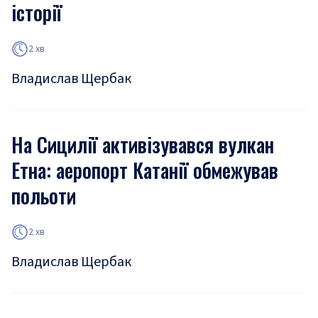
історії
2 хв
Владислав Щербак
На Сицилії активізувався вулкан
Етна: аеропорт Катанії обмежував
польоти
2 хв
Владислав Щербак