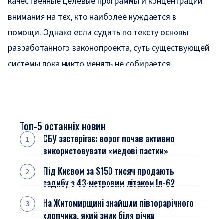
качественные целевые программы и концентрации
внимания на тех, кто наиболее нуждается в
помощи. Однако если судить по тексту основы
разработанного законопроекта, суть существующей
системы пока никто менять не собирается.
Топ-5 останніх новин
СБУ застерігає: ворог почав активно
використовувати «медові пастки»
Під Києвом за $150 тисяч продають
садибу з 43-метровим літаком Іл-62
На Житомирщині знайшли півторарічного
хлопчика, який зник біля річки