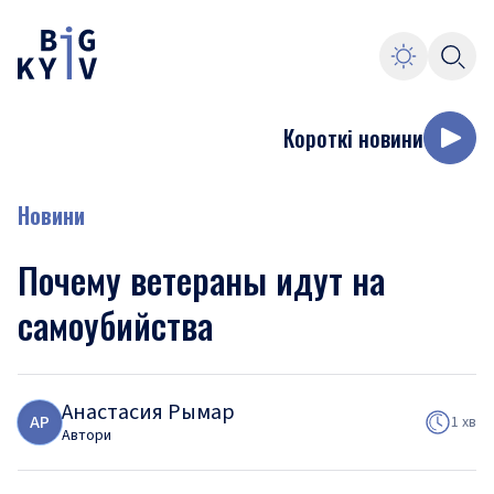
Короткі новини
Новини
Почему ветераны идут на
самоубийства
Анастасия Рымар
А
Р
1 хв
Автори