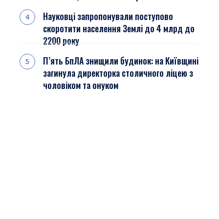
Науковці запропонували поступово
скоротити населення Землі до 4 млрд до
2200 року
П’ять БпЛА знищили будинок: на Київщині
загинула директорка столичного ліцею з
чоловіком та онуком