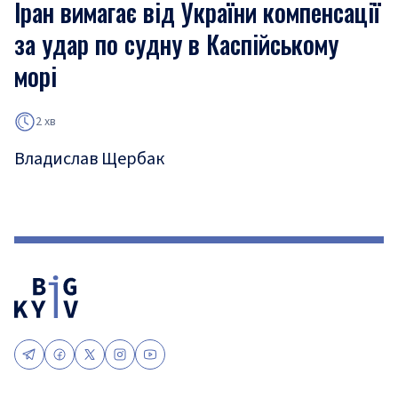
Іран вимагає від України компенсації
за удар по судну в Каспійському
морі
2 хв
Владислав Щербак