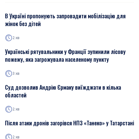
В Україні пропонують запровадити мобілізацію для
жінок без дітей
2 хв
Українські рятувальники у Франції зупинили лісову
пожежу, яка загрожувала населеному пункту
3 хв
Суд дозволив Андрію Єрмаку виїжджати в кілька
областей
2 хв
Після атаки дронів загорівся НПЗ «Танеко» у Татарстані
2 хв