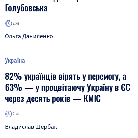
Голубовська
2 хв
Ольга Даниленко
Україна
82% українців вірять у перемогу, а
63% — у процвітаючу Україну в ЄС
через десять років — КМІС
2 хв
Владислав Щербак