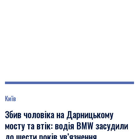
Київ
Збив чоловіка на Дарницькому
мосту та втік: водія BMW засудили
до шести років ув’язнення