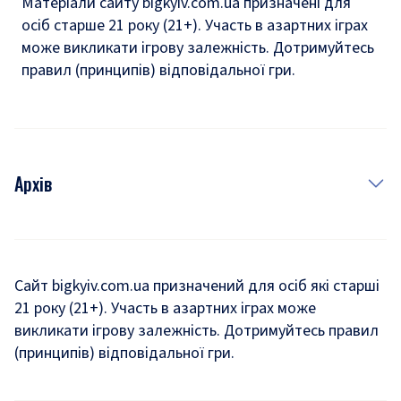
Матеріали сайту bigkyiv.com.ua призначені для
осіб старше 21 року (21+). Участь в азартних іграх
може викликати ігрову залежність. Дотримуйтесь
правил (принципів) відповідальної гри.
Архів
Новини
Історія
Сайт bigkyiv.com.ua призначений для осіб які старші
21 року (21+). Участь в азартних іграх може
Комуналка
викликати ігрову залежність. Дотримуйтесь правил
Хроніки війни
(принципів) відповідальної гри.
Пошук зниклих людей під час війни