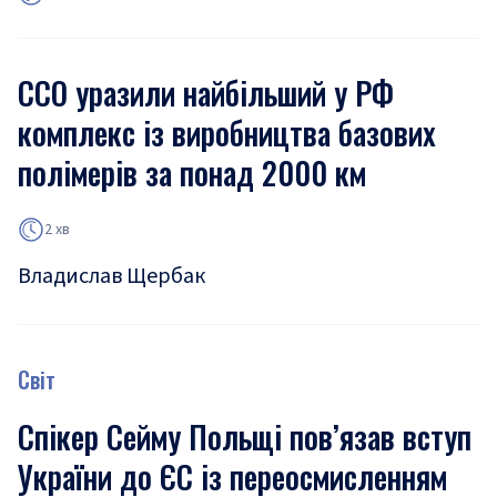
ССО уразили найбільший у РФ
комплекс із виробництва базових
полімерів за понад 2000 км
2 хв
Владислав Щербак
Світ
Спікер Сейму Польщі пов’язав вступ
України до ЄС із переосмисленням