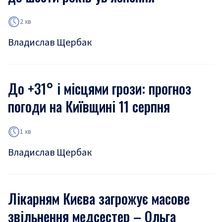
2 хв
Владислав Щербак
До +31° і місцями грози: прогноз
погоди на Київщині 11 серпня
1 хв
Владислав Щербак
Лікарням Києва загрожує масове
звільнення медсестер – Ольга