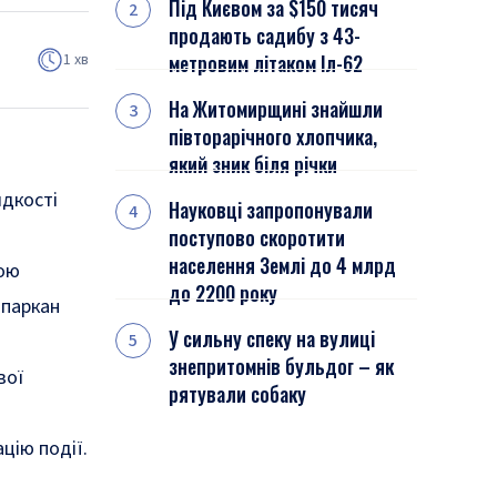
Під Києвом за $150 тисяч
продають садибу з 43-
1 хв
метровим літаком Іл-62
На Житомирщині знайшли
півторарічного хлопчика,
який зник біля річки
идкості
Науковці запропонували
поступово скоротити
населення Землі до 4 млрд
ьою
до 2200 року
 паркан
У сильну спеку на вулиці
знепритомнів бульдог – як
вої
рятували собаку
цію події.