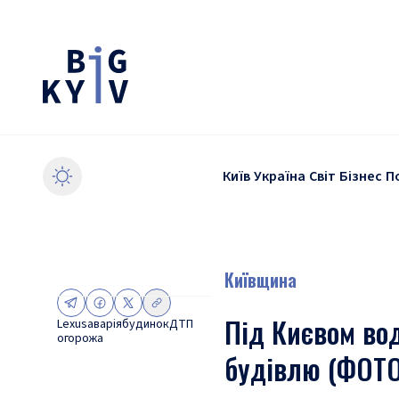
Київ
Україна
Світ
Бізнес
П
Київщина
Під Києвом вод
Lexus
аварія
будинок
ДТП
огорожа
будівлю (ФОТО