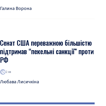
Галина Ворона
Сенат США переважною більшістю
підтримав “пекельні санкції” проти
РФ
2 хв
Любава Лисичкіна