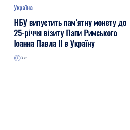
Україна
НБУ випустить пам’ятну монету до
25-річчя візиту Папи Римського
Іоанна Павла ІІ в Україну
3 хв