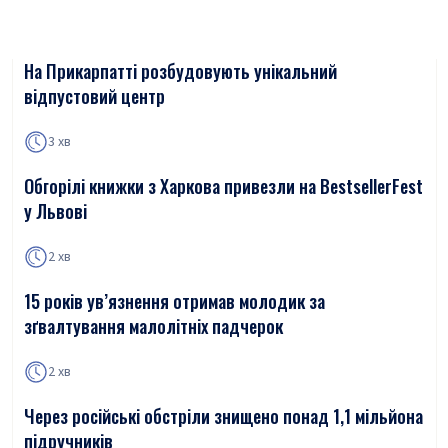
На Прикарпатті розбудовують унікальний
відпустовий центр
3 хв
Обгорілі книжки з Харкова привезли на BestsellerFest
у Львові
2 хв
15 років ув’язнення отримав молодик за
зґвалтування малолітніх падчерок
2 хв
Через російські обстріли знищено понад 1,1 мільйона
підручників