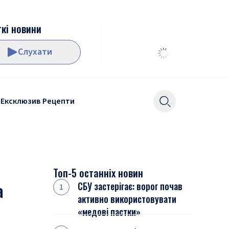
кі новини
Слухати
Ексклюзив
Рецепти
Топ-5 останніх новин
а
СБУ застерігає: ворог почав
активно використовувати
«медові пастки»