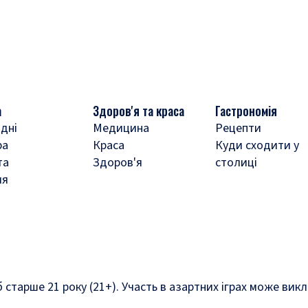
а
Здоров'я та краса
Гастрономія
дні
Медицина
Рецепти
ра
Краса
Куди сходити у
та
Здоров'я
столиці
ля
б старше 21 року (21+). Участь в азартних іграх може ви