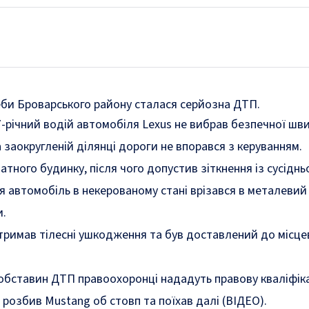
еби Броварського району сталася серйозна ДТП.
47-річний водій автомобіля Lexus не вибрав безпечної шв
на заокругленій ділянці дороги не впорався з керуванням.
ватного будинку, після чого допустив зіткнення із сусідн
ня автомобіль в некерованому стані врізався в металевий
и.
отримав тілесні ушкодження та був доставлений до місце
 обставин ДТП правоохоронці нададуть правову кваліфіка
й
розбив Mustang об стовп та поїхав далі
(ВІДЕО).