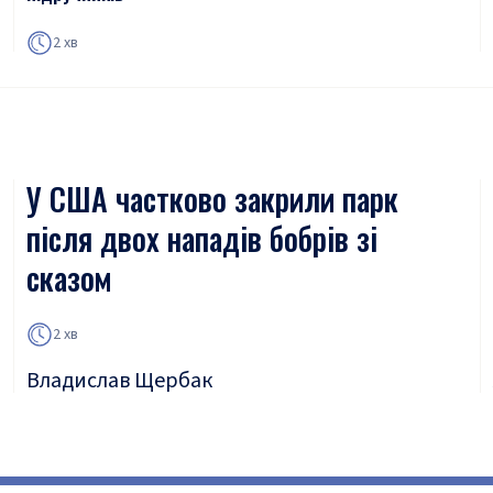
2 хв
У США частково закрили парк
після двох нападів бобрів зі
сказом
2 хв
Владислав Щербак