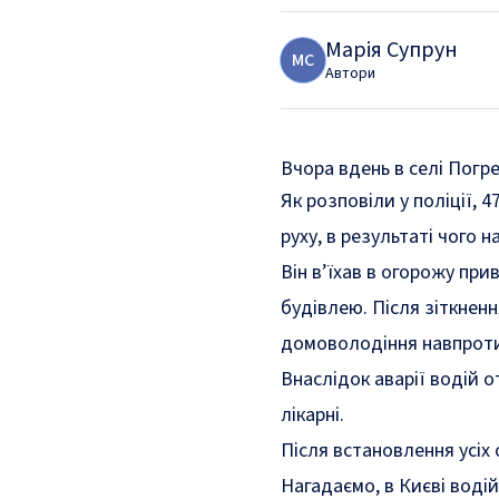
Марія Супрун
М
С
Автори
Вчора вдень в селі Погр
Як
розповіли
у поліції, 
руху, в результаті чого 
Він в’їхав в огорожу при
будівлею. Після зіткнен
домоволодіння навпрот
Внаслідок аварії водій 
лікарні.
Після встановлення усіх
Нагадаємо, в Києві воді