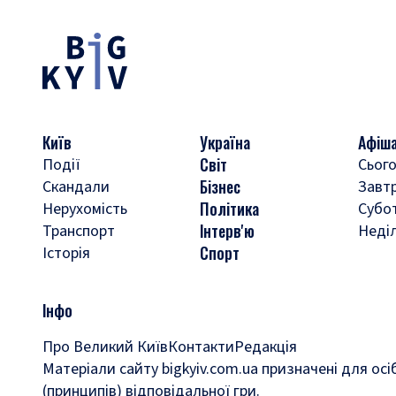
Київ
Україна
Афіш
Світ
Події
Сього
Бізнес
Скандали
Завт
Політика
Нерухомість
Субо
Інтерв'ю
Транспорт
Неді
Спорт
Історія
Інфо
Про Великий Київ
Контакти
Редакція
Матеріали сайту bigkyiv.com.ua призначені для осі
(принципів) відповідальної гри.