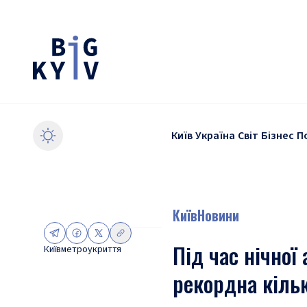
Київ
Україна
Світ
Бізнес
П
Київ
Новини
Під час нічної
Київ
метро
укриття
рекордна кільк