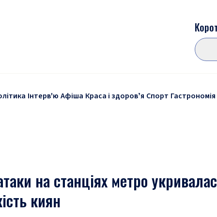
Корот
олітика
Інтерв'ю
Афіша
Краса і здоровʼя
Спорт
Гастрономія
 атаки на станціях метро укривала
ість киян