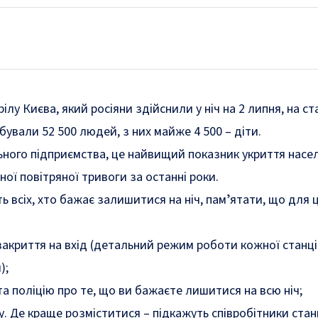
ілу Києва, який росіяни здійснили у ніч на 2 липня, на ст
бували 52 500 людей, з них майже 4 500 – діти.
ного підприємства, це найвищий показник укриття насе
чної повітряної тривоги за останні роки.
ь всіх, хто бажає залишитися на ніч, памʼятати, що для 
 закриття на вхід (детальний режим роботи кожної станц
м
);
та поліцію про те, що ви бажаєте лишитися на всю ніч;
. Де краще розміститися – підкажуть співробітники станц