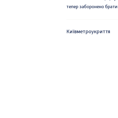
тепер заборонено брати
Київ
метро
укриття