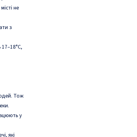
місті не
ати з
 17–18°C,
людей. Тож
еки.
рацюють у
чі, які