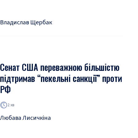
Владислав Щербак
Сенат США переважною більшістю
підтримав “пекельні санкції” проти
РФ
2 хв
Любава Лисичкіна