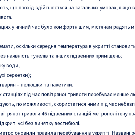
ть, що прохід здійснюється на загальних умовах, якщо в 
вога.
ціях у нічний час було комфортнішим, містянам радять м
ремати, оскільки середня температура в укритті становить
ез наявність тунелів та інших підземних приміщень;
ку води;
ухі серветки);
тварин – пелюшки та пакетики.
 станціях під час повітряної тривоги перебуває менше 
дують, по можливості, скористатися ними під час небезп
овітряної тривоги 46 підземних станцій метрополітену п
відкриті усі без винятку вестибюлі.
 метро оновили правила перебування в укритті. Названі ре