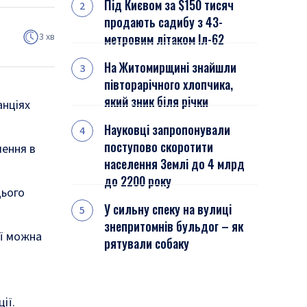
Під Києвом за $150 тисяч
продають садибу з 43-
3 хв
метровим літаком Іл-62
На Житомирщині знайшли
півторарічного хлопчика,
який зник біля річки
анціях
Науковці запропонували
поступово скоротити
лення в
населення Землі до 4 млрд
до 2200 року
цього
У сильну спеку на вулиці
знепритомнів бульдог – як
ії можна
рятували собаку
ії.