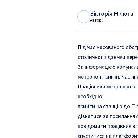
Вікторія Мілюта
В
М
Автори
Під час масованого обстр
столичної підземки пере
За
інформацією
комуналь
метрополітені під час ні
Працівники метро просят
необхідно:
прийти на станцію до її
дізнатися за
посилання
повідомити працівників 
спуститися на платформу