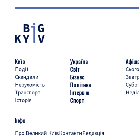
Київ
Україна
Афіш
Світ
Події
Сього
Бізнес
Скандали
Завт
Політика
Нерухомість
Субо
Інтерв'ю
Транспорт
Неді
Спорт
Історія
Інфо
Про Великий Київ
Контакти
Редакція