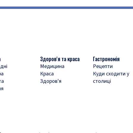
а
Здоров'я та краса
Гастрономія
дні
Медицина
Рецепти
ра
Краса
Куди сходити у
та
Здоров'я
столиці
ля