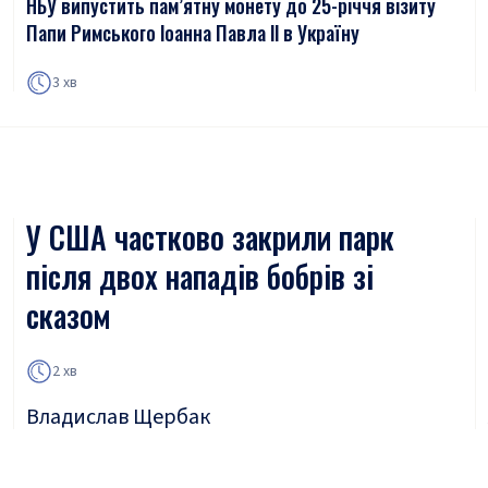
НБУ випустить пам’ятну монету до 25-річчя візиту
Папи Римського Іоанна Павла ІІ в Україну
3 хв
У США частково закрили парк
після двох нападів бобрів зі
сказом
2 хв
Владислав Щербак