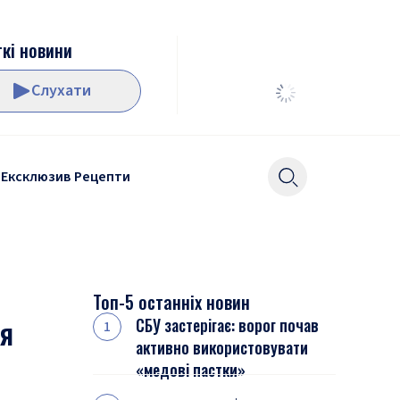
кі новини
Слухати
Ексклюзив
Рецепти
Топ-5 останніх новин
ся
СБУ застерігає: ворог почав
активно використовувати
«медові пастки»