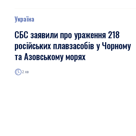
Україна
СБС заявили про ураження 218
російських плавзасобів у Чорному
та Азовському морях
2 хв