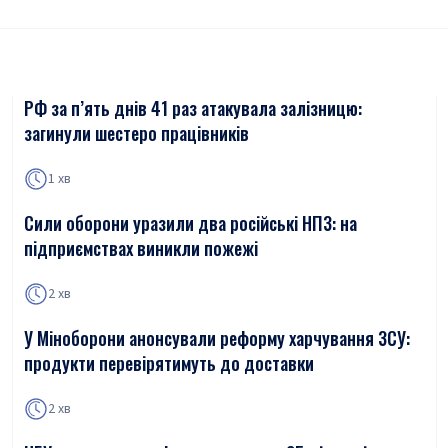
РФ за п’ять днів 41 раз атакувала залізницю:
загинули шестеро працівників
1 хв
Сили оборони уразили два російські НПЗ: на
підприємствах виникли пожежі
2 хв
У Міноборони анонсували реформу харчування ЗСУ:
продукти перевірятимуть до доставки
2 хв