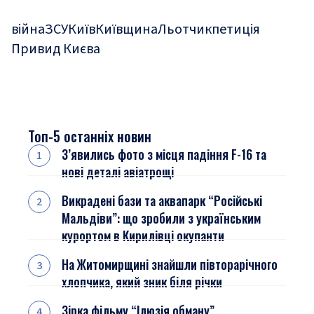
війна
ЗСУ
Київ
Київщина
Льотчик
петиція
Привид Києва
Топ-5 останніх новин
З’явились фото з місця падіння F-16 та
нові деталі авіатрощі
Викрадені бази та аквапарк “Російські
Мальдіви”: що зробили з українським
курортом в Кирилівці окупанти
На Житомирщині знайшли півторарічного
хлопчика, який зник біля річки
Зірка фільму “Ілюзія обману”