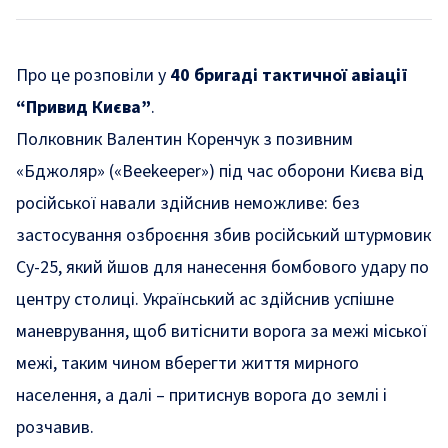
Про це розповіли у
40 бригаді тактичної авіації
“Привид Києва”
.
Полковник Валентин Коренчук з позивним
«Бджоляр» («Beekeeper») під час оборони Києва від
російської навали здійснив неможливе: без
застосування озброєння збив російський штурмовик
Су-25, який йшов для нанесення бомбового удару по
центру столиці. Український ас здійснив успішне
маневрування, щоб витіснити ворога за межі міської
межі, таким чином вберегти життя мирного
населення, а далі – притиснув ворога до землі і
розчавив.