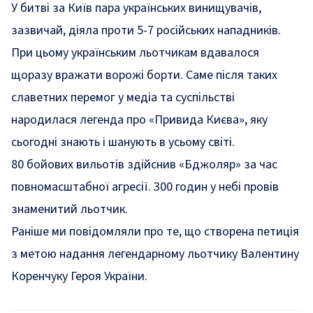
У битві за Київ пара українських винищувачів,
зазвичай, діяла проти 5-7 російських нападників.
При цьому українським льотчикам вдавалося
щоразу вражати ворожі борти. Саме після таких
славетних перемог у медіа та суспільстві
народилася легенда про «Привида Києва», яку
сьогодні знають і шанують в усьому світі.
80 бойових вильотів здійснив «Бджоляр» за час
повномасштабної агресії. 300 годин у небі провів
знаменитий льотчик.
Раніше ми повідомляли про те, що
створена петиція
з метою надання легендарному льотчику Валентину
Коренчуку Героя України.