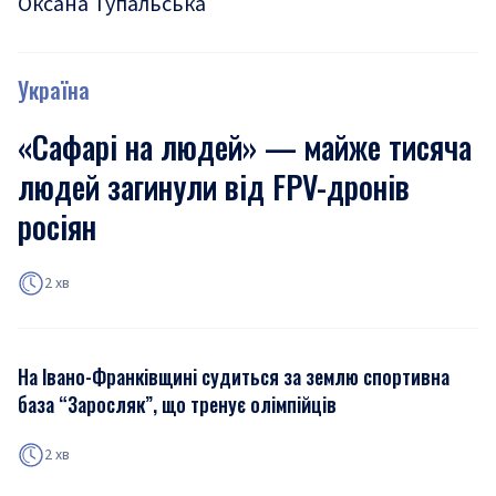
Оксана Тупальська
Україна
«Сафарі на людей» — майже тисяча
людей загинули від FPV-дронів
росіян
2 хв
На Івано-Франківщині судиться за землю спортивна
база “Заросляк”, що тренує олімпійців
2 хв