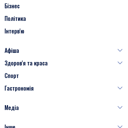
Бізнес
Транспорт
Політика
Інтерв'ю
Афіша
Здоров'я та краса
Сьогодні
Спорт
Завтра
Медицина
Гастрономія
Субота
Краса
Неділя
Здоров'я
Рецепти
Медіа
Куди сходити у столиці
Фото
Інше