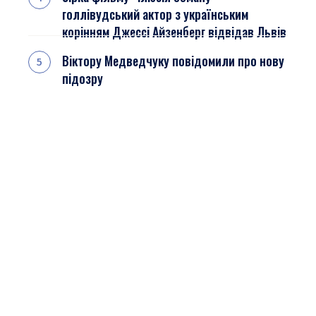
голлівудський актор з українським
корінням Джессі Айзенберг відвідав Львів
Віктору Медведчуку повідомили про нову
підозру