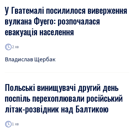
У Гватемалі посилилося виверження
вулкана Фуего: розпочалася
евакуація населення
2 хв
Владислав Щербак
Польські винищувачі другий день
поспіль перехоплювали російський
літак-розвідник над Балтикою
1 хв