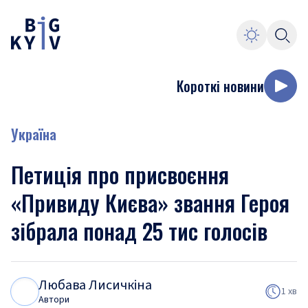
Короткі новини
Україна
Петиція про присвоєння
«Привиду Києва» звання Героя
зібрала понад 25 тис голосів
Любава Лисичкіна
Л
Л
1 хв
Автори