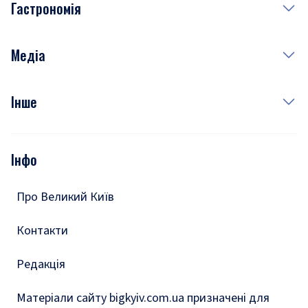
Гастрономія
Субота
Краса
Неділя
Здоров'я
Рецепти
Медіа
Куди сходити у столиці
Фото
Інше
Відео
Опитування
Подкасти
Інфо
Тести
Про Великий Київ
Контакти
Редакція
Матеріали сайту bigkyiv.com.ua призначені для