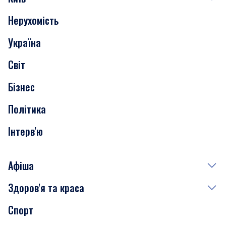
Нерухомість
Події
Україна
Скандали
Світ
Нерухомість
Бізнес
Транспорт
Політика
Інтерв'ю
Афіша
Здоров'я та краса
Сьогодні
Спорт
Завтра
Медицина