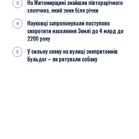
На Житомирщині знайшли півторарічного
хлопчика, який зник біля річки
Науковці запропонували поступово
скоротити населення Землі до 4 млрд до
2200 року
У сильну спеку на вулиці знепритомнів
бульдог – як рятували собаку