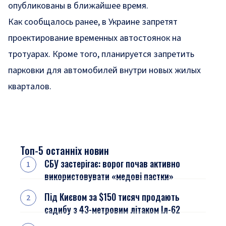
опубликованы в ближайшее время.
Как сообщалось ранее, в Украине запретят
проектирование временных
автостоянок на
тротуарах
. Кроме того, планируется
запретить
парковки для автомобилей
внутри новых жилых
кварталов.
Топ-5 останніх новин
СБУ застерігає: ворог почав активно
використовувати «медові пастки»
Під Києвом за $150 тисяч продають
садибу з 43-метровим літаком Іл-62