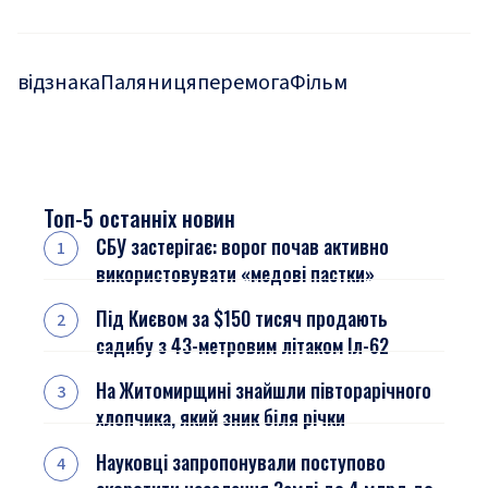
відзнака
Паляниця
перемога
Фільм
Топ-5 останніх новин
СБУ застерігає: ворог почав активно
використовувати «медові пастки»
Під Києвом за $150 тисяч продають
садибу з 43-метровим літаком Іл-62
На Житомирщині знайшли півторарічного
хлопчика, який зник біля річки
Науковці запропонували поступово