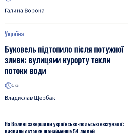
Галина Ворона
Україна
Буковель підтопило після потужної
зливи: вулицями курорту текли
потоки води
1 хв
Владислав Щербак
На Волині завершили українсько-польські ексгумації:
виявили останки щонайменше 54 людей