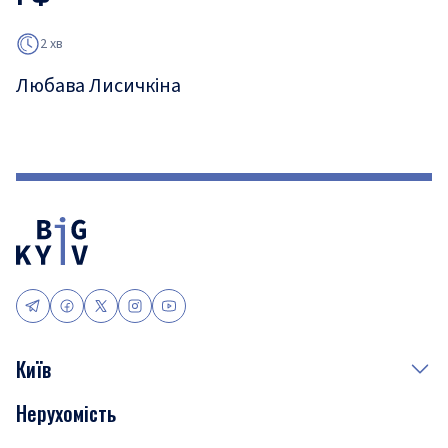
2 хв
Любава Лисичкіна
Київ
Нерухомість
Події