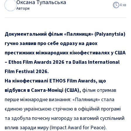
Оксана Тупальська
О
Т
4 хв
Автори
Документальний фільм «Паляниця» (Palyanytsia)
гучно заявив про себе одразу на двох
престижних міжнародних кінофестивалях у США
– Ethos Film Awards 2026 та Dallas International
Film Festival 2026.
На кінофестивалі ETHOS Film Awards, що
відбувся в Санта-Моніці (США),
фільм отримав
перше міжнародне визнання: «Паляниця» стала
єдиною українською стрічкою в офіційній програмі
та здобула почесну нагороду за вагомий суспільний
вплив заради миру (
Impact Award for Peace
).