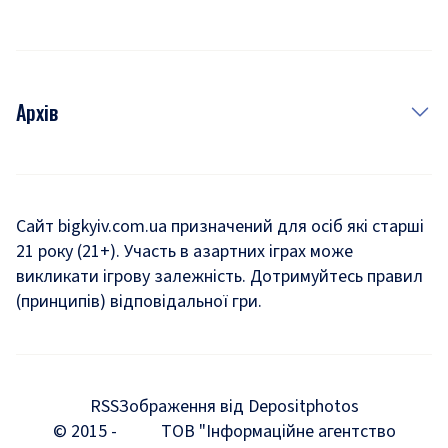
Архів
Новини
Історія
Сайт bigkyiv.com.ua призначений для осіб які старші
21 року (21+). Участь в азартних іграх може
Комуналка
викликати ігрову залежність. Дотримуйтесь правил
Хроніки війни
(принципів) відповідальної гри.
Пошук зниклих людей під час війни
Дозвілля
RSS
Зображення від Depositphotos
Мегаполіс
© 2015 -
ТОВ "Інформаційне агентство