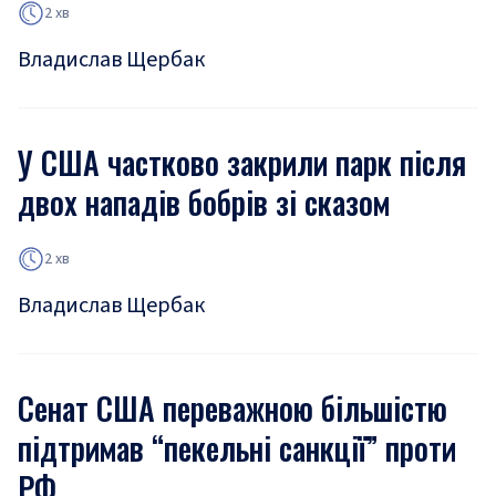
2 хв
Владислав Щербак
У США частково закрили парк після
двох нападів бобрів зі сказом
2 хв
Владислав Щербак
Сенат США переважною більшістю
підтримав “пекельні санкції” проти
РФ