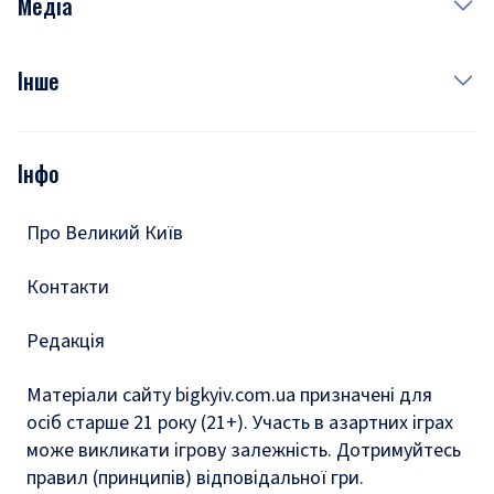
Медіа
Куди сходити у столиці
Фото
Інше
Відео
Опитування
Подкасти
Інфо
Тести
Про Великий Київ
Контакти
Редакція
Матеріали сайту bigkyiv.com.ua призначені для
осіб старше 21 року (21+). Участь в азартних іграх
може викликати ігрову залежність. Дотримуйтесь
правил (принципів) відповідальної гри.