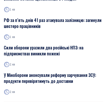
1 хв
РФ за п’ять днів 41 раз атакувала залізницю: загинули
шестеро працівників
1 хв
Сили оборони уразили два російські НПЗ: на
підприємствах виникли пожежі
2 хв
У Міноборони анонсували реформу харчування ЗСУ:
продукти перевірятимуть до доставки
2 хв