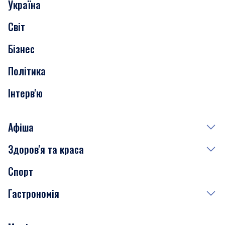
Україна
Скандали
Світ
Нерухомість
Бізнес
Транспорт
Політика
Інтерв'ю
Афіша
Здоров'я та краса
Сьогодні
Спорт
Завтра
Медицина
Гастрономія
Субота
Краса
Неділя
Здоров'я
Рецепти