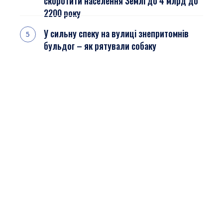
скоротити населення Землі до 4 млрд до
2200 року
У сильну спеку на вулиці знепритомнів
бульдог – як рятували собаку