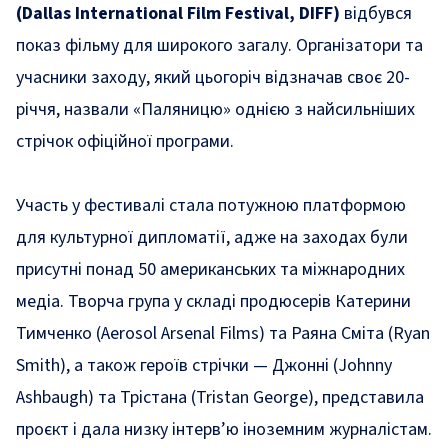
(Dallas International Film Festival, DIFF)
відбувся
показ фільму для широкого загалу. Організатори та
учасники заходу, який цьогоріч відзначав своє 20-
річчя, назвали «Паляницю» однією з найсильніших
стрічок офіційної програми.
Участь у фестивалі стала потужною платформою
для культурної дипломатії, адже на заходах були
присутні понад 50 американських та міжнародних
медіа. Творча група у складі продюсерів Катерини
Тимченко (Aerosol Arsenal Films) та Раяна Сміта (Ryan
Smith), а також героїв стрічки — Джонні (Johnny
Ashbaugh) та Трістана (Tristan George), представила
проєкт і дала низку інтерв’ю іноземним журналістам.