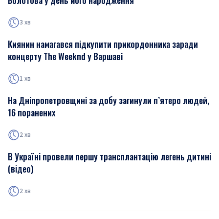
Болотова у день його народження
3 хв
Киянин намагався підкупити прикордонника заради
концерту The Weeknd у Варшаві
1 хв
На Дніпропетровщині за добу загинули п’ятеро людей,
16 поранених
2 хв
В Україні провели першу трансплантацію легень дитині
(відео)
2 хв