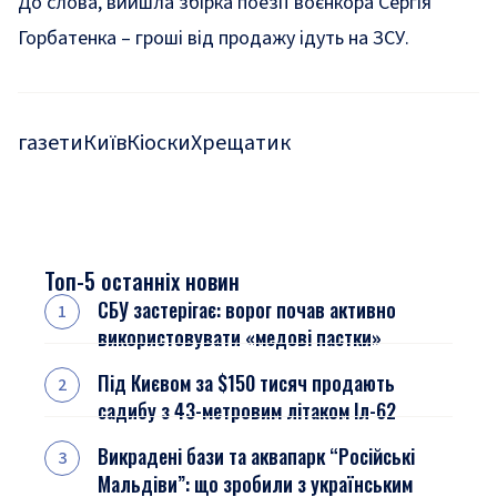
До слова,
вийшла збірка поезії воєнкора Сергія
Горбатенка – гроші від продажу ідуть на ЗСУ
.
газети
Київ
Кіоски
Хрещатик
Топ-5 останніх новин
СБУ застерігає: ворог почав активно
використовувати «медові пастки»
Під Києвом за $150 тисяч продають
садибу з 43-метровим літаком Іл-62
Викрадені бази та аквапарк “Російські
Мальдіви”: що зробили з українським