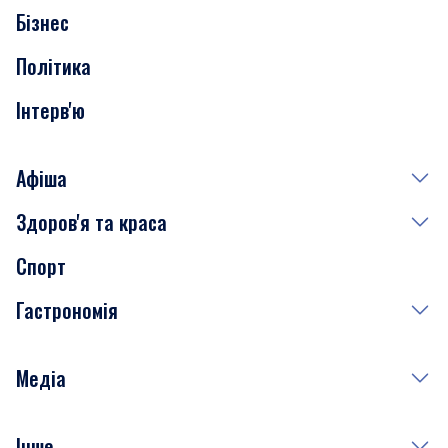
Бізнес
Транспорт
Політика
Інтерв'ю
Афіша
Здоров'я та краса
Сьогодні
Спорт
Завтра
Медицина
Гастрономія
Субота
Краса
Неділя
Здоров'я
Рецепти
Медіа
Куди сходити у столиці
Фото
Інше