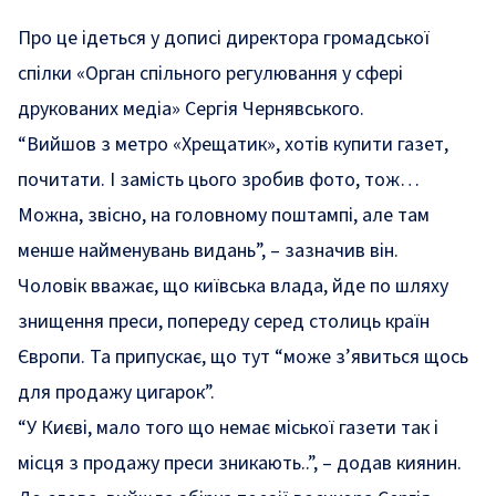
Про це
ідеться
у дописі директора громадської
спілки «Орган спільного регулювання у сфері
друкованих медіа» Сергія Чернявського.
“Вийшов з метро «Хрещатик», хотів купити газет,
почитати. І замість цього зробив фото, тож…
Можна, звісно, на головному поштампі, але там
менше найменувань видань”, – зазначив він.
Чоловік вважає, що київська влада, йде по шляху
знищення преси, попереду серед столиць країн
Європи. Та припускає, що тут “може з’явиться щось
для продажу цигарок”.
“У Києві, мало того що немає міської газети так і
місця з продажу преси зникають..”, – додав киянин.