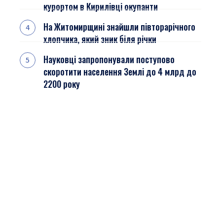
курортом в Кирилівці окупанти
На Житомирщині знайшли півторарічного
хлопчика, який зник біля річки
Науковці запропонували поступово
скоротити населення Землі до 4 млрд до
2200 року