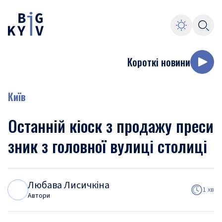
Короткі новини
Київ
Останній кіоск з продажу преси
зник з головної вулиці столиці
Любава Лисичкіна
Л
Л
1 хв
Автори