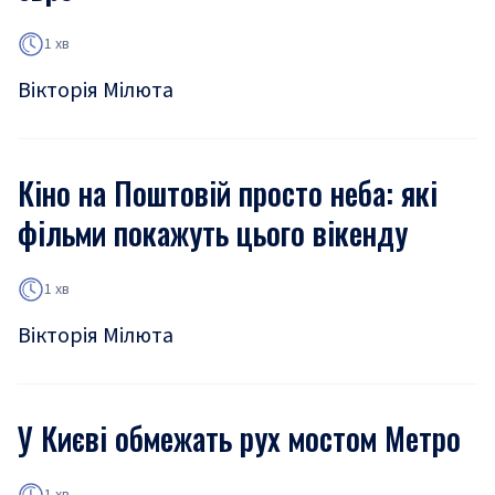
1 хв
Вікторія Мілюта
Кіно на Поштовій просто неба: які
фільми покажуть цього вікенду
1 хв
Вікторія Мілюта
У Києві обмежать рух мостом Метро
1 хв