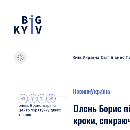
Київ
Україна
Світ
Бізнес
П
Новини
Україна
Олень Борис п
олень Борис
тварина
Центр порятунку диких
тварин
кроки, спираю