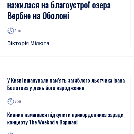
нажилася на благоустрої озера
Вербне на Оболоні
2 хв
Вікторія Мілюта
У Києві вшанували пам’ять загиблого льотчика Івана
Болотова у день його народження
3 хв
Киянин намагався підкупити прикордонника заради
концерту The Weeknd у Варшаві