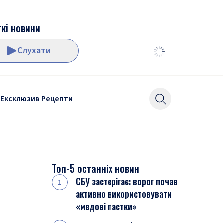
кі новини
Слухати
Ексклюзив
Рецепти
Топ-5 останніх новин
і
СБУ застерігає: ворог почав
активно використовувати
«медові пастки»