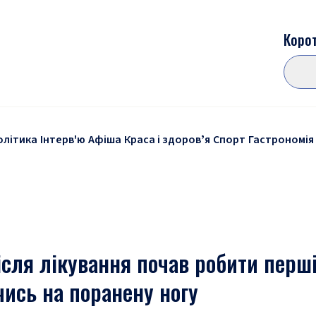
Корот
олітика
Інтерв'ю
Афіша
Краса і здоровʼя
Спорт
Гастрономія
ісля лікування почав робити перш
чись на поранену ногу