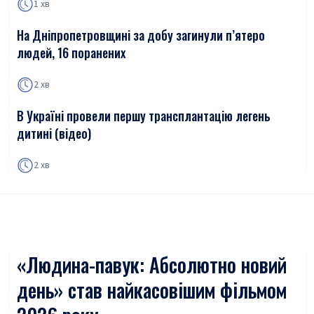
1 хв
На Дніпропетровщині за добу загинули п’ятеро
людей, 16 поранених
2 хв
В Україні провели першу трансплантацію легень
дитині (відео)
2 хв
«Людина-павук: Абсолютно новий
день» став найкасовішим фільмом