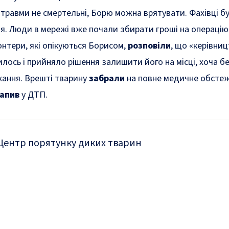
травми не смертельні, Борю можна врятувати. Фахівці бу
ня. Люди в мережі вже почали збирати гроші на операцію
онтери, які опікуються Борисом,
розповіли
, що «керівни
лось і прийняло рішення залишити його на місці, хоча бе
ужання. Врешті тварину
забрали
на повне медичне обстеж
апив
у ДТП.
Центр порятунку диких тварин