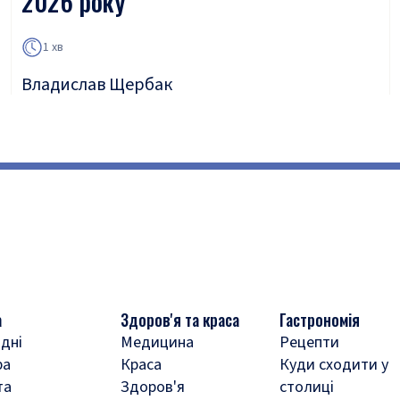
2026 року
1 хв
Владислав Щербак
а
Здоров'я та краса
Гастрономія
дні
Медицина
Рецепти
ра
Краса
Куди сходити у
та
Здоров'я
столиці