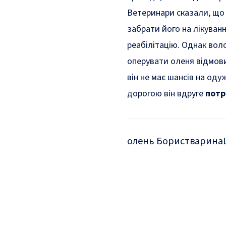
Ветеринари сказали, що 
забрати його на лікуван
реабілітацію. Однак вол
оперувати оленя відмови
він не має шансів на од
дорогою він вдруге
потр
олень Борис
тварина