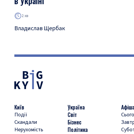
в Україні
2 хв
Владислав Щербак
Київ
Україна
Афіш
Світ
Події
Сього
Бізнес
Скандали
Завт
Політика
Нерухомість
Субо