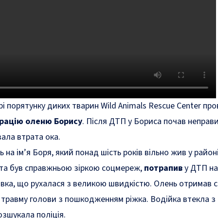
рі порятунку диких тварин Wild Animals Rescue Center пр
ерацію оленю Борису
. Після ДТП у Бориса почав неправ
вала втрата ока.
 на ім’я Боря, який понад шість років вільно жив у район
 та був справжньою зіркою соцмереж,
потрапив
у ДТП на
івка, що рухалася з великою швидкістю. Олень отримав 
 травму голови з пошкодженням ріжка. Водійка втекла з 
озшукала поліція.