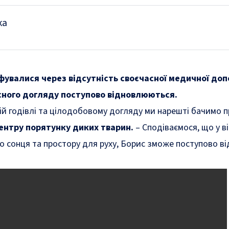
ка
офувалися через відсутність своєчасної медичної доп
існого догляду поступово відновлюються.
ній годівлі та цілодобовому догляду ми нарешті бачимо п
ентру порятунку диких тварин.
– Сподіваємося, що у в
о сонця та простору для руху, Борис зможе поступово в