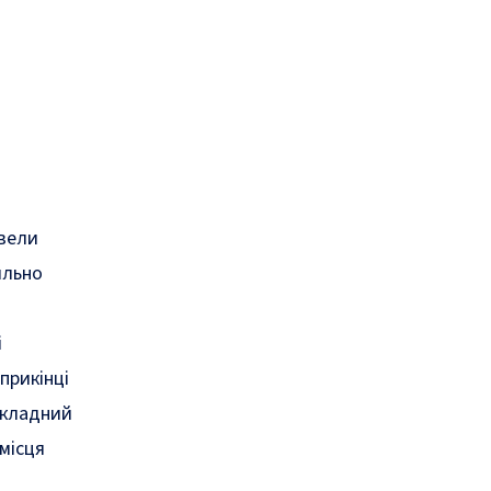
овели
ильно
і
прикінці
складний
місця