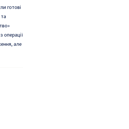
ли готові
 та
цтво»
з операції
ення, але