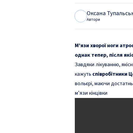
Оксана Тупальсь
О
Т
Автори
М’язи хворої ноги атр
однак тепер, після як
Завдяки лікуванню, якіс
кажуть
співробітники Ц
вольєрі, маючи достатнь
м’язи кінцівки