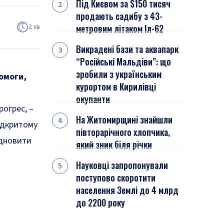
Під Києвом за $150 тисяч
продають садибу з 43-
2 хв
метровим літаком Іл-62
Викрадені бази та аквапарк
“Російські Мальдіви”: що
зробили з українським
омоги,
курортом в Кирилівці
окупанти
рогрес, –
На Житомирщині знайшли
ідкритому
півторарічного хлопчика,
ідновити
який зник біля річки
Науковці запропонували
поступово скоротити
населення Землі до 4 млрд
до 2200 року