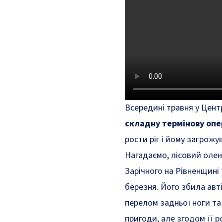
Всередині травня у Цент
складну термінову оп
рости ріг і йому загрожу
Нагадаємо, лісовий олень
Зарічного на Рівненщині
березня. Його збила авт
перелом задньої ноги та
пригоди, але згодом її р