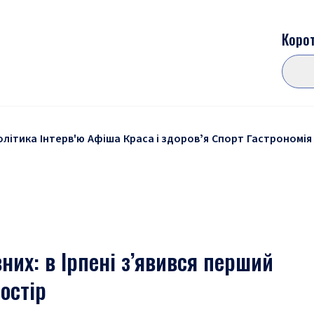
Корот
олітика
Інтерв'ю
Афіша
Краса і здоровʼя
Спорт
Гастрономія
них: в Ірпені з’явився перший
остір