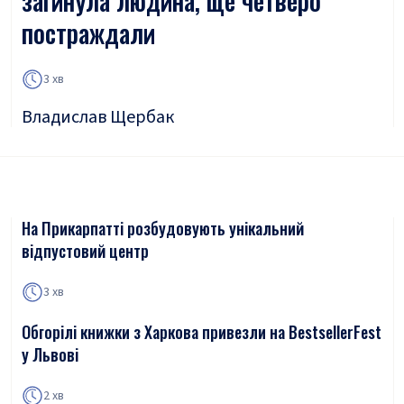
загинула людина, ще четверо
постраждали
3 хв
Владислав Щербак
На Прикарпатті розбудовують унікальний
відпустовий центр
3 хв
Обгорілі книжки з Харкова привезли на BestsellerFest
у Львові
2 хв