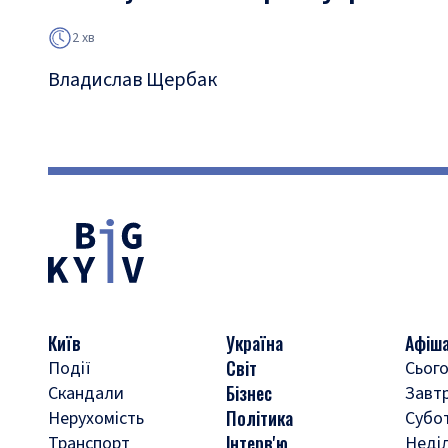
2 хв
Владислав Щербак
Київ
Україна
Афіш
Світ
Події
Сього
Бізнес
Скандали
Завт
Політика
Нерухомість
Субо
Інтерв'ю
Транспорт
Неді