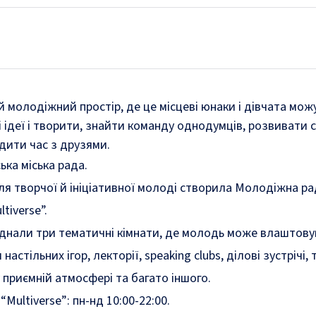
й молодіжний простір, де це місцеві юнаки і дівчата мож
 ідеї і творити, знайти команду однодумців, розвивати с
одити час з друзями.
ька міська рада.
для творчої й ініціативної молоді створила Молодіжна ра
tiverse”.
аднали три тематичні кімнати, де молодь може влаштов
астільних ігор, лекторії, speaking clubs, ділові зустрічі, 
 у приємній атмосфері та багато іншого.
Multiverse”: пн-нд 10:00-22:00.