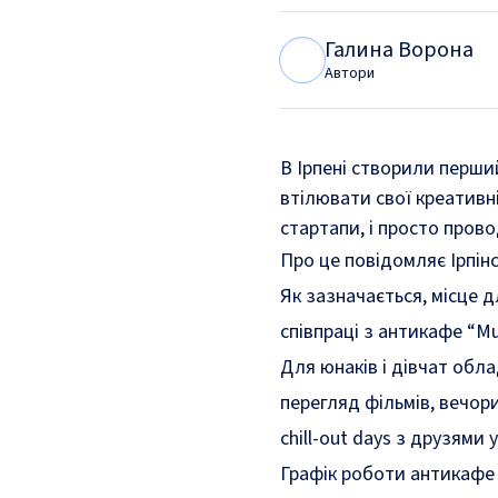
Галина Ворона
Г
В
Автори
В Ірпені створили перши
втілювати свої креативні
стартапи, і просто пров
Про це
повідомляє
Ірпінс
Як зазначається, місце 
співпраці з антикафе “Mul
Для юнаків і дівчат обл
перегляд фільмів, вечори н
chill-out days з друзями
Графік роботи антикафе “