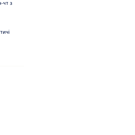
-чт з
тичі