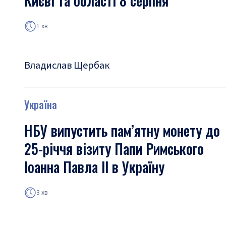
Києві та області 8 серпня
1 хв
Владислав Щербак
Україна
НБУ випустить пам’ятну монету до
25-річчя візиту Папи Римського
Іоанна Павла ІІ в Україну
3 хв