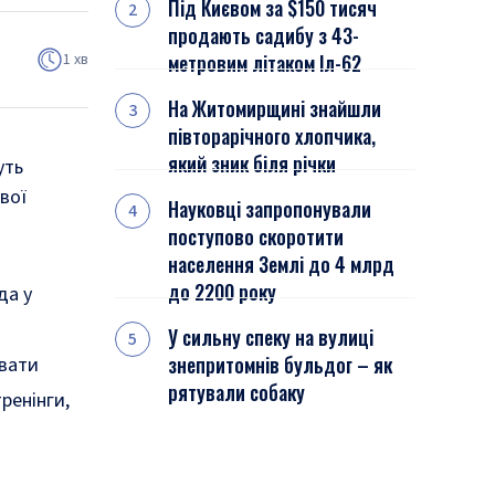
Під Києвом за $150 тисяч
продають садибу з 43-
1 хв
метровим літаком Іл-62
На Житомирщині знайшли
півторарічного хлопчика,
який зник біля річки
уть
вої
Науковці запропонували
поступово скоротити
населення Землі до 4 млрд
до 2200 року
да у
У сильну спеку на вулиці
знепритомнів бульдог – як
увати
рятували собаку
тренінги,