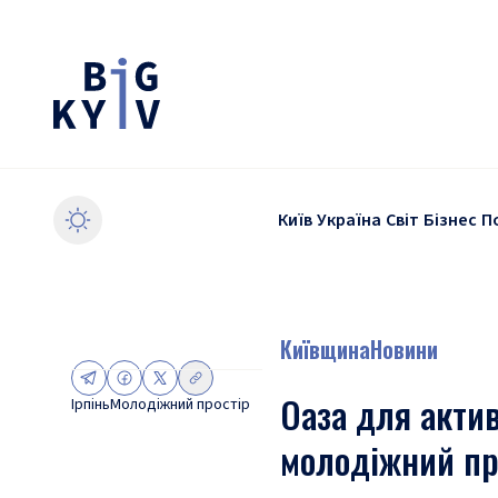
Київ
Україна
Світ
Бізнес
П
Київщина
Новини
Оаза для актив
Ірпінь
Молодіжний простір
молодіжний пр