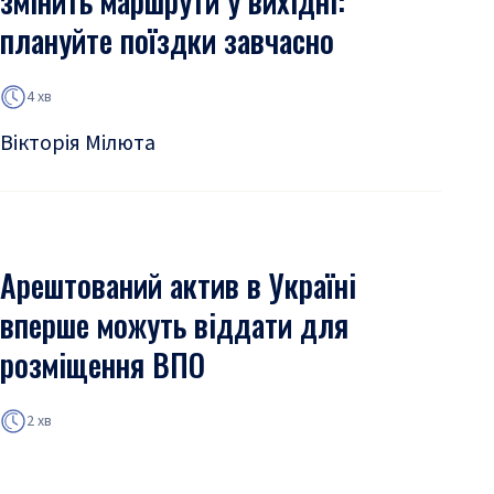
змінить маршрути у вихідні:
плануйте поїздки завчасно
4 хв
Вікторія Мілюта
Арештований актив в Україні
вперше можуть віддати для
розміщення ВПО
2 хв