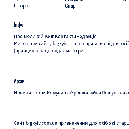
Спорт
Історія
Інфо
Про Великий Київ
Контакти
Редакція
Матеріали сайту bigkyiv.com.ua призначені для осі
(принципів) відповідальної гри.
Архів
Новини
Історія
Комуналка
Хроніки війни
Пошук зникл
Сайт bigkyiv.com.ua призначений для осіб які стар