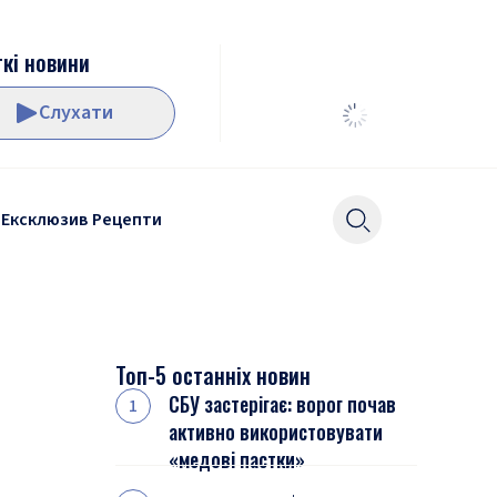
кі новини
Слухати
Ексклюзив
Рецепти
Топ-5 останніх новин
СБУ застерігає: ворог почав
активно використовувати
«медові пастки»