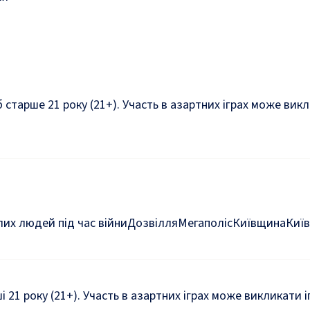
б старше 21 року (21+). Участь в азартних іграх може ви
их людей під час війни
Дозвілля
Мегаполіс
Київщина
Київ
ші 21 року (21+). Участь в азартних іграх може викликати