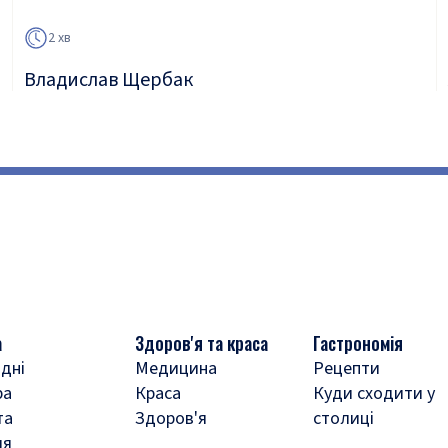
2 хв
Владислав Щербак
а
Здоров'я та краса
Гастрономія
дні
Медицина
Рецепти
ра
Краса
Куди сходити у
та
Здоров'я
столиці
ля