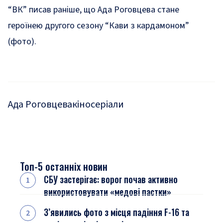
“ВК” писав раніше, що
Ада Роговцева стане
героїнею другого сезону “Кави з кардамоном”
(фото)
.
Ада Роговцева
кіно
серіали
Топ-5 останніх новин
СБУ застерігає: ворог почав активно
використовувати «медові пастки»
З’явились фото з місця падіння F-16 та