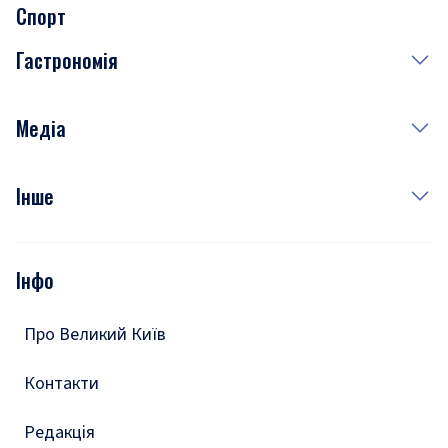
Спорт
Завтра
Медицина
Гастрономія
Субота
Краса
Неділя
Здоров'я
Рецепти
Медіа
Куди сходити у столиці
Фото
Інше
Відео
Опитування
Подкасти
Інфо
Тести
Про Великий Київ
Контакти
Редакція