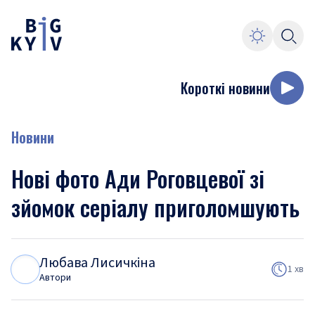
Короткі новини
Новини
Нові фото Ади Роговцевої зі
зйомок серіалу приголомшують
Любава Лисичкіна
Л
Л
1 хв
Автори