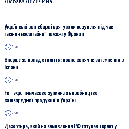
Любава Лисичкіна
Українські вогнеборці врятували козуленя під час
гасіння масштабної пожежі у Франції
3 хв
Вперше за понад століття: повне сонячне затемнення в
Іспанії
5 хв
Ferrexpo тимчасово зупинила виробництво
залізорудної продукції в Україні
2 хв
Дезертира, який на замовлення РФ готував теракт у