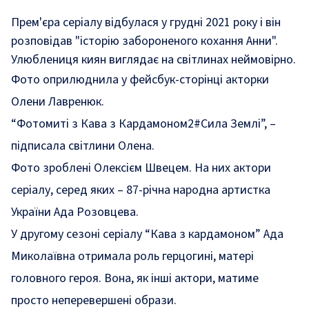
Прем'єра серіалу відбулася у грудні 2021 року і він
розповідав "історію забороненого кохання Анни".
Улюблениця киян виглядає на світлинах неймовірно.
Фото оприлюднила у фейсбук-сторінці акторки
Олени Лавренюк.
“Фотомиті з Кава з Кардамоном2#Сила Землі”, –
підписала світлини Олена.
Фото зроблені Олексієм Швецем. На них актори
серіалу, серед яких – 87-річна народна артистка
України Ада Розовцева.
У другому сезоні серіалу “Кава з кардамоном” Ада
Миколаївна отримала роль герцогині, матері
головного героя. Вона, як інші актори, матиме
просто неперевершені образи.