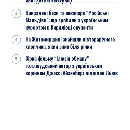
нові деталі авіатрощі
Викрадені бази та аквапарк “Російські
Мальдіви”: що зробили з українським
курортом в Кирилівці окупанти
На Житомирщині знайшли півторарічного
хлопчика, який зник біля річки
Зірка фільму “Ілюзія обману”
голлівудський актор з українським
корінням Джессі Айзенберг відвідав Львів