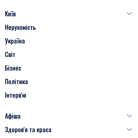
Київ
Нерухомість
Події
Україна
Скандали
Світ
Нерухомість
Бізнес
Транспорт
Політика
Інтерв'ю
Афіша
Здоров'я та краса
Сьогодні