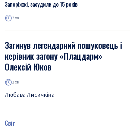
Запоріжжі, засудили до 15 років
2 хв
Загинув легендарний пошуковець і
керівник загону «Плацдарм»
Олексій Юков
2 хв
Любава Лисичкіна
Світ