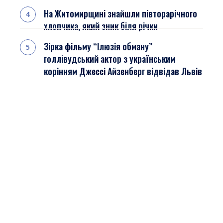
На Житомирщині знайшли півторарічного
хлопчика, який зник біля річки
Зірка фільму “Ілюзія обману”
голлівудський актор з українським
корінням Джессі Айзенберг відвідав Львів