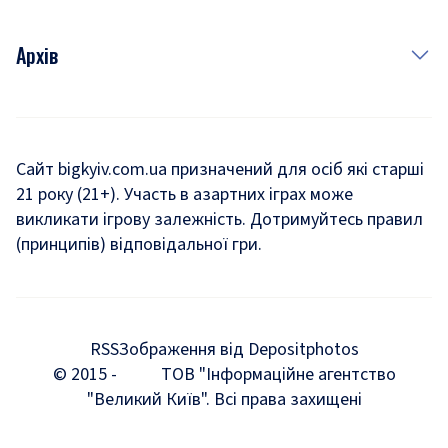
Архів
Новини
Історія
Сайт bigkyiv.com.ua призначений для осіб які старші
21 року (21+). Участь в азартних іграх може
Комуналка
викликати ігрову залежність. Дотримуйтесь правил
Хроніки війни
(принципів) відповідальної гри.
Пошук зниклих людей під час війни
Дозвілля
RSS
Зображення від Depositphotos
Мегаполіс
© 2015 -
ТОВ "Інформаційне агентство
"Великий Київ". Всі права захищені
Київщина
Київська агломерація