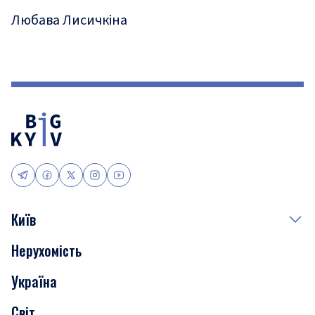
Любава Лисичкіна
Київ
Нерухомість
Події
Україна
Скандали
Світ