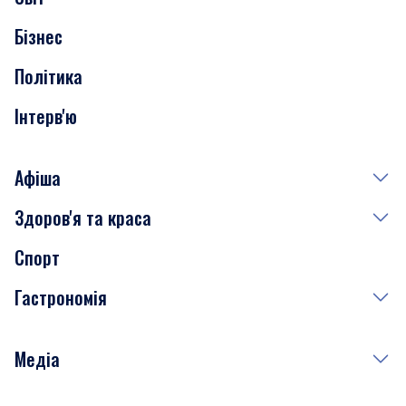
Нерухомість
Бізнес
Транспорт
Політика
Інтерв'ю
Афіша
Здоров'я та краса
Сьогодні
Спорт
Завтра
Медицина
Гастрономія
Субота
Краса
Неділя
Здоров'я
Рецепти
Медіа
Куди сходити у столиці