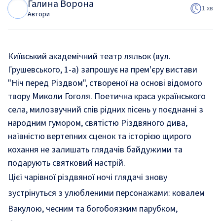
Галина Ворона
Г
В
1 хв
Автори
Київський академічний театр ляльок (вул.
Грушевського, 1-а) запрошує на прем'єру вистави
"Ніч перед Різдвом", створеної на основі відомого
твору Миколи Гоголя. Поетична краса українського
села, милозвучний спів рідних пісень у поєднанні з
народним гумором, святістю Різдвяного дива,
наївністю вертепних сценок та історією щирого
кохання не залишать глядачів байдужими та
подарують святковий настрій.
Цієї чарівної різдвяної ночі глядачі знову
зустрінуться з улюбленими персонажами: ковалем
Вакулою, чесним та богобоязким парубком,