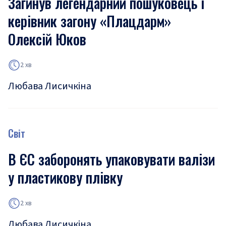
Загинув легендарний пошуковець і
керівник загону «Плацдарм»
Олексій Юков
2 хв
Любава Лисичкіна
Світ
В ЄС заборонять упаковувати валізи
у пластикову плівку
2 хв
Любава Лисичкіна