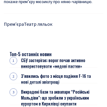
покаже прем’єру
мюзиклу про няню-чарівницю.
Прем'єра
Театр ляльок
Топ-5 останніх новин
СБУ застерігає: ворог почав активно
використовувати «медові пастки»
З’явились фото з місця падіння F-16 та
нові деталі авіатрощі
Викрадені бази та аквапарк “Російські
Мальдіви”: що зробили з українським
курортом в Кирилівці окупанти