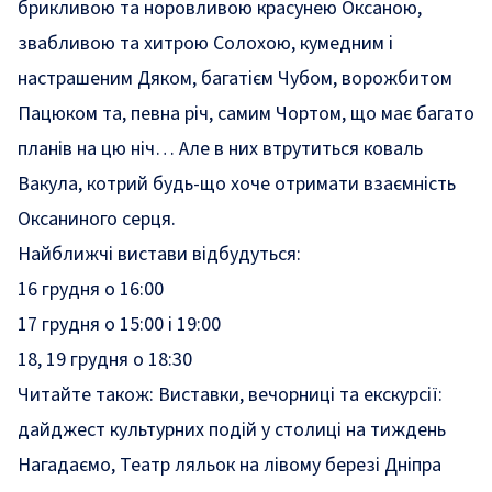
брикливою та норовливою красунею Оксаною,
звабливою та хитрою Солохою, кумедним і
настрашеним Дяком, багатієм Чубом, ворожбитом
Пацюком та, певна річ, самим Чортом, що має багато
планів на цю ніч… Але в них втрутиться коваль
Вакула, котрий будь-що хоче отримати взаємність
Оксаниного серця.
Найближчі вистави відбудуться:
16 грудня о 16:00
17 грудня о 15:00 і 19:00
18, 19 грудня о 18:30
Читайте також:
Виставки, вечорниці та екскурсії:
дайджест культурних подій у столиці на тиждень
Нагадаємо, Театр ляльок на лівому березі Дніпра