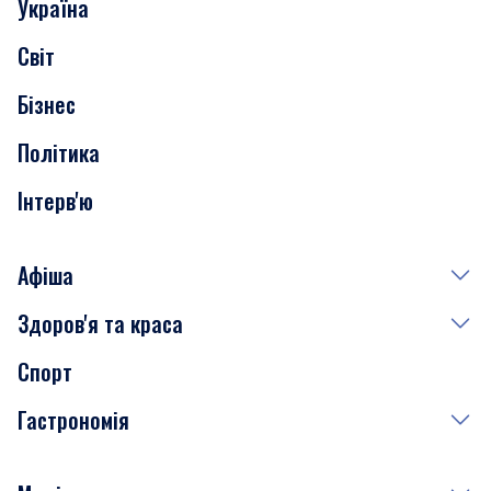
Україна
Скандали
Світ
Нерухомість
Бізнес
Транспорт
Політика
Інтерв'ю
Афіша
Здоров'я та краса
Сьогодні
Спорт
Завтра
Медицина
Гастрономія
Субота
Краса
Неділя
Здоров'я
Рецепти