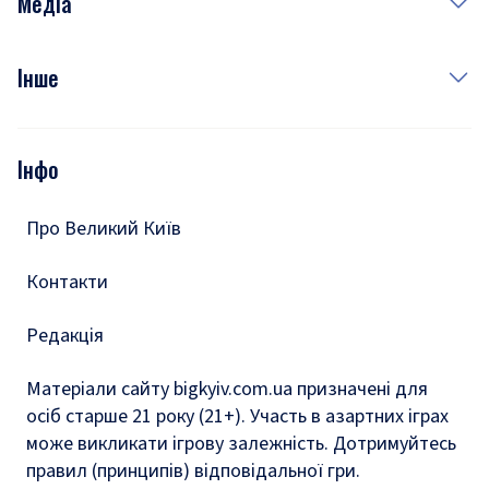
Медіа
Куди сходити у столиці
Фото
Інше
Відео
Опитування
Подкасти
Інфо
Тести
Про Великий Київ
Контакти
Редакція
Матеріали сайту bigkyiv.com.ua призначені для
осіб старше 21 року (21+). Участь в азартних іграх
може викликати ігрову залежність. Дотримуйтесь
правил (принципів) відповідальної гри.