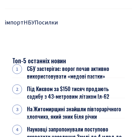
імпорт
НБУ
Посилки
Топ-5 останніх новин
СБУ застерігає: ворог почав активно
використовувати «медові пастки»
Під Києвом за $150 тисяч продають
садибу з 43-метровим літаком Іл-62
На Житомирщині знайшли півторарічного
хлопчика, який зник біля річки
Науковці запропонували поступово
скоротити населення Землі до 4 млрд до