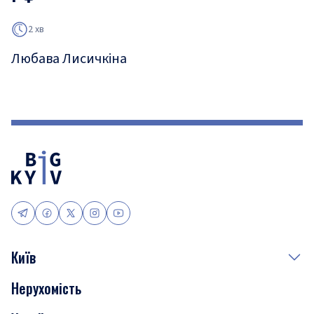
2 хв
Любава Лисичкіна
Київ
Нерухомість
Події