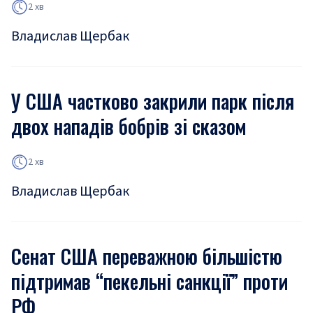
2 хв
Владислав Щербак
У США частково закрили парк після
двох нападів бобрів зі сказом
2 хв
Владислав Щербак
Сенат США переважною більшістю
підтримав “пекельні санкції” проти
РФ