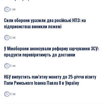
1 хв
Сили оборони уразили два російські НПЗ: на
підприємствах виникли пожежі
2 хв
У Міноборони анонсували реформу харчування ЗСУ:
продукти перевірятимуть до доставки
2 хв
НБУ випустить пам’ятну монету до 25-річчя візиту
Папи Римського Іоанна Павла ІІ в Україну
3 хв