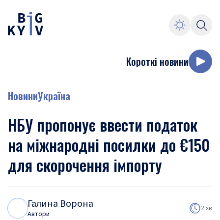
Короткі новини
Новини
Україна
НБУ пропонує ввести податок
на міжнародні посилки до €150
для скорочення імпорту
Галина Ворона
Г
В
2 хв
Автори