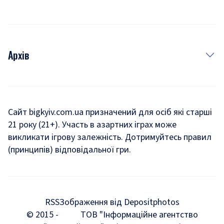
Архів
Новини
Історія
Сайт bigkyiv.com.ua призначений для осіб які старші
21 року (21+). Участь в азартних іграх може
Комуналка
викликати ігрову залежність. Дотримуйтесь правил
Хроніки війни
(принципів) відповідальної гри.
Пошук зниклих людей під час війни
Дозвілля
RSS
Зображення від Depositphotos
Мегаполіс
© 2015 -
ТОВ "Інформаційне агентство