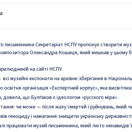
а
го письменника Секретаріат НСПУ пропонує створити му
 композитора Олександра Кошиця, який мешкав у цьому 
оприлюдненій на сайті НСПУ.
всі музейні експонати на архівне зберігання в Націонал
що освітня організація «Експертний корпус», яка висвітлює
, довела, що Булґаков є ідеологом «русского міра».
тання: чи може — після жаху смертей і руйнувань, який ч
роявів геноциду і намагання знищити українську державніст
лі працювати музей письменника, який люто ненавидів Ук