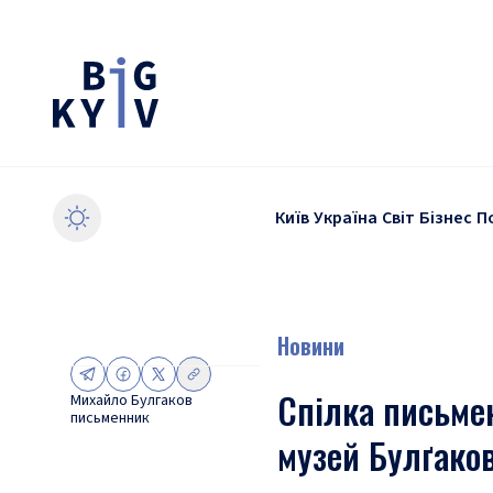
Київ
Україна
Світ
Бізнес
П
Новини
Спілка письмен
Михайло Булгаков
письменник
музей Булґако