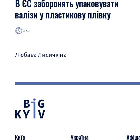
В ЄС заборонять упаковувати
валізи у пластикову плівку
2 хв
Любава Лисичкіна
Київ
Україна
Афіш