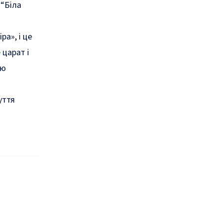
 “Біла
ра», і це
 царат і
ою
уття