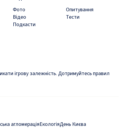
Фото
Опитування
Відео
Тести
Подкасти
кликати ігрову залежність. Дотримуйтесь правил
ська агломерація
Екологія
День Києва