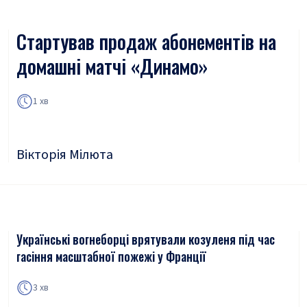
Стартував продаж абонементів на
домашні матчі «Динамо»
1 хв
Вікторія Мілюта
Українські вогнеборці врятували козуленя під час
гасіння масштабної пожежі у Франції
3 хв