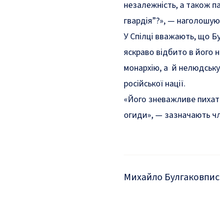
незалежність, а також пап
гвардія”?», — наголошуют
У Спілці вважають, що Бу
яскраво відбито в його н
монархію, а й нелюдську
російської нації.
«Його зневажливе пихате
огиди», — зазначають чл
Михайло Булгаков
пи