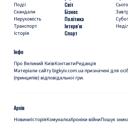
Світ
Події
Сього
Бізнес
Скандали
Завт
Політика
Нерухомість
Субо
Інтерв'ю
Транспорт
Неді
Спорт
Історія
Інфо
Про Великий Київ
Контакти
Редакція
Матеріали сайту bigkyiv.com.ua призначені для осі
(принципів) відповідальної гри.
Архів
Новини
Історія
Комуналка
Хроніки війни
Пошук зникл