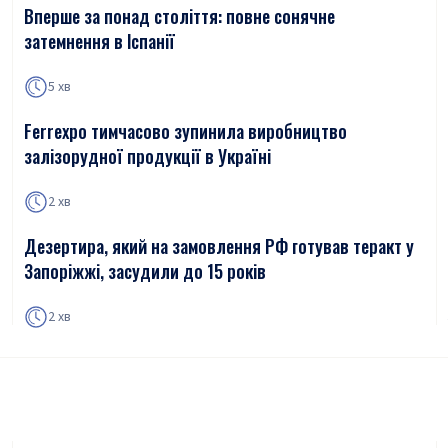
Вперше за понад століття: повне сонячне
затемнення в Іспанії
5 хв
Ferrexpo тимчасово зупинила виробництво
залізорудної продукції в Україні
2 хв
Дезертира, який на замовлення РФ готував теракт у
Запоріжжі, засудили до 15 років
2 хв