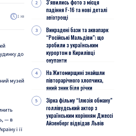
З’явились фото з місця
падіння F-16 та нові деталі
1 хв
авіатрощі
Викрадені бази та аквапарк
“Російські Мальдіви”: що
зробили з українським
зей
курортом в Кирилівці
будинку до
окупанти
На Житомирщині знайшли
півторарічного хлопчика,
ьний музей
який зник біля річки
Зірка фільму “Ілюзія обману”
голлівудський актор з
инить
українським корінням Джессі
ь, — в
Айзенберг відвідав Львів
раїну і її