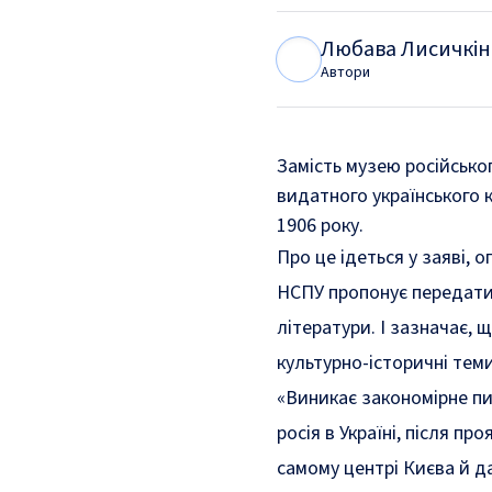
Любава Лисичкін
Л
Л
Автори
Замість музею російсько
видатного українського
1906 року.
Про це ідеться у
заяві
, 
НСПУ пропонує передати 
літератури. І зазначає, 
культурно-історичні теми
«Виникає закономірне пи
росія в Україні, після п
самому центрі Києва й да