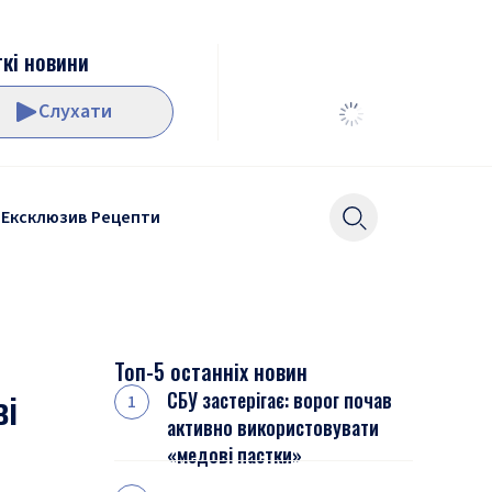
кі новини
Слухати
Ексклюзив
Рецепти
Топ-5 останніх новин
ві
СБУ застерігає: ворог почав
активно використовувати
«медові пастки»