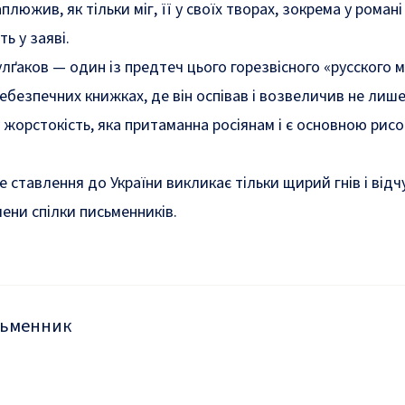
люжив, як тільки міг, її у своїх творах, зокрема у романі
ь у заяві.
лґаков — один із предтеч цього горезвісного «русского мі
ебезпечних книжках, де він оспівав і возвеличив не лише
 жорстокість, яка притаманна росіянам і є основною рис
 ставлення до України викликає тільки щирий гнів і відч
ени спілки письменників.
сьменник