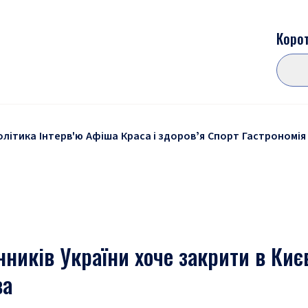
Корот
олітика
Інтерв'ю
Афіша
Краса і здоровʼя
Спорт
Гастрономія
ників України хоче закрити в Киє
ва