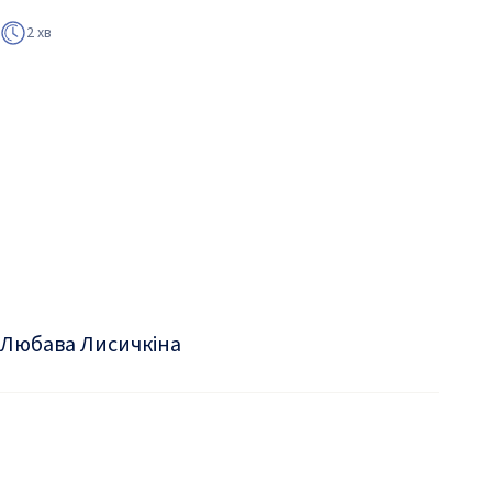
2 хв
Любава Лисичкіна