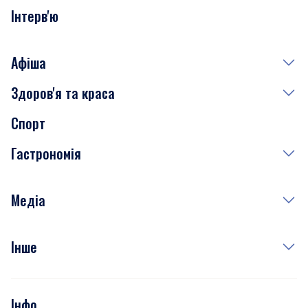
Інтерв'ю
Афіша
Здоров'я та краса
Сьогодні
Спорт
Завтра
Медицина
Гастрономія
Субота
Краса
Неділя
Здоров'я
Рецепти
Медіа
Куди сходити у столиці
Фото
Інше
Відео
Опитування
Подкасти
Інфо