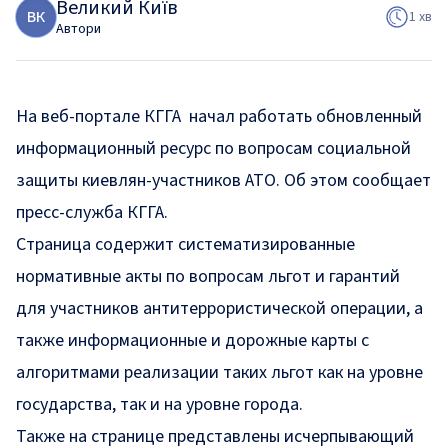
Великий Київ
В
К
1 хв
Автори
На веб-портале КГГА начал работать обновленный
информационный ресурс
по вопросам социальной
защиты киевлян-участников АТО. Об этом сообщает
пресс-служба
КГГА.
Страница содержит систематизированные
нормативные акты по вопросам льгот и гарантий
для участников антитеррористической операции, а
также
информационные
и
дорожные карты
с
алгоритмами реализации таких льгот как на уровне
государства, так и на уровне города.
Также на странице представлены исчерпывающий