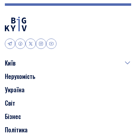
Київ
Нерухомість
Події
Україна
Скандали
Світ
Нерухомість
Бізнес
Транспорт
Політика