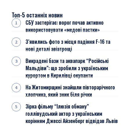
Топ-5 останніх новин
СБУ застерігає: ворог почав активно
використовувати «медові пастки»
З’явились фото з місця падіння F-16 та
нові деталі авіатрощі
Викрадені бази та аквапарк “Російські
Мальдіви”: що зробили з українським
курортом в Кирилівці окупанти
На Житомирщині знайшли півторарічного
хлопчика, який зник біля річки
Зірка фільму “Ілюзія обману”
голлівудський актор з українським
корінням Джессі Айзенберг відвідав Львів