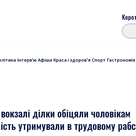
Корот
олітика
Інтерв'ю
Афіша
Краса і здоровʼя
Спорт
Гастрономія
вокзалі ділки обіцяли чоловікам
мість утримували в трудовому рабс