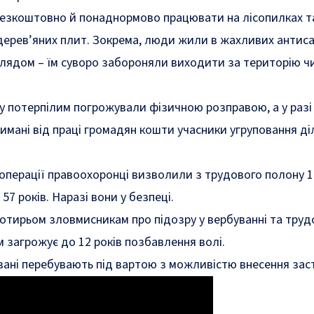
езкоштовно й понаднормово працювати на лісопилках та
дерев’яних плит. Зокрема, люди жили в жахливих антиса
глядом – їм суворо забороняли виходити за територію ч
у потерпілим погрожували фізичною розправою, а у разі
имані від праці громадян кошти учасники угруповання д
операції правоохоронці визволили з трудового полону 1
57 років. Наразі вони у безпеці.
чотирьом зловмисникам про підозру у вербуванні та труд
їм загрожує до 12 років позбавлення волі.
вані перебувають під вартою з можливістю внесення зас