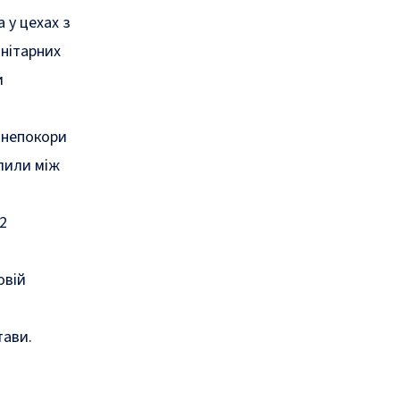
 у цехах з
нітарних
и
 непокори
ілили між
2
овій
тави.