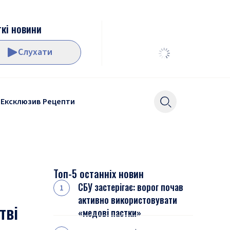
кі новини
Слухати
Ексклюзив
Рецепти
Топ-5 останніх новин
СБУ застерігає: ворог почав
активно використовувати
тві
«медові пастки»