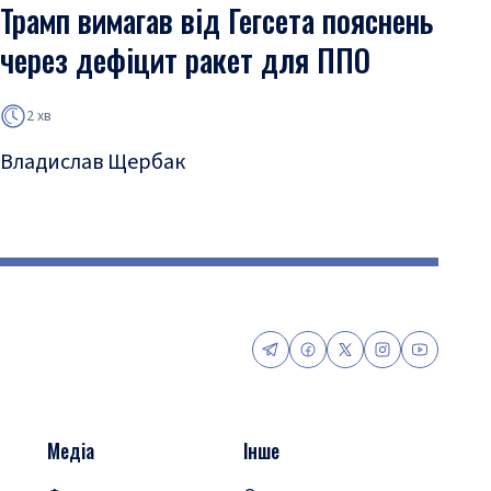
Трамп вимагав від Гегсета пояснень
через дефіцит ракет для ППО
2 хв
Владислав Щербак
Медіа
Інше