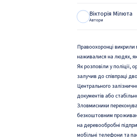
Вікторія Мілюта
В
М
Автори
Правоохоронці викрили м
наживалися на людях, як
Як
розповіли
у поліції, 
залучив до співпраці дво
Центрального залізнично
документів або стабільн
Зловмисники переконувал
безкоштовним проживанн
на деревообробні підпри
мобільні телефони та па