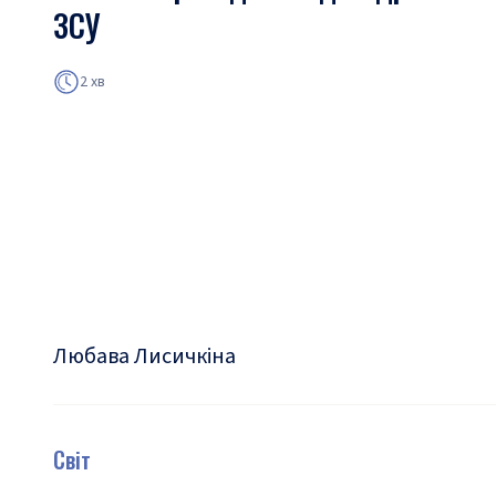
ЗСУ
2 хв
Любава Лисичкіна
Світ