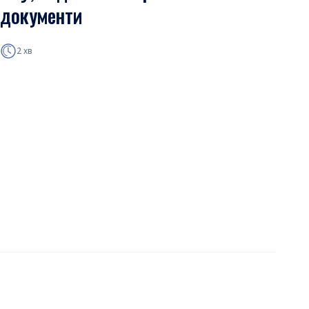
документи
2 хв