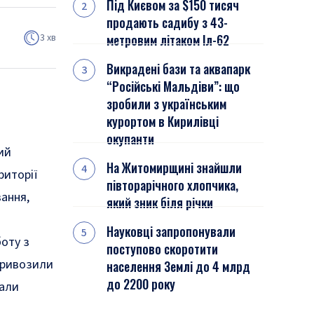
Під Києвом за $150 тисяч
продають садибу з 43-
3 хв
метровим літаком Іл-62
Викрадені бази та аквапарк
“Російські Мальдіви”: що
зробили з українським
курортом в Кирилівці
окупанти
ий
На Житомирщині знайшли
риторії
півторарічного хлопчика,
ання,
який зник біля річки
Науковці запропонували
боту з
поступово скоротити
привозили
населення Землі до 4 млрд
до 2200 року
рали