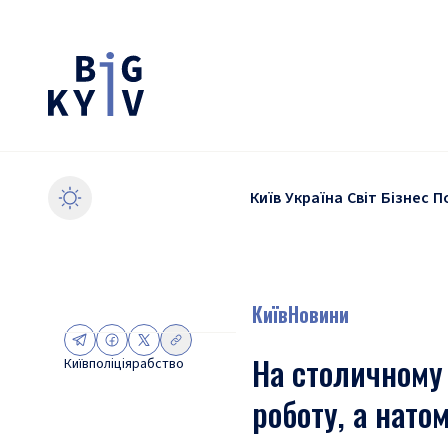
Київ
Україна
Світ
Бізнес
П
Київ
Новини
На столичному 
Київ
поліція
рабство
роботу, а нато