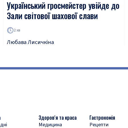
Український гросмейстер увійде до
Зали світової шахової слави
2 хв
Любава Лисичкіна
а
Здоров'я та краса
Гастрономія
дні
Медицина
Рецепти