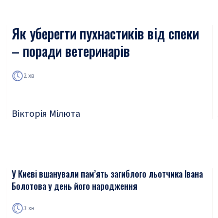
Як уберегти пухнастиків від спеки
– поради ветеринарів
2 хв
Вікторія Мілюта
У Києві вшанували пам’ять загиблого льотчика Івана
Болотова у день його народження
3 хв