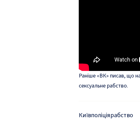
Раніше «ВК» писав, що
н
сексуальне рабство
.
Київ
поліція
рабство