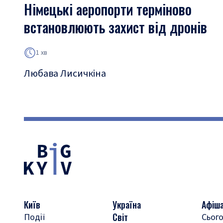
Німецькі аеропорти терміново
встановлюють захист від дронів
1 хв
Любава Лисичкіна
Київ
Україна
Афіш
Світ
Події
Сього