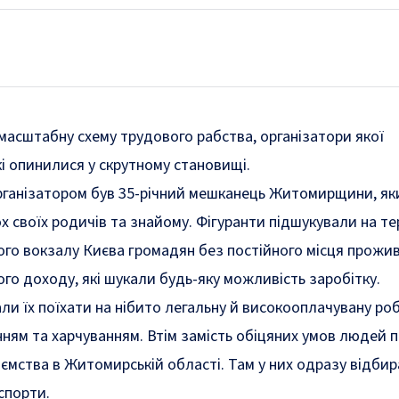
асштабну схему трудового рабства, організатори якої
і опинилися у скрутному становищі.
організатором був 35-річний мешканець Житомирщини, як
х своїх родичів та знайому. Фігуранти підшукували на те
го вокзалу Києва громадян без постійного місця прожив
ого доходу, які шукали будь-яку можливість заробітку.
и їх поїхати на нібито легальну й високооплачувану ро
ям та харчуванням. Втім замість обіцяних умов людей 
ємства в Житомирській області. Там у них одразу відби
спорти.