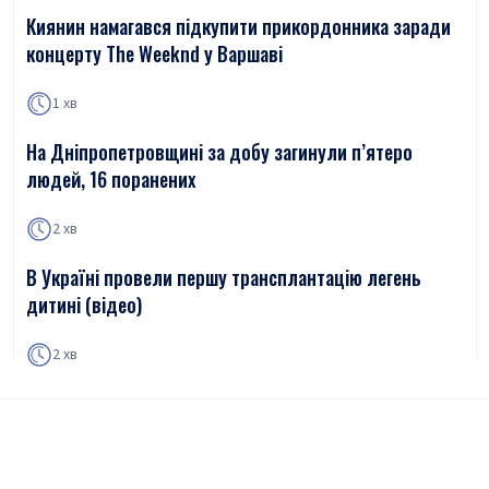
Киянин намагався підкупити прикордонника заради
концерту The Weeknd у Варшаві
1 хв
На Дніпропетровщині за добу загинули п’ятеро
людей, 16 поранених
2 хв
В Україні провели першу трансплантацію легень
дитині (відео)
2 хв