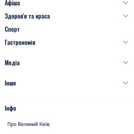
Афіша
Здоров'я та краса
Сьогодні
Спорт
Завтра
Медицина
Гастрономія
Субота
Краса
Неділя
Здоров'я
Рецепти
Медіа
Куди сходити у столиці
Фото
Інше
Відео
Опитування
Подкасти
Інфо
Тести
Про Великий Київ