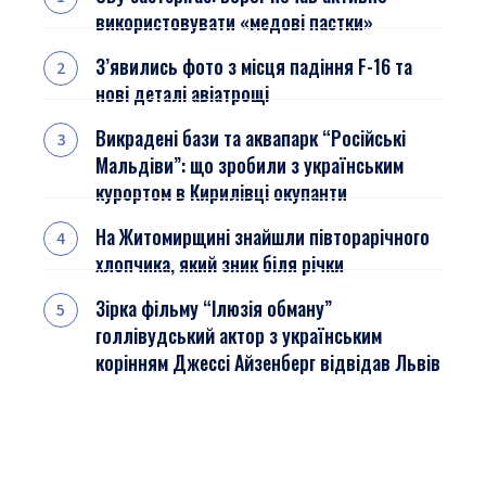
використовувати «медові пастки»
З’явились фото з місця падіння F-16 та
нові деталі авіатрощі
Викрадені бази та аквапарк “Російські
Мальдіви”: що зробили з українським
курортом в Кирилівці окупанти
На Житомирщині знайшли півторарічного
хлопчика, який зник біля річки
Зірка фільму “Ілюзія обману”
голлівудський актор з українським
корінням Джессі Айзенберг відвідав Львів