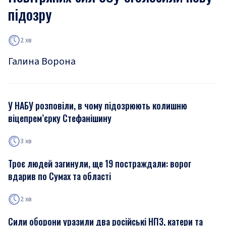
підозру
2 хв
Галина Ворона
У НАБУ розповіли, в чому підозрюють колишню
віцепрем’єрку Стефанішину
3 хв
Троє людей загинули, ще 19 постраждали: ворог
вдарив по Сумах та області
2 хв
Сили оборони уразили два російські НПЗ, катери та