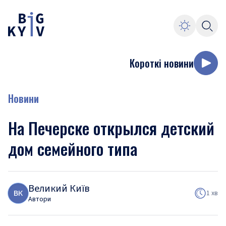
Короткі новини
Новини
На Печерске открылся детский
дом семейного типа
Великий Київ
В
К
1 хв
Автори