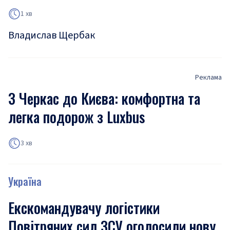
1 хв
Владислав Щербак
Реклама
З Черкас до Києва: комфортна та
легка подорож з Luxbus
3 хв
Україна
Екскомандувачу логістики
Повітряних сил ЗСУ оголосили нову