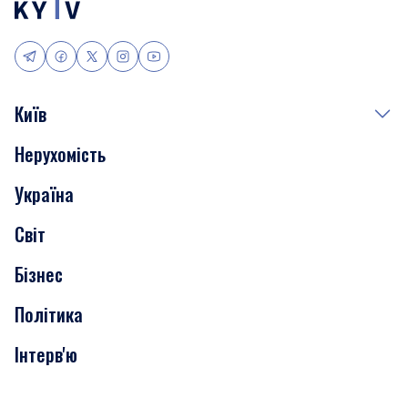
Київ
Нерухомість
Події
Україна
Скандали
Світ
Нерухомість
Бізнес
Транспорт
Політика
Інтерв'ю