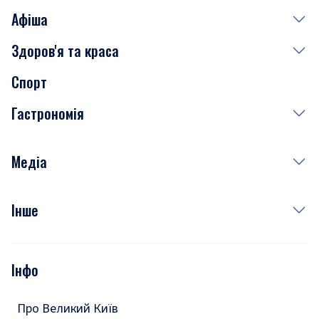
Афіша
Здоров'я та краса
Сьогодні
Спорт
Завтра
Медицина
Гастрономія
Субота
Краса
Неділя
Здоров'я
Рецепти
Медіа
Куди сходити у столиці
Фото
Інше
Відео
Опитування
Подкасти
Інфо
Тести
Про Великий Київ