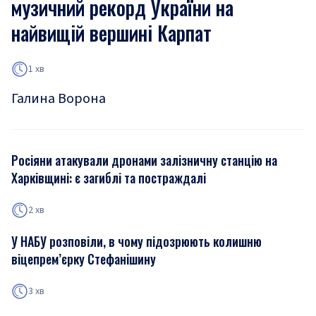
музичний рекорд України на
найвищій вершині Карпат
1 хв
Галина Ворона
Росіяни атакували дронами залізничну станцію на
Харківщині: є загиблі та постраждалі
2 хв
У НАБУ розповіли, в чому підозрюють колишню
віцепрем’єрку Стефанішину
3 хв