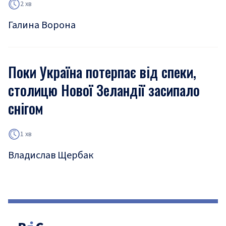
2 хв
Галина Ворона
Поки Україна потерпає від спеки,
столицю Нової Зеландії засипало
снігом
1 хв
Владислав Щербак