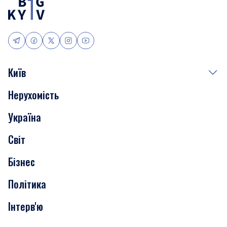
Київ
Нерухомість
Події
Україна
Скандали
Світ
Нерухомість
Бізнес
Транспорт
Політика
Інтерв'ю