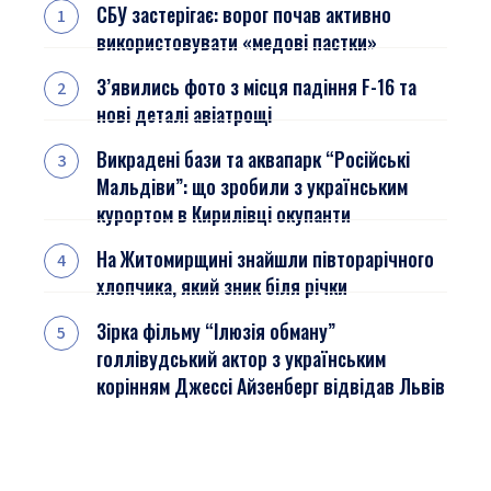
СБУ застерігає: ворог почав активно
використовувати «медові пастки»
З’явились фото з місця падіння F-16 та
нові деталі авіатрощі
Викрадені бази та аквапарк “Російські
Мальдіви”: що зробили з українським
курортом в Кирилівці окупанти
На Житомирщині знайшли півторарічного
хлопчика, який зник біля річки
Зірка фільму “Ілюзія обману”
голлівудський актор з українським
корінням Джессі Айзенберг відвідав Львів