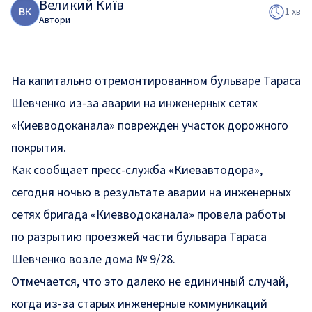
Великий Київ
В
К
1 хв
Автори
На капитально отремонтированном бульваре Тараса
Шевченко из-за аварии на инженерных сетях
«Киевводоканала» поврежден участок дорожного
покрытия.
Как
сообщает
пресс-служба «Киевавтодора»,
сегодня ночью в результате аварии на инженерных
сетях бригада «Киевводоканала» провела работы
по разрытию проезжей части бульвара Тараса
Шевченко возле дома № 9/28.
Отмечается, что это далеко не единичный случай,
когда из-за старых инженерные коммуникаций