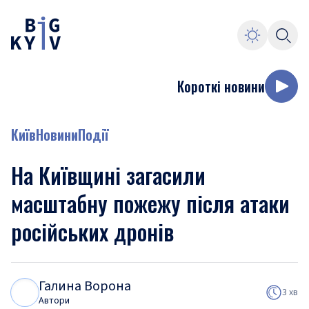
Короткі новини
Київ
Новини
Події
На Київщині загасили
масштабну пожежу після атаки
російських дронів
Галина Ворона
Г
В
3 хв
Автори