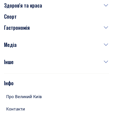
Здоров'я та краса
Сьогодні
Спорт
Завтра
Медицина
Гастрономія
Субота
Краса
Неділя
Здоров'я
Рецепти
Медіа
Куди сходити у столиці
Фото
Інше
Відео
Опитування
Подкасти
Інфо
Тести
Про Великий Київ
Контакти