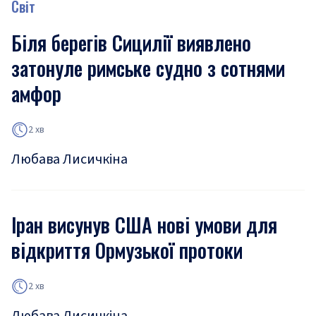
Світ
Біля берегів Сицилії виявлено
затонуле римське судно з сотнями
амфор
2 хв
Любава Лисичкіна
Іран висунув США нові умови для
відкриття Ормузької протоки
2 хв