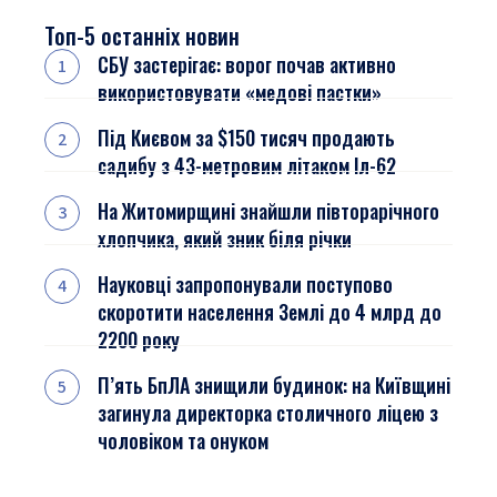
Топ-5 останніх новин
СБУ застерігає: ворог почав активно
використовувати «медові пастки»
Під Києвом за $150 тисяч продають
садибу з 43-метровим літаком Іл-62
На Житомирщині знайшли півторарічного
хлопчика, який зник біля річки
Науковці запропонували поступово
скоротити населення Землі до 4 млрд до
2200 року
П’ять БпЛА знищили будинок: на Київщині
загинула директорка столичного ліцею з
чоловіком та онуком