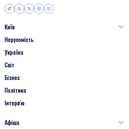
Київ
Нерухомість
Події
Україна
Скандали
Світ
Нерухомість
Бізнес
Транспорт
Політика
Інтерв'ю
Афіша