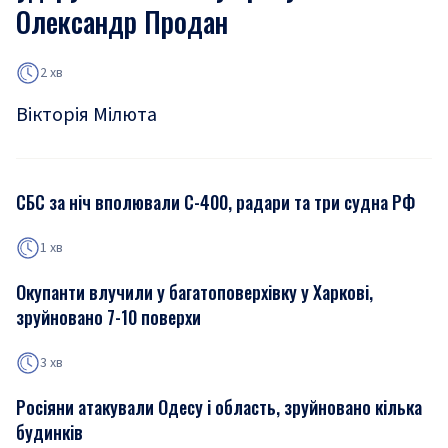
Олександр Продан
2 хв
Вікторія Мілюта
СБС за ніч вполювали С-400, радари та три судна РФ
1 хв
Окупанти влучили у багатоповерхівку у Харкові,
зруйновано 7-10 поверхи
3 хв
Росіяни атакували Одесу і область, зруйновано кілька
будинків