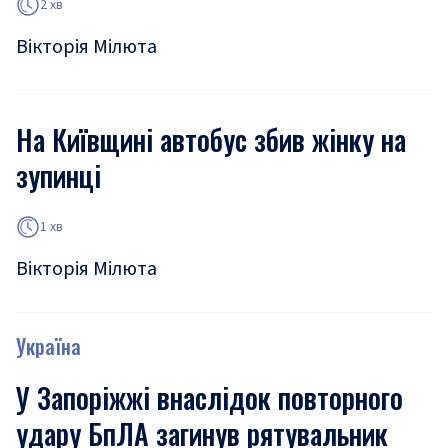
2 хв
Вікторія Мілюта
На Київщині автобус збив жінку на
зупинці
1 хв
Вікторія Мілюта
Україна
У Запоріжжі внаслідок повторного
удару БпЛА загинув рятувальник