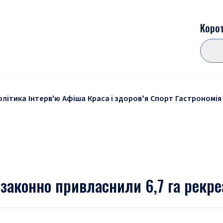
Корот
олітика
Інтерв'ю
Афіша
Краса і здоровʼя
Спорт
Гастрономія
законно привласнили 6,7 га рекре