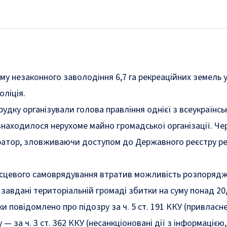
у незаконного заволодіння 6,7 га рекреаційних земель у 
оліція.
рудку організували голова правління однієї з всеукраїнс
 знаходилося нерухоме майно громадської організації. Че
атор, зловживаючи доступом до Державного реєстру речо
місцевого самоврядування втратив можливість розпоряд
завдані територіальній громаді збитки на суму понад 20,
и повідомлено про підозру за ч. 5 ст. 191 ККУ (привл
 за ч. 3 ст. 362 ККУ (несанкціоновані дії з інформацією