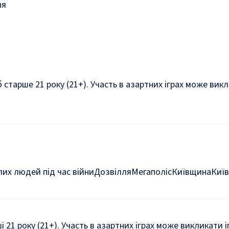
ля
б старше 21 року (21+). Участь в азартних іграх може ви
их людей під час війни
Дозвілля
Мегаполіс
Київщина
Київ
ші 21 року (21+). Участь в азартних іграх може викликати