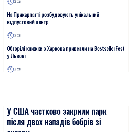
2 хв
На Прикарпатті розбудовують унікальний
відпустовий центр
3 хв
Обгорілі книжки з Харкова привезли на BestsellerFest
у Львові
2 хв
У США частково закрили парк
після двох нападів бобрів зі