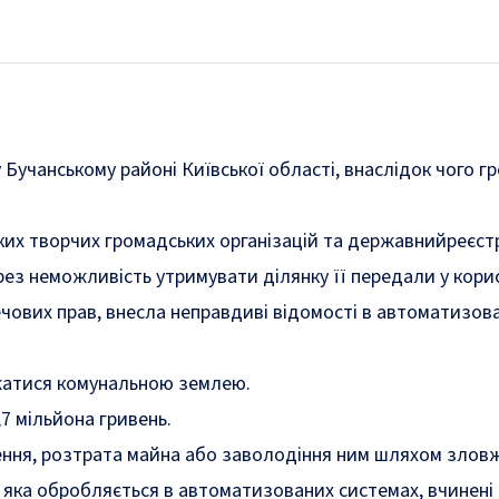
Бучанському районі Київської області, внаслідок чого гр
ьких творчих громадських організацій та державнийреєст
рез неможливість утримувати ділянку її передали у кори
вих прав, внесла неправдиві відомості в автоматизован
жатися комунальною землею.
7 мільйона гривень.
аснення, розтрата майна або заволодіння ним шляхом зл
, яка обробляється в автоматизованих системах, вчинені 