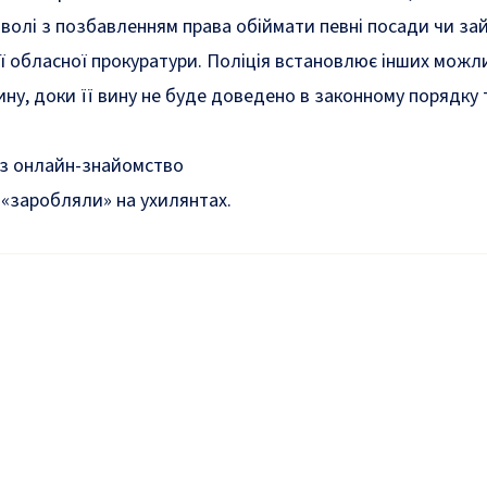
олі з позбавленням права обіймати певні посади чи займ
ї обласної прокуратури. Поліція встановлює інших можли
ну, доки її вину не буде доведено в законному порядку
рез онлайн-знайомство
в «заробляли» на ухилянтах.