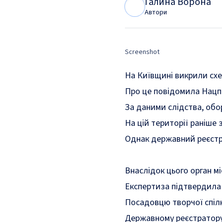
Галина Ворона
Г
В
Автори
Screenshot
На Київщині викрили схем
Про це
повідомила
Нацп
За даними слідства, обо
На цій території раніше
Однак державний реєстр
Внаслідок цього орган 
Експертиза підтвердила 
Посадовцю творчої спілк
Державному реєстратору —