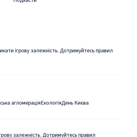
Подкасти
кликати ігрову залежність. Дотримуйтесь правил
ська агломерація
Екологія
День Києва
 ігрову залежність. Дотримуйтесь правил