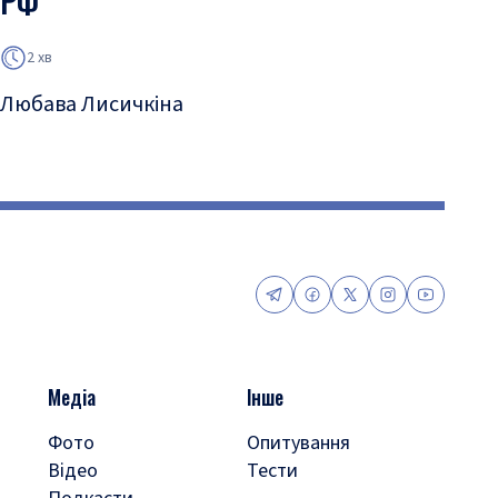
РФ
2 хв
Любава Лисичкіна
Медіа
Інше
Фото
Опитування
Відео
Тести