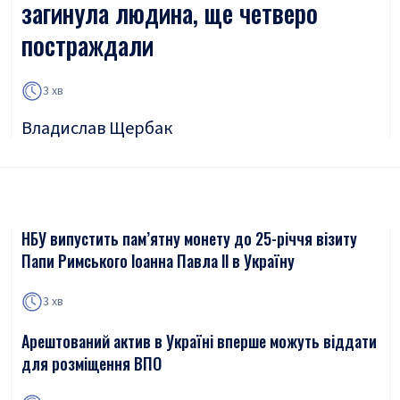
загинула людина, ще четверо
постраждали
3 хв
Владислав Щербак
НБУ випустить пам’ятну монету до 25-річчя візиту
Папи Римського Іоанна Павла ІІ в Україну
3 хв
Арештований актив в Україні вперше можуть віддати
для розміщення ВПО