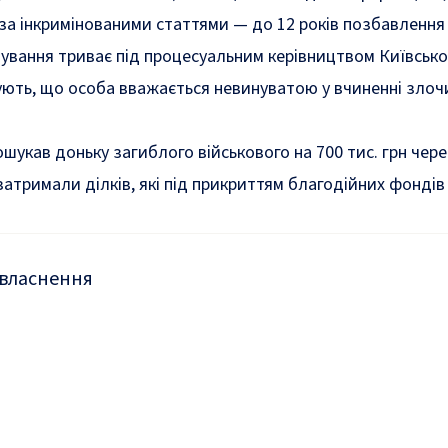
а інкримінованими статтями — до 12 років позбавлення в
ування триває під процесуальним керівництвом Київсько
ть, що особа вважається невинуватою у вчиненні злочи
шукав доньку загиблого військового на 700 тис. грн че
затримали ділків
, які під прикриттям благодійних фонді
власнення