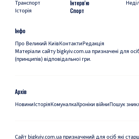
Інтерв'ю
Транспорт
Неді
Спорт
Історія
Інфо
Про Великий Київ
Контакти
Редакція
Матеріали сайту bigkyiv.com.ua призначені для осі
(принципів) відповідальної гри.
Архів
Новини
Історія
Комуналка
Хроніки війни
Пошук зникл
Сайт bigkyiv.com.ua призначений для осіб які стар