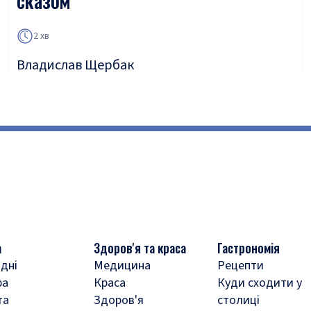
сказом
2 хв
Владислав Щербак
а
Здоров'я та краса
Гастрономія
дні
Медицина
Рецепти
ра
Краса
Куди сходити у
та
Здоров'я
столиці