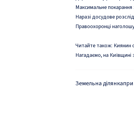
Максимальне покарання з
Наразі досудове розслід
Правоохоронці наголошую
Читайте також:
Киянин о
Нагадаємо, на Київщині
Земельна ділянка
при