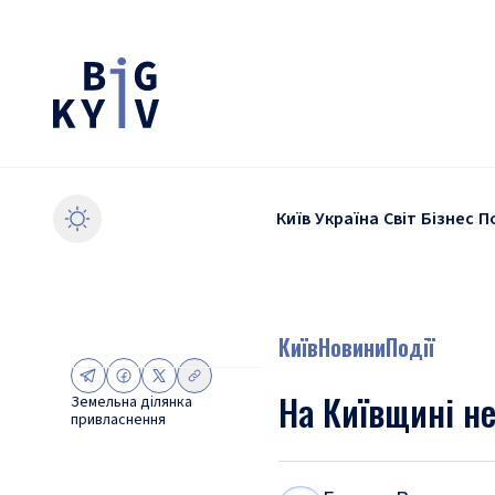
Київ
Україна
Світ
Бізнес
П
Київ
Новини
Події
На Київщині не
Земельна ділянка
привласнення