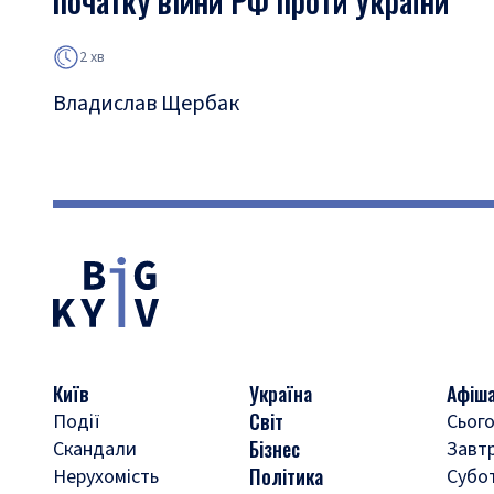
початку війни РФ проти України
2 хв
Владислав Щербак
Київ
Україна
Афіш
Світ
Події
Сього
Бізнес
Скандали
Завт
Політика
Нерухомість
Субо