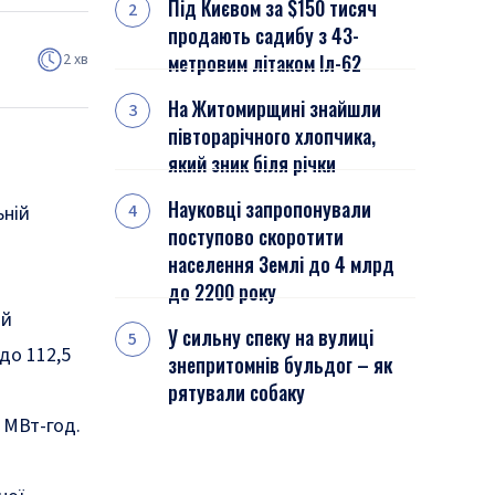
Під Києвом за $150 тисяч
продають садибу з 43-
2 хв
метровим літаком Іл-62
На Житомирщині знайшли
півторарічного хлопчика,
який зник біля річки
Науковці запропонували
ьній
поступово скоротити
населення Землі до 4 млрд
до 2200 року
ій
У сильну спеку на вулиці
до 112,5
знепритомнів бульдог – як
рятували собаку
0 МВт-год.