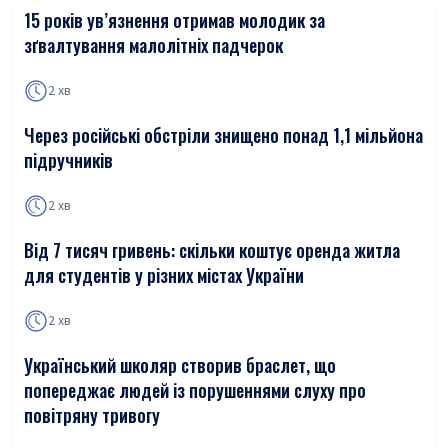
15 років ув’язнення отримав молодик за
зґвалтування малолітніх падчерок
2 хв
Через російські обстріли знищено понад 1,1 мільйона
підручників
2 хв
Від 7 тисяч гривень: скільки коштує оренда житла
для студентів у різних містах України
2 хв
Український школяр створив браслет, що
попереджає людей із порушеннями слуху про
повітряну тривогу