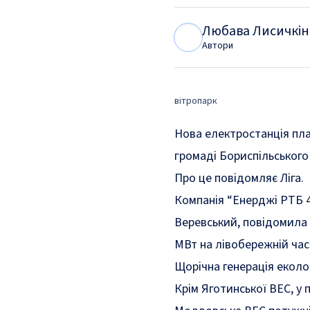
Любава Лисичкін
Л
Л
Автори
вітропарк
Нова електростанція план
громаді Бориспільського
Про це
повідомляє
Ліга.
Компанія “Енерджі РТБ 4
Веревський, повідомила
МВт на лівобережній част
Щорічна генерація еколог
Крім Яготинської ВЕС, у