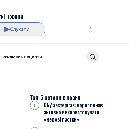
кі новини
Слухати
Ексклюзив
Рецепти
Топ-5 останніх новин
СБУ застерігає: ворог почав
активно використовувати
«медові пастки»