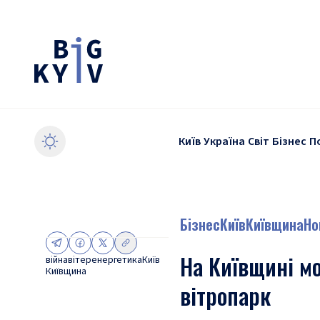
Київ
Україна
Світ
Бізнес
П
Бізнес
Київ
Київщина
Но
На Київщині м
війна
вітер
енергетика
Київ
Київщина
вітропарк