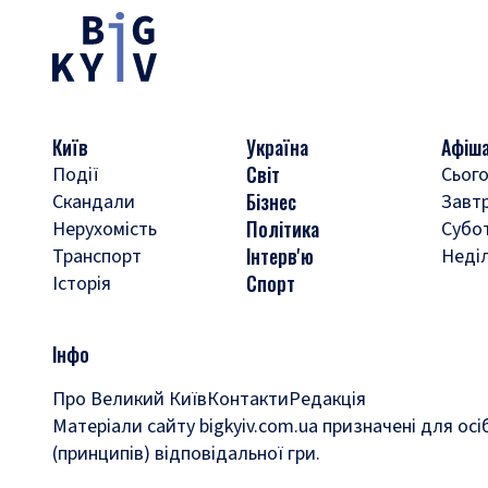
Київ
Україна
Афіш
Світ
Події
Сього
Бізнес
Скандали
Завт
Політика
Нерухомість
Субо
Інтерв'ю
Транспорт
Неді
Спорт
Історія
Інфо
Про Великий Київ
Контакти
Редакція
Матеріали сайту bigkyiv.com.ua призначені для осі
(принципів) відповідальної гри.