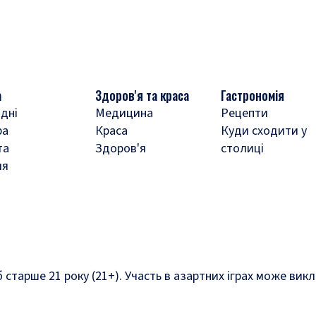
а
Здоров'я та краса
Гастрономія
дні
Медицина
Рецепти
ра
Краса
Куди сходити у
та
Здоров'я
столиці
ля
б старше 21 року (21+). Участь в азартних іграх може ви