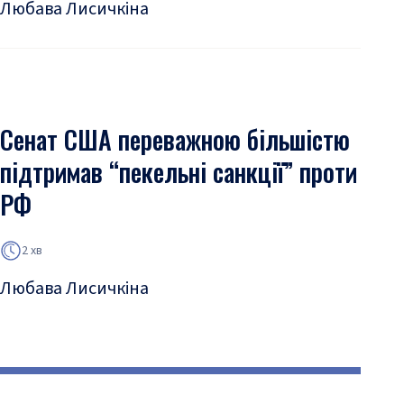
Любава Лисичкіна
Сенат США переважною більшістю
підтримав “пекельні санкції” проти
РФ
2 хв
Любава Лисичкіна