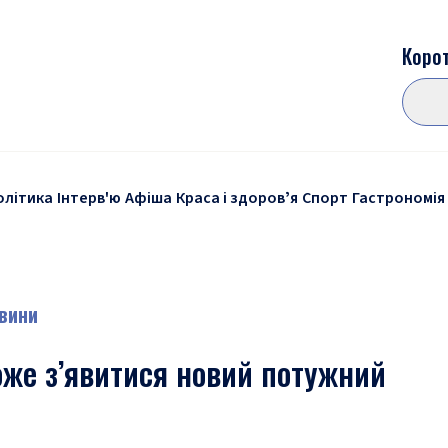
Корот
олітика
Інтерв'ю
Афіша
Краса і здоровʼя
Спорт
Гастрономія
вини
оже з’явитися новий потужний