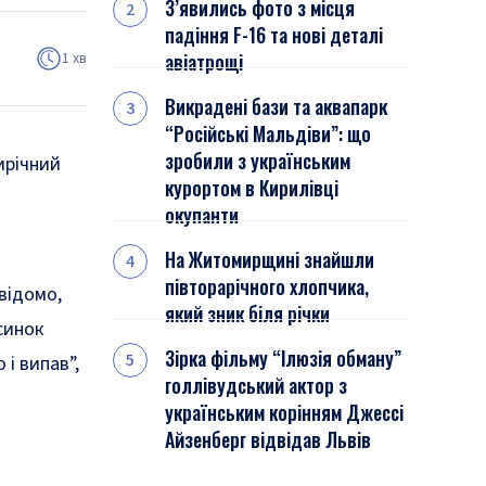
З’явились фото з місця
падіння F-16 та нові деталі
1 хв
авіатрощі
Викрадені бази та аквапарк
“Російські Мальдіви”: що
зробили з українським
рирічний
курортом в Кирилівці
окупанти
На Житомирщині знайшли
півторарічного хлопчика,
 відомо,
який зник біля річки
синок
Зірка фільму “Ілюзія обману”
 і випав”,
голлівудський актор з
українським корінням Джессі
Айзенберг відвідав Львів