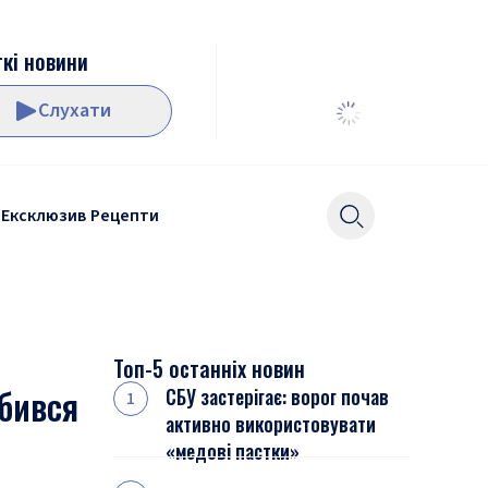
кі новини
Слухати
Ексклюзив
Рецепти
Топ-5 останніх новин
збився
СБУ застерігає: ворог почав
активно використовувати
«медові пастки»