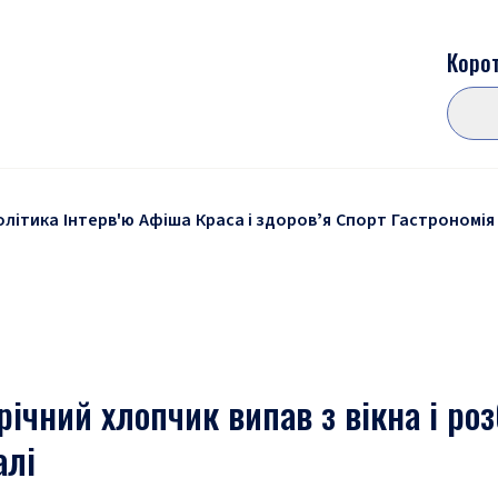
Корот
олітика
Інтерв'ю
Афіша
Краса і здоровʼя
Спорт
Гастрономія
річний хлопчик випав з вікна і ро
алі