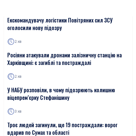
Екскомандувачу логістики Повітряних сил ЗСУ
оголосили нову підозру
2 хв
Росіяни атакували дронами залізничну станцію на
Харківщині: є загиблі та постраждалі
2 хв
У НАБУ розповіли, в чому підозрюють колишню
віцепрем’єрку Стефанішину
3 хв
Троє людей загинули, ще 19 постраждали: ворог
вдарив по Сумах та області