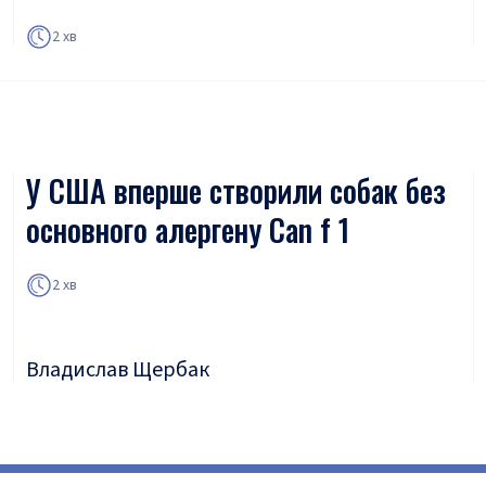
2 хв
У США вперше створили собак без
основного алергену Can f 1
2 хв
Владислав Щербак