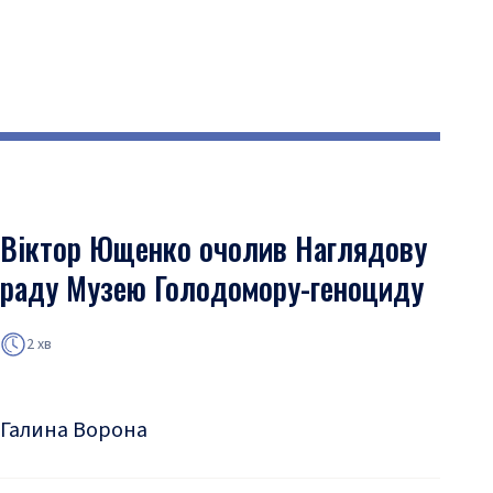
Віктор Ющенко очолив Наглядову
раду Музею Голодомору-геноциду
2 хв
Галина Ворона