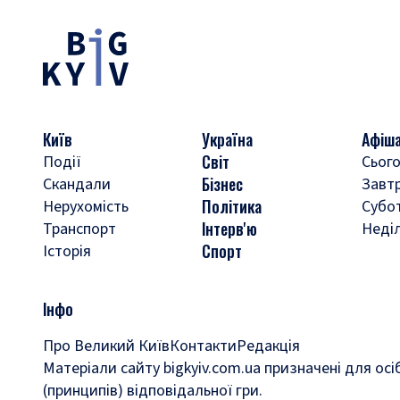
Київ
Україна
Афіш
Світ
Події
Сього
Бізнес
Скандали
Завт
Політика
Нерухомість
Субо
Інтерв'ю
Транспорт
Неді
Спорт
Історія
Інфо
Про Великий Київ
Контакти
Редакція
Матеріали сайту bigkyiv.com.ua призначені для осі
(принципів) відповідальної гри.