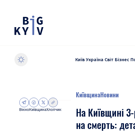
Київ
Україна
Світ
Бізнес
П
Київщина
Новини
На Київщині 3-
Вікно
Київщина
Хлопчик
на смерть: дет