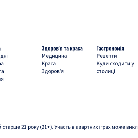
а
Здоров'я та краса
Гастрономія
дні
Медицина
Рецепти
ра
Краса
Куди сходити у
та
Здоров'я
столиці
ля
б старше 21 року (21+). Участь в азартних іграх може ви