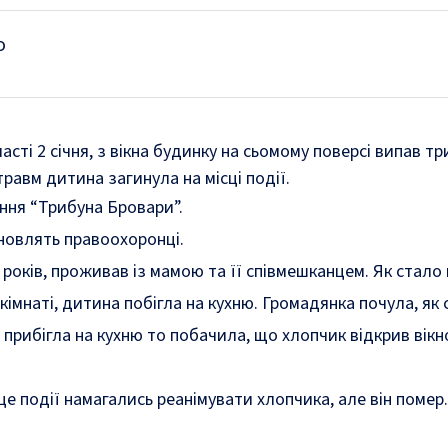
о
асті 2 січня, з вікна будинку на сьомому поверсі випав т
равм дитина загинула на місці події.
ння “Трибуна Бровари”.
новлять правоохоронці.
 років, проживав із мамою та її співмешканцем. Як стало
кімнаті, дитина побігла на кухню. Громадянка почула, як 
 прибігла на кухню то побачила, що хлопчик відкрив вікно
ісце події намагались реанімувати хлопчика, але він помер.