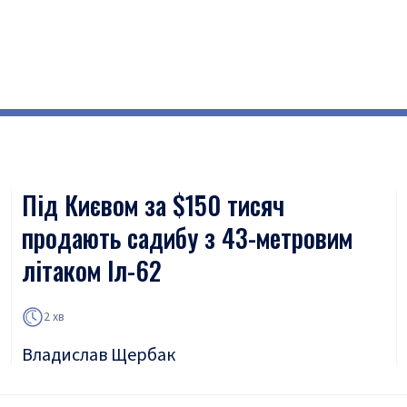
Під Києвом за $150 тисяч
продають садибу з 43-метровим
літаком Іл-62
2 хв
Владислав Щербак