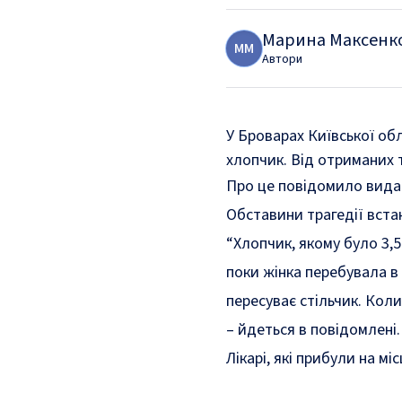
Марина Максенк
М
М
Автори
У Броварах Київської обл
хлопчик. Від отриманих т
Про це повідомило вида
Обставини трагедії вста
“Хлопчик, якому було 3,5
поки жінка перебувала в 
пересуває стільчик. Коли
– йдеться в повідомлені.
Лікарі, які прибули на м