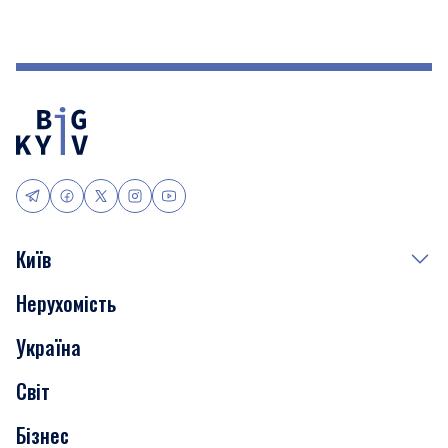
Київ
Нерухомість
Події
Україна
Скандали
Світ
Нерухомість
Бізнес
Транспорт