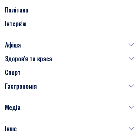
Політика
Інтерв'ю
Афіша
Здоров'я та краса
Сьогодні
Спорт
Завтра
Медицина
Гастрономія
Субота
Краса
Неділя
Здоров'я
Рецепти
Медіа
Куди сходити у столиці
Фото
Інше
Відео