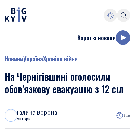
Короткі новини
Новини
Україна
Хроніки війни
На Чернігівщині оголосили
обов’язкову евакуацію з 12 сіл
Галина Ворона
Г
В
2 хв
Автори