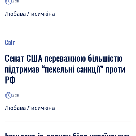
2 хв
Любава Лисичкіна
Світ
Сенат США переважною більшістю
підтримав “пекельні санкції” проти
РФ
2 хв
Любава Лисичкіна