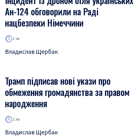
Інцидент із дроном біля українських
Ан-124 обговорили на Раді
нацбезпеки Німеччини
2 хв
Владислав Щербак
Трамп підписав нові укази про
обмеження громадянства за правом
народження
2 хв
Владислав Щербак