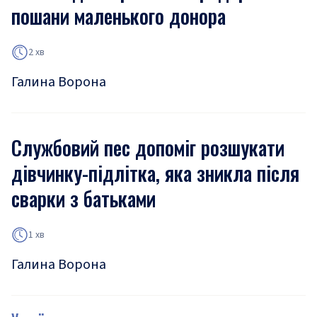
пошани маленького донора
2 хв
Галина Ворона
Службовий пес допоміг розшукати
дівчинку-підлітка, яка зникла після
сварки з батьками
1 хв
Галина Ворона