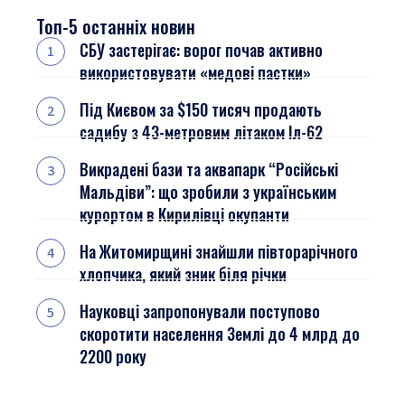
Топ-5 останніх новин
СБУ застерігає: ворог почав активно
використовувати «медові пастки»
Під Києвом за $150 тисяч продають
садибу з 43-метровим літаком Іл-62
Викрадені бази та аквапарк “Російські
Мальдіви”: що зробили з українським
курортом в Кирилівці окупанти
На Житомирщині знайшли півторарічного
хлопчика, який зник біля річки
Науковці запропонували поступово
скоротити населення Землі до 4 млрд до
2200 року