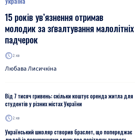
Україна
15 років ув’язнення отримав
молодик за зґвалтування малолітніх
падчерок
2 хв
Любава Лисичкіна
Від 7 тисяч гривень: скільки коштує оренда житла для
студентів у різних містах України
2 хв
Український школяр створив браслет, що попереджає
людей із порушеннями слуху про повітряну тривогу