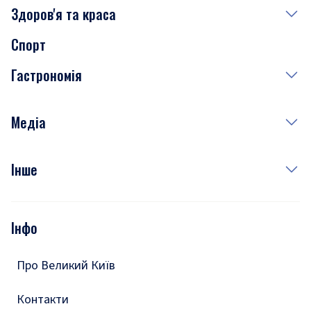
Здоров'я та краса
Сьогодні
Спорт
Завтра
Медицина
Гастрономія
Субота
Краса
Неділя
Здоров'я
Рецепти
Медіа
Куди сходити у столиці
Фото
Інше
Відео
Опитування
Подкасти
Інфо
Тести
Про Великий Київ
Контакти