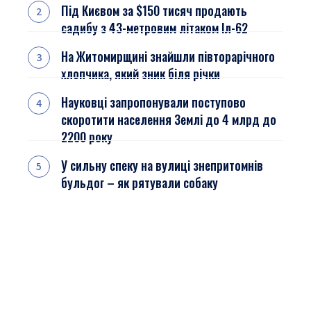
Під Києвом за $150 тисяч продають
садибу з 43-метровим літаком Іл-62
На Житомирщині знайшли півторарічного
хлопчика, який зник біля річки
Науковці запропонували поступово
скоротити населення Землі до 4 млрд до
2200 року
У сильну спеку на вулиці знепритомнів
бульдог – як рятували собаку