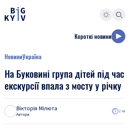
Короткі новини
Новини
Україна
На Буковині група дітей під час
екскурсії впала з мосту у річку
Вікторія Мілюта
В
М
2 хв
Автори