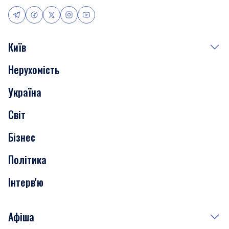
Київ
Нерухомість
Події
Україна
Скандали
Світ
Нерухомість
Бізнес
Транспорт
Політика
Інтерв'ю
Афіша