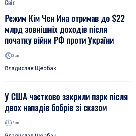
Світ
Режим Кім Чен Ина отримав до $22
млрд зовнішніх доходів після
початку війни РФ проти України
2 хв
Владислав Щербак
У США частково закрили парк після
двох нападів бобрів зі сказом
2 хв
Владислав Щербак