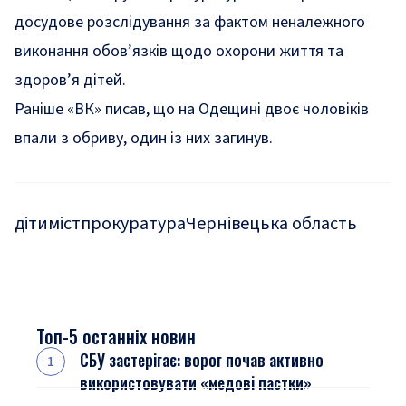
досудове розслідування за фактом неналежного
виконання обов’язків щодо охорони життя та
здоров’я дітей.
Раніше «ВК» писав, що
на Одещині двоє чоловіків
впали з обриву, один із них загинув
.
діти
міст
прокуратура
Чернівецька область
Топ-5 останніх новин
СБУ застерігає: ворог почав активно
використовувати «медові пастки»