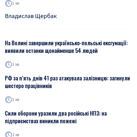
1 хв
Владислав Щербак
На Волині завершили українсько-польські ексгумації:
виявили останки щонайменше 54 людей
1 хв
РФ за п’ять днів 41 раз атакувала залізницю: загинули
шестеро працівників
1 хв
Сили оборони уразили два російські НПЗ: на
підприємствах виникли пожежі
2 хв