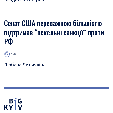
Сенат США переважною більшістю
підтримав “пекельні санкції” проти
РФ
2 хв
Любава Лисичкіна