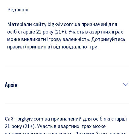
Редакція
Матеріали сайту bigkyiv.com.ua призначені для
осіб старше 21 року (21+). Участь в азартних іграх
може викликати ігрову залежність. Дотримуйтесь
правил (принципів) відповідальної гри.
Архів
Новини
Історія
Сайт bigkyiv.com.ua призначений для осіб які старші
21 року (21+). Участь в азартних іграх може
Комуналка
викликати ігрову залежність. Дотримуйтесь правил