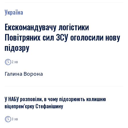
Україна
Екскомандувачу логістики
Повітряних сил ЗСУ оголосили нову
підозру
2 хв
Галина Ворона
У НАБУ розповіли, в чому підозрюють колишню
віцепрем’єрку Стефанішину
3 хв