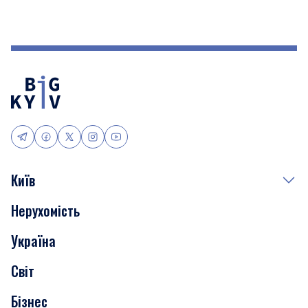
Київ
Нерухомість
Події
Україна
Скандали
Світ
Нерухомість
Бізнес
Транспорт