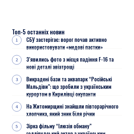
Топ-5 останніх новин
СБУ застерігає: ворог почав активно
використовувати «медові пастки»
З’явились фото з місця падіння F-16 та
нові деталі авіатрощі
Викрадені бази та аквапарк “Російські
Мальдіви”: що зробили з українським
курортом в Кирилівці окупанти
На Житомирщині знайшли півторарічного
хлопчика, який зник біля річки
Зірка фільму “Ілюзія обману”
голлівудський актор з українським