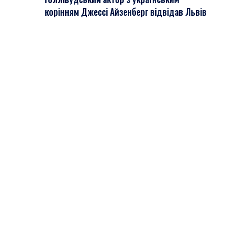
корінням Джессі Айзенберг відвідав Львів