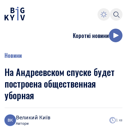
Короткі новини
Новини
На Андреевском спуске будет
построена общественная
уборная
Великий Київ
В
К
1 хв
Автори