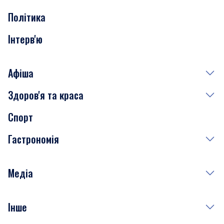
Політика
Інтерв'ю
Афіша
Здоров'я та краса
Сьогодні
Спорт
Завтра
Медицина
Гастрономія
Субота
Краса
Неділя
Здоров'я
Рецепти
Медіа
Куди сходити у столиці
Фото
Інше
Відео