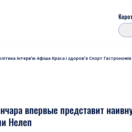
Корот
олітика
Інтерв'ю
Афіша
Краса і здоровʼя
Спорт
Гастрономія
ончара впервые представит наивн
ии Нелеп