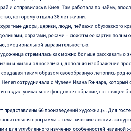
рай и отправилась в Киев. Там работала по найму, впос
ство, которому отдала 36 лет жизни.
ккуратные дворы, церкви, люди, пейзажи обуховского кра
долинами, оврагами, реками – сюжеты ее картин полны 
ью, эмоциональной выразительностью.
художница стремилась как можно больше рассказать о 
изни и жизни односельчан, дополняя изображение про
 создавая таким образом своеобразную летопись родног
 Нелеп сотрудничала с Музеем Ивана Гончара, который 
 и создал уникальное фондовое собрание, состоящее б
ут представлены 66 произведений художницы. Для гост
азовательная программа – тематические лекции-экскурс
ми для углубленного изучения особенностей наивной ж