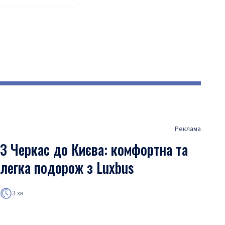
Реклама
З Черкас до Києва: комфортна та
легка подорож з Luxbus
3 хв