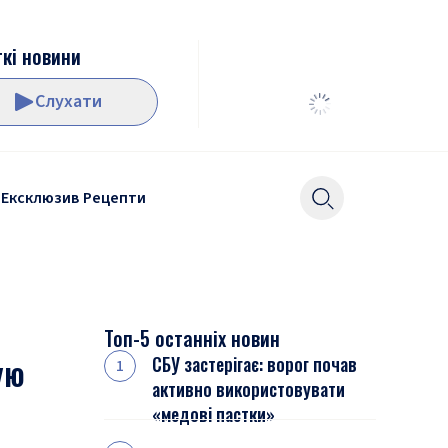
кі новини
Слухати
Ексклюзив
Рецепти
Топ-5 останніх новин
ую
СБУ застерігає: ворог почав
активно використовувати
«медові пастки»