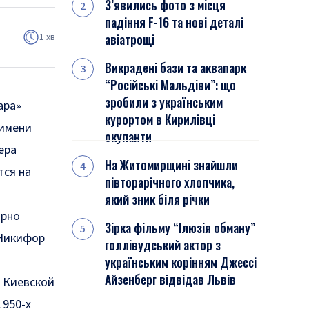
З’явились фото з місця
падіння F-16 та нові деталі
1 хв
авіатрощі
Викрадені бази та аквапарк
“Російські Мальдіви”: що
зробили з українським
ара»
курортом в Кирилівці
 имени
окупанти
ера
На Житомирщині знайшли
тся
на
півторарічного хлопчика,
який зник біля річки
ирно
Зірка фільму “Ілюзія обману”
 Никифор
голлівудський актор з
українським корінням Джессі
Айзенберг відвідав Львів
в Киевской
1950-х