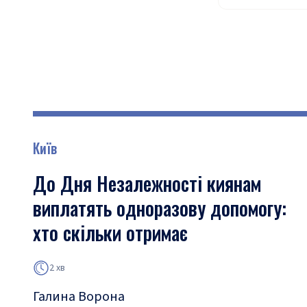
Київ
До Дня Незалежності киянам
виплатять одноразову допомогу:
хто скільки отримає
2 хв
Галина Ворона