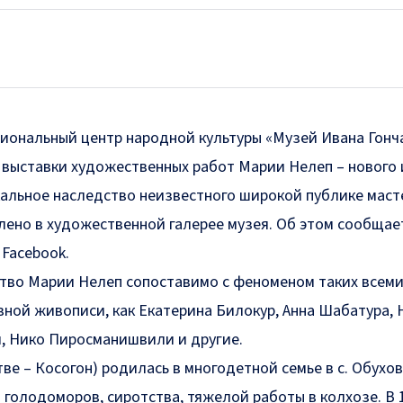
ациональный центр народной культуры «Музей Ивана Гонч
 выставки художественных работ Марии Нелеп – нового
икальное наследство неизвестного широкой публике маст
лено в художественной галерее музея. Об этом
сообщае
 Facebook.
ство Марии Нелеп сопоставимо с феноменом таких всем
вной живописи, как Екатерина Билокур, Анна Шабатура,
ч, Нико Пиросманишвили и другие.
ве – Косогон) родилась в многодетной семье в с. Обухо
голодоморов, сиротства, тяжелой работы в колхозе. В 