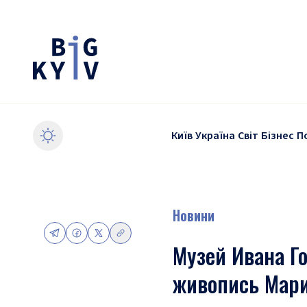
Київ
Україна
Світ
Бізнес
П
Новини
Музей Ивана Г
живопись Мар