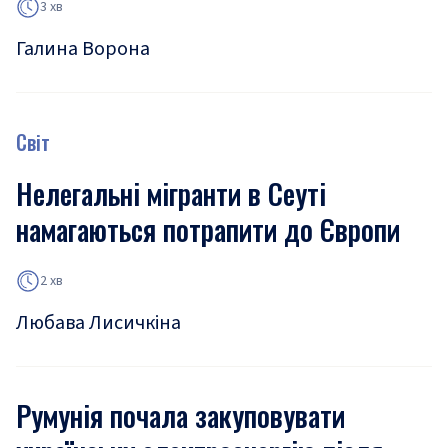
3 хв
Галина Ворона
Світ
Нелегальні мігранти в Сеуті
намагаються потрапити до Європи
2 хв
Любава Лисичкіна
Румунія почала закуповувати