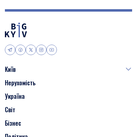
Київ
Нерухомість
Події
Україна
Скандали
Світ
Нерухомість
Бізнес
Транспорт
Політика