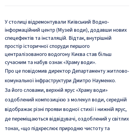
У столиці відремонтували Київський Водно-
інформаційний центр (Музей води), додавши нових
спецефектів та інсталяцій. Відтак, внутрішній
простір історичної споруди першого
централізованого водогону Києва став більш
сучасним та набув ознак «Храму води».
Про це
повідомив
директор Департаменту житлово-
комунальної інфраструктури Дмитро Науменко.
За його словами, верхній ярус «Храму води»
оздоблений композицією з молекул води, середній
відображає різні прояви водної стихії і нижній ярус,
де переміщаються відвідувачі, оздоблений у світлих
тонах, «що підкреслює природню чистоту та