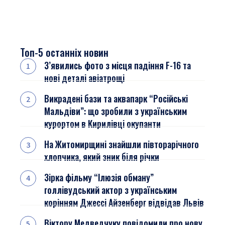
Топ-5 останніх новин
З’явились фото з місця падіння F-16 та
нові деталі авіатрощі
Викрадені бази та аквапарк “Російські
Мальдіви”: що зробили з українським
курортом в Кирилівці окупанти
На Житомирщині знайшли півторарічного
хлопчика, який зник біля річки
Зірка фільму “Ілюзія обману”
голлівудський актор з українським
корінням Джессі Айзенберг відвідав Львів
Віктору Медведчуку повідомили про нову