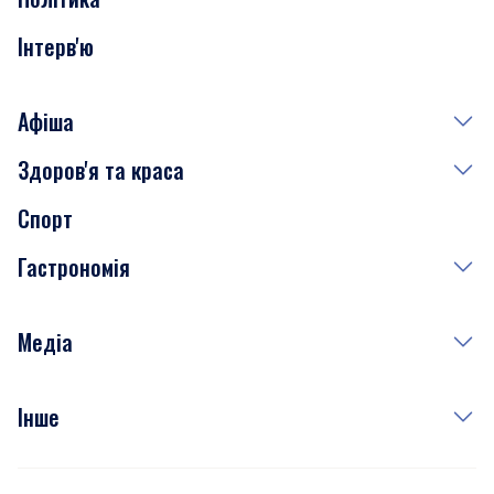
Інтерв'ю
Афіша
Здоров'я та краса
Сьогодні
Спорт
Завтра
Медицина
Гастрономія
Субота
Краса
Неділя
Здоров'я
Рецепти
Медіа
Куди сходити у столиці
Фото
Інше
Відео
Опитування