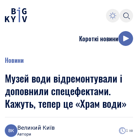
Короткі новини
Новини
Музей води відремонтували і
доповнили спецефектами.
Кажуть, тепер це «Храм води»
Великий Київ
В
К
1 хв
Автори