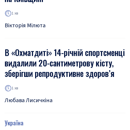
1 хв
Вікторія Мілюта
В «Охматдиті» 14-річній спортсменці
видалили 20-сантиметрову кісту,
зберігши репродуктивне здоров’я
1 хв
Любава Лисичкіна
Україна