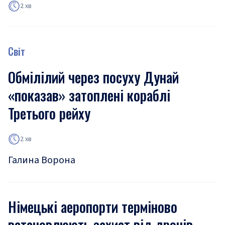
2 хв
Світ
Обмілілий через посуху Дунай
«показав» затоплені кораблі
Третього рейху
2 хв
Галина Ворона
Німецькі аеропорти терміново
встановлюють захист від дронів