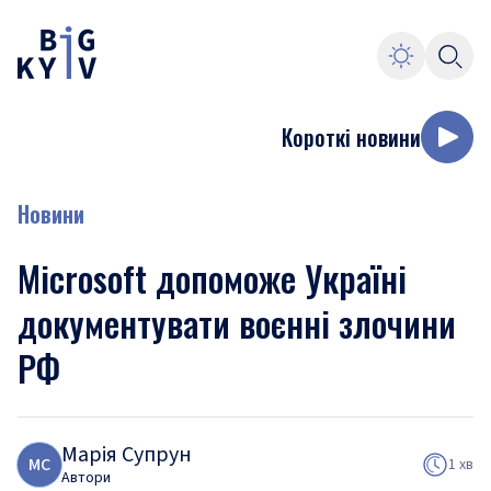
Короткі новини
Новини
Microsoft допоможе Україні
документувати воєнні злочини
РФ
Марія Супрун
М
С
1 хв
Автори