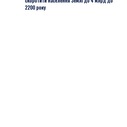
скоротити населення Землі до 4 млрд до
2200 року