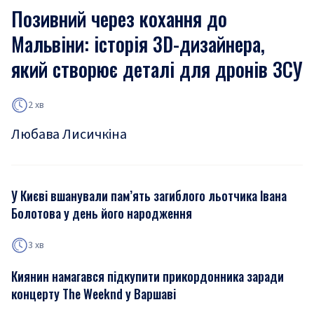
Позивний через кохання до
Мальвіни: історія 3D-дизайнера,
який створює деталі для дронів ЗСУ
2 хв
Любава Лисичкіна
У Києві вшанували пам’ять загиблого льотчика Івана
Болотова у день його народження
3 хв
Киянин намагався підкупити прикордонника заради
концерту The Weeknd у Варшаві