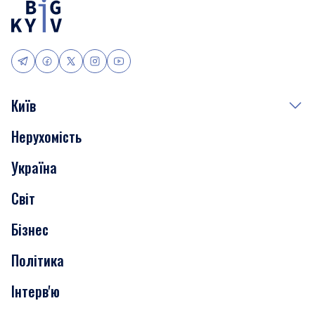
Київ
Нерухомість
Події
Україна
Скандали
Світ
Нерухомість
Бізнес
Транспорт
Політика
Інтерв'ю