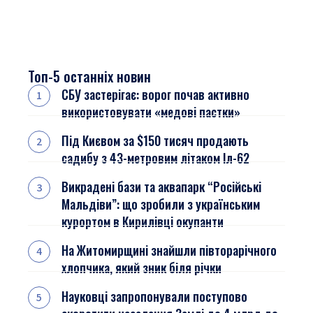
Топ-5 останніх новин
СБУ застерігає: ворог почав активно
використовувати «медові пастки»
Під Києвом за $150 тисяч продають
садибу з 43-метровим літаком Іл-62
Викрадені бази та аквапарк “Російські
Мальдіви”: що зробили з українським
курортом в Кирилівці окупанти
На Житомирщині знайшли півторарічного
хлопчика, який зник біля річки
Науковці запропонували поступово