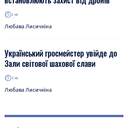
1 хв
Любава Лисичкіна
Український гросмейстер увійде до
Зали світової шахової слави
2 хв
Любава Лисичкіна