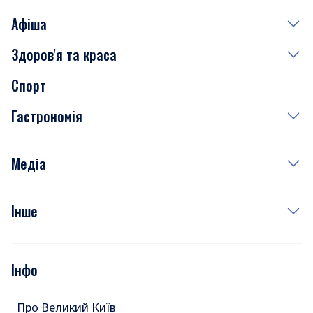
Афіша
Здоров'я та краса
Сьогодні
Спорт
Завтра
Медицина
Гастрономія
Субота
Краса
Неділя
Здоров'я
Рецепти
Медіа
Куди сходити у столиці
Фото
Інше
Відео
Опитування
Подкасти
Інфо
Тести
Про Великий Київ