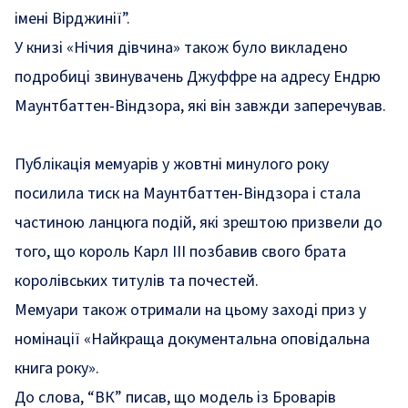
імені Вірджинії”.
У книзі «Нічия дівчина» також було викладено
подробиці звинувачень Джуффре на адресу Ендрю
Маунтбаттен-Віндзора, які він завжди заперечував.
Публікація мемуарів у жовтні минулого року
посилила тиск на Маунтбаттен-Віндзора і стала
частиною ланцюга подій, які зрештою призвели до
того, що король Карл III позбавив свого брата
королівських титулів та почестей.
Мемуари також отримали на цьому заході приз у
номінації «Найкраща документальна оповідальна
книга року».
До слова, “ВК” писав, що
модель із Броварів