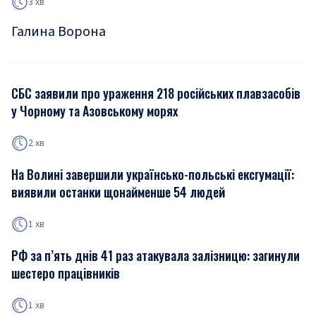
3 хв
Галина Ворона
СБС заявили про ураження 218 російських плавзасобів
у Чорному та Азовському морях
2 хв
На Волині завершили українсько-польські ексгумації:
виявили останки щонайменше 54 людей
1 хв
РФ за п’ять днів 41 раз атакувала залізницю: загинули
шестеро працівників
1 хв