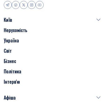
Київ
Нерухомість
Події
Україна
Скандали
Світ
Нерухомість
Бізнес
Транспорт
Політика
Інтерв'ю
Афіша