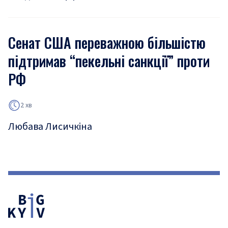
Сенат США переважною більшістю
підтримав “пекельні санкції” проти
РФ
2 хв
Любава Лисичкіна