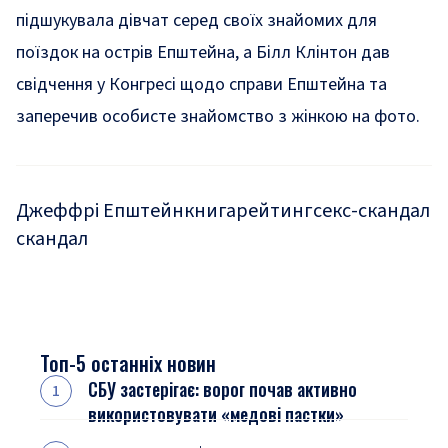
підшукувала дівчат серед своїх знайомих для
поїздок на острів Епштейна
, а
Білл Клінтон дав
свідчення у Конгресі щодо справи Епштейна та
заперечив особисте знайомство з жінкою на фото
.
Джеффрі Епштейн
книга
рейтинг
секс-скандал
скандал
Топ-5 останніх новин
СБУ застерігає: ворог почав активно
використовувати «медові пастки»