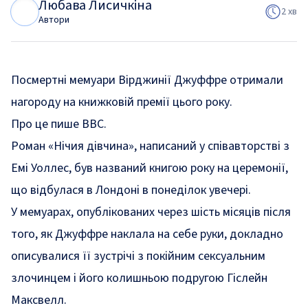
Любава Лисичкіна
Л
Л
2 хв
Автори
Посмертні мемуари Вірджинії Джуффре отримали
нагороду на книжковій премії цього року.
Про це п
ише
ВВС.
Роман «Нічия дівчина», написаний у співавторстві з
Емі Уоллес, був названий книгою року на церемонії,
що відбулася в Лондоні в понеділок увечері.
У мемуарах, опублікованих через шість місяців після
того, як Джуффре наклала на себе руки, докладно
описувалися її зустрічі з покійним сексуальним
злочинцем і його колишньою подругою Гіслейн
Максвелл.