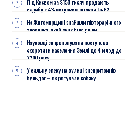
Під Києвом за $150 тисяч продають
садибу з 43-метровим літаком Іл-62
На Житомирщині знайшли півторарічного
хлопчика, який зник біля річки
Науковці запропонували поступово
скоротити населення Землі до 4 млрд до
2200 року
У сильну спеку на вулиці знепритомнів
бульдог – як рятували собаку