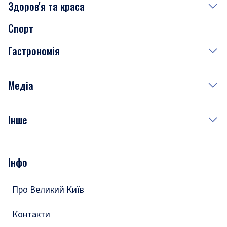
Здоров'я та краса
Сьогодні
Спорт
Завтра
Медицина
Гастрономія
Субота
Краса
Неділя
Здоров'я
Рецепти
Медіа
Куди сходити у столиці
Фото
Інше
Відео
Опитування
Подкасти
Інфо
Тести
Про Великий Київ
Контакти