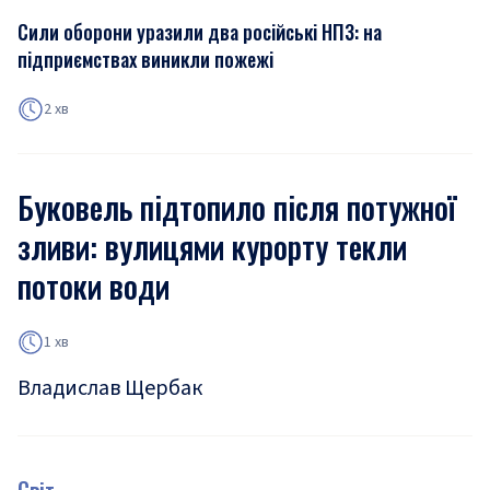
Сили оборони уразили два російські НПЗ: на
підприємствах виникли пожежі
2 хв
Буковель підтопило після потужної
зливи: вулицями курорту текли
потоки води
1 хв
Владислав Щербак