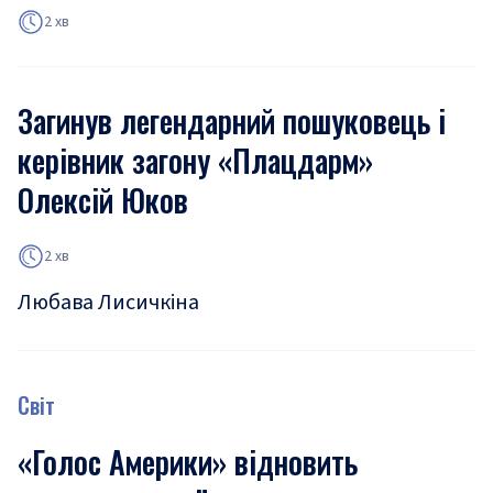
2 хв
Загинув легендарний пошуковець і
керівник загону «Плацдарм»
Олексій Юков
2 хв
Любава Лисичкіна
Світ
«Голос Америки» відновить