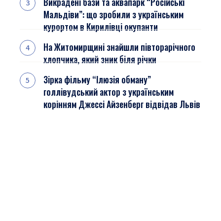
Викрадені бази та аквапарк “Російські
Мальдіви”: що зробили з українським
курортом в Кирилівці окупанти
На Житомирщині знайшли півторарічного
хлопчика, який зник біля річки
Зірка фільму “Ілюзія обману”
голлівудський актор з українським
корінням Джессі Айзенберг відвідав Львів