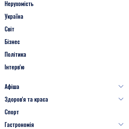
Нерухомість
Події
Україна
Скандали
Світ
Нерухомість
Бізнес
Транспорт
Політика
Інтерв'ю
Афіша
Здоров'я та краса
Сьогодні
Спорт
Завтра
Медицина
Гастрономія
Субота
Краса