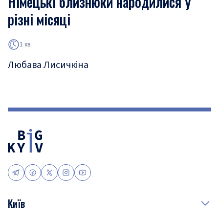
Німецькі близнюки народилися у
різні місяці
1 хв
Любава Лисичкіна
Київ