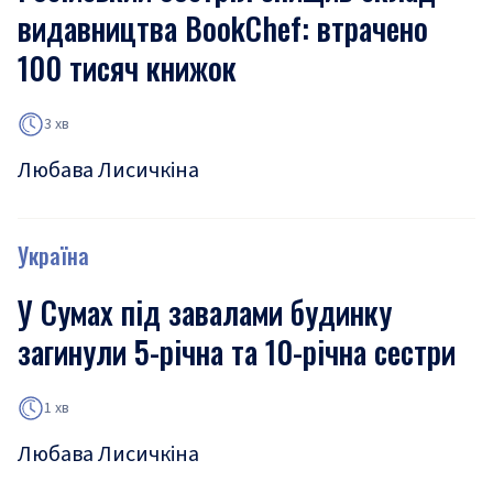
видавництва BookChef: втрачено
100 тисяч книжок
3 хв
Любава Лисичкіна
Україна
У Сумах під завалами будинку
загинули 5-річна та 10-річна сестри
1 хв
Любава Лисичкіна