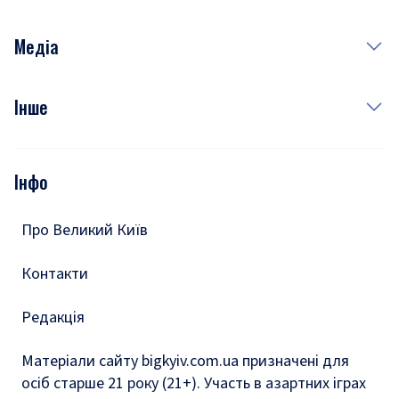
Неділя
Здоров'я
Рецепти
Медіа
Куди сходити у столиці
Фото
Інше
Відео
Опитування
Подкасти
Інфо
Тести
Про Великий Київ
Контакти
Редакція
Матеріали сайту bigkyiv.com.ua призначені для
осіб старше 21 року (21+). Участь в азартних іграх