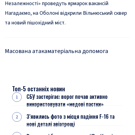
Незалежності» проведуть ярмарок вакансій
Нагадаємо, на Оболоні
відкрили
Вільнюський сквер
та новий пішохідний міст.
Масована атака
матеріальна допомога
Топ-5 останніх новин
СБУ застерігає: ворог почав активно
використовувати «медові пастки»
З’явились фото з місця падіння F-16 та
нові деталі авіатрощі