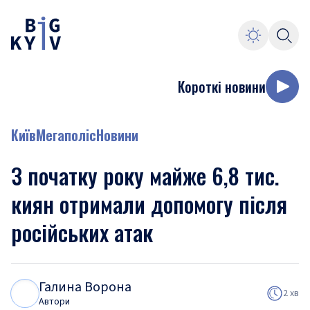
Короткі новини
Київ
Мегаполіс
Новини
З початку року майже 6,8 тис.
киян отримали допомогу після
російських атак
Галина Ворона
Г
В
2 хв
Автори