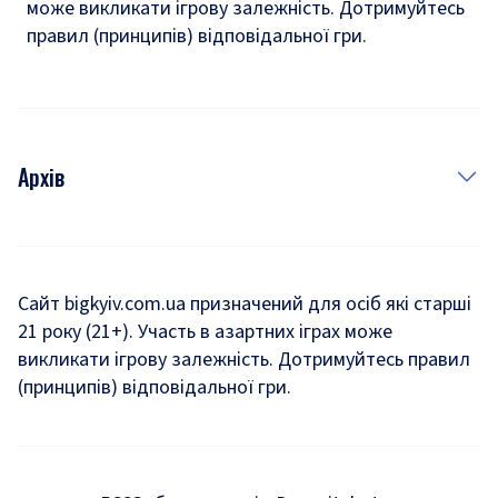
може викликати ігрову залежність. Дотримуйтесь
правил (принципів) відповідальної гри.
Архів
Новини
Історія
Сайт bigkyiv.com.ua призначений для осіб які старші
21 року (21+). Участь в азартних іграх може
Комуналка
викликати ігрову залежність. Дотримуйтесь правил
Хроніки війни
(принципів) відповідальної гри.
Пошук зниклих людей під час війни
Дозвілля