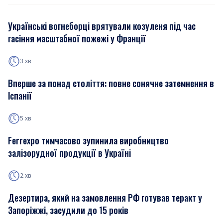
Українські вогнеборці врятували козуленя під час
гасіння масштабної пожежі у Франції
3 хв
Вперше за понад століття: повне сонячне затемнення в
Іспанії
5 хв
Ferrexpo тимчасово зупинила виробництво
залізорудної продукції в Україні
2 хв
Дезертира, який на замовлення РФ готував теракт у
Запоріжжі, засудили до 15 років