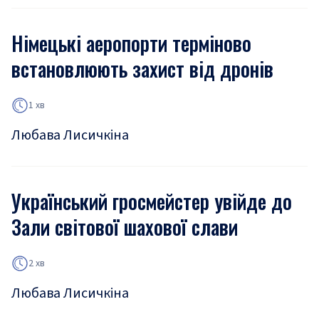
Німецькі аеропорти терміново
встановлюють захист від дронів
1 хв
Любава Лисичкіна
Український гросмейстер увійде до
Зали світової шахової слави
2 хв
Любава Лисичкіна