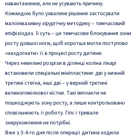
навантаження, але не усувають причину.
Командою було ухвалене рішення застосувати
малоінвазивну хірургічну методику – тимчасовий
епіфізіодез. Її суть – це тимчасове блокування зони
росту довшої ноги, щоб коротша могла поступово
«наздогнати» її в процесі росту дитини.
Через невеликі розрізи в ділянці коліна лікарі
встановили спеціальні мініпластини: дві у нижній
третині стегна, інші дві – у верхній третині
великогомілкової кістки. Такі імпланти не
пошкоджують зону росту, а лише контрольовано
сповільнюють її роботу. Гіпс і тривале
знерухомлення не потрібні.
Вже з 3-4-го дня після операції дитина ходила