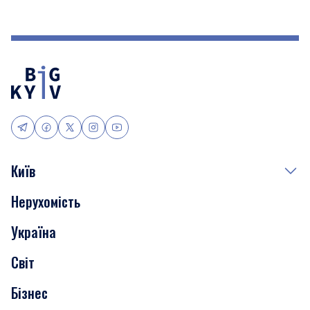
Київ
Нерухомість
Події
Україна
Скандали
Світ
Нерухомість
Бізнес
Транспорт