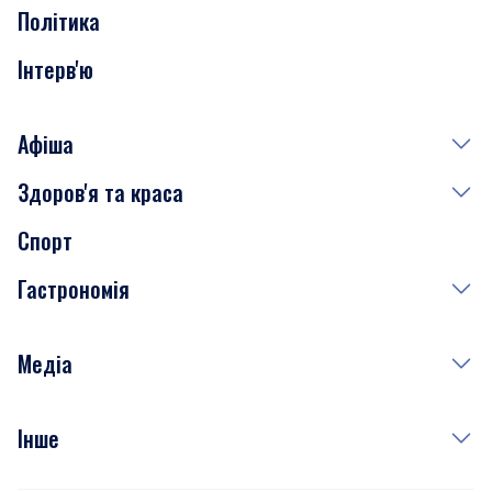
Політика
Інтерв'ю
Афіша
Здоров'я та краса
Сьогодні
Спорт
Завтра
Медицина
Гастрономія
Субота
Краса
Неділя
Здоров'я
Рецепти
Медіа
Куди сходити у столиці
Фото
Інше
Відео