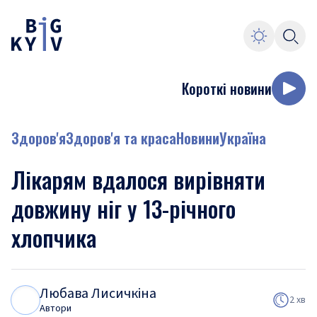
Короткі новини
Здоров'я
Здоров'я та краса
Новини
Україна
Лікарям вдалося вирівняти
довжину ніг у 13-річного
хлопчика
Любава Лисичкіна
Л
Л
2 хв
Автори