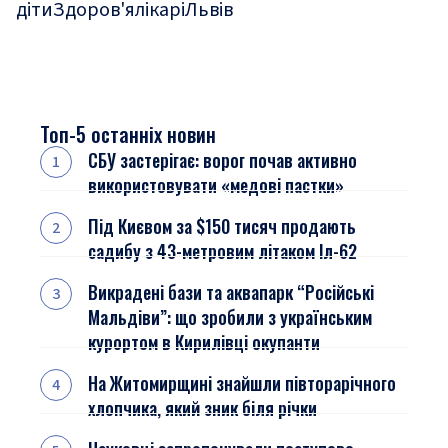
діти
Здоров'я
лікарі
Львів
Топ-5 останніх новин
СБУ застерігає: ворог почав активно
використовувати «медові пастки»
Під Києвом за $150 тисяч продають
садибу з 43-метровим літаком Іл-62
Викрадені бази та аквапарк “Російські
Мальдіви”: що зробили з українським
курортом в Кирилівці окупанти
На Житомирщині знайшли півторарічного
хлопчика, який зник біля річки