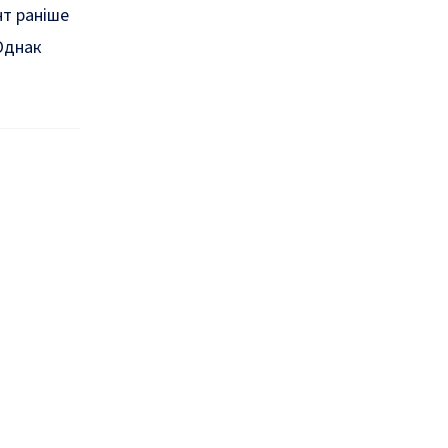
нт раніше
 Однак