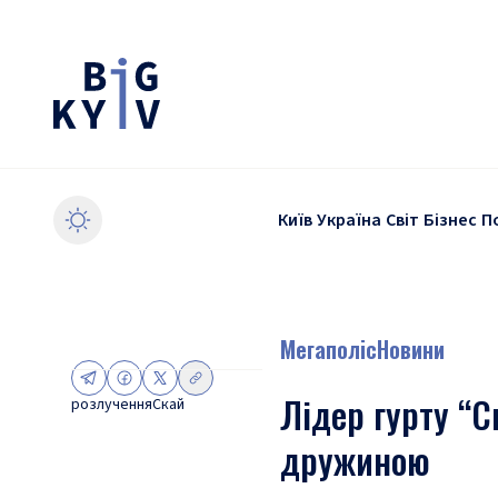
Київ
Україна
Світ
Бізнес
П
Мегаполіс
Новини
Лідер гурту “С
розлучення
Скай
дружиною