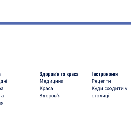
а
Здоров'я та краса
Гастрономія
дні
Медицина
Рецепти
ра
Краса
Куди сходити у
та
Здоров'я
столиці
ля