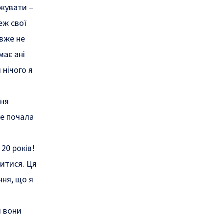
вжувати –
еж свої
 вже не
має ані
 нічого я
шня
ше почала
20 років!
итися. Ця
ння, що я
м вони