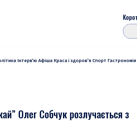
Корот
олітика
Інтерв'ю
Афіша
Краса і здоровʼя
Спорт
Гастрономія
кай” Олег Собчук розлучається з