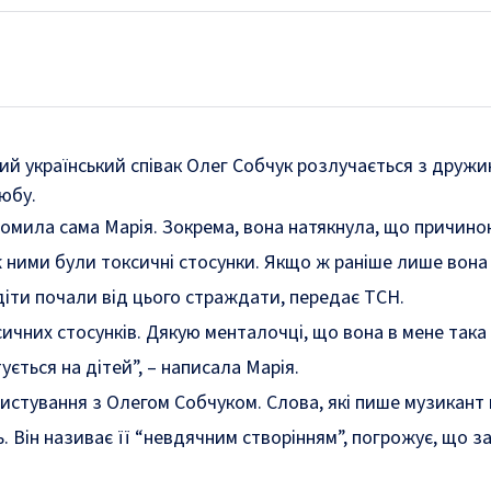
омий український співак Олег Собчук розлучається з друж
любу.
домила сама Марія. Зокрема, вона натякнула, що причино
ж ними були токсичні стосунки. Якщо ж раніше лише вона
 діти почали від цього страждати, передає
ТСН
.
сичних стосунків. Дякую менталочці, що вона в мене така
ується на дітей”, – написала Марія.
истування з Олегом Собчуком. Слова, які пише музикант
. Він називає її “невдячним створінням”, погрожує, що з