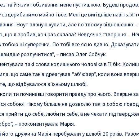
рез твій язик і обзивання мене пустишкою. Будеш продо
оздерибанимо майно і все. Мені це вигідніше навіть. Я т
ування. Ноут планую купити, але по твоєму відношенню –
о, що я зробив, хоч раз склала? Невдячне створіння…Не
з тобою ці суперечки. По тобі все ясно давно. Доказувати
 швидше розлучитися”, – писав Олег Собчук.
ентувала такі слова колишнього чоловіка в її бік. Коли
ла, що саме так відреагував “аб’юзер”, коли вона впер
те, що відбувалося в їхньому шлюбі.
 коли ти починаєш говорити правду про нього. Вперше за 
ся собою! Нікому більше не дозволю так із собою повод
ся прийти до себе, любити себе, а не чекати підтвердже
обро”, – прокоментувала Марія.
і його дружина Марія перебували у шлюбі 20 років. Разо