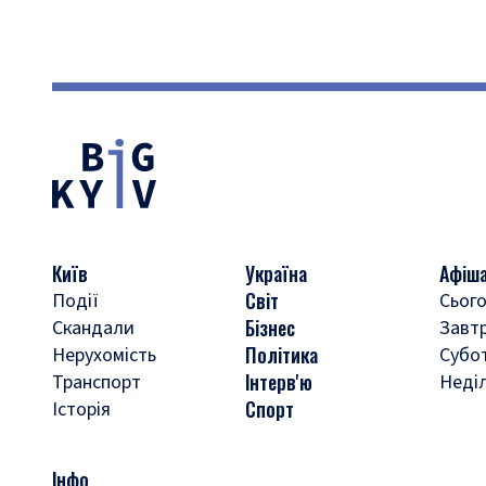
Київ
Україна
Афіш
Світ
Події
Сього
Бізнес
Скандали
Завт
Політика
Нерухомість
Субо
Інтерв'ю
Транспорт
Неді
Спорт
Історія
Інфо