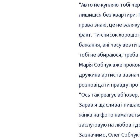
“Авто не купляю тобі че
лишишся без квартири. Р
права знаю, це не заляк
факт. Ти список хорошог
бажання, ані часу везти 
тобі не збираюся, треба
Марія Собчук вже проком
дружина артиста зазначи
розповідати правду про 
“Ось так реагує аб’юзер,
Зараз я щаслива і пишаю
жінка на фото намагаєть
заслуговую на любов і д
Зазначимо, Олег Собчук 