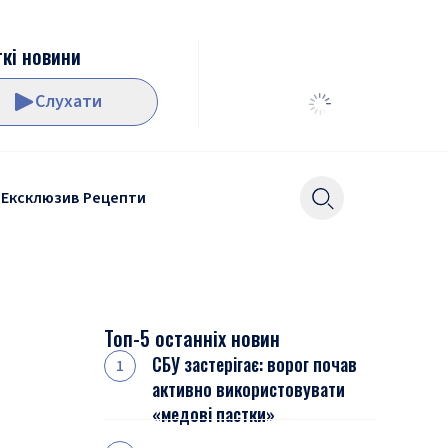
кі новини
Слухати
Ексклюзив
Рецепти
Топ-5 останніх новин
СБУ застерігає: ворог почав
активно використовувати
«медові пастки»