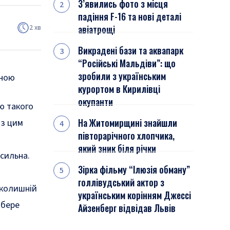
З’явились фото з місця
падіння F-16 та нові деталі
2 хв
авіатрощі
Викрадені бази та аквапарк
“Російські Мальдіви”: що
зробили з українським
иною
курортом в Кирилівці
окупанти
ю такого
На Житомирщині знайшли
 з цим
півторарічного хлопчика,
який зник біля річки
 сильна.
Зірка фільму “Ілюзія обману”
голлівудський актор з
 колишній
українським корінням Джессі
абере
Айзенберг відвідав Львів