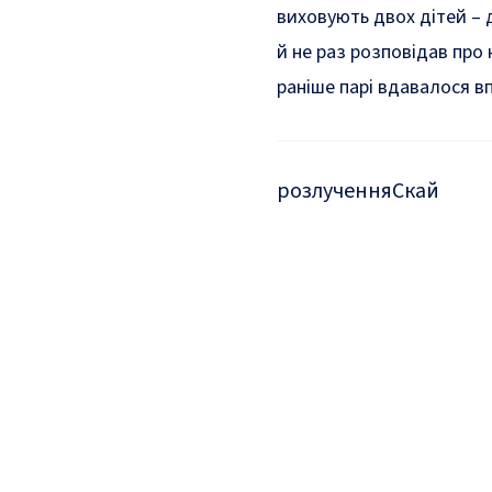
виховують двох дітей – д
й не раз розповідав про 
раніше парі вдавалося в
розлучення
Скай