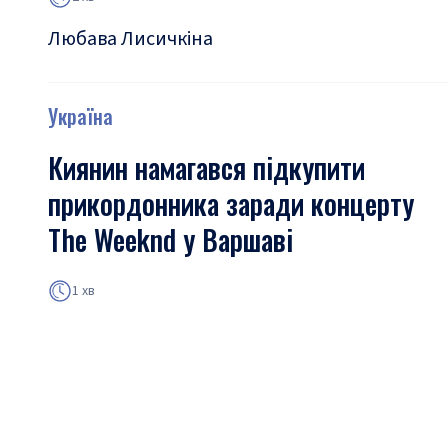
Любава Лисичкіна
Україна
Киянин намагався підкупити
прикордонника заради концерту
The Weeknd у Варшаві
1 хв