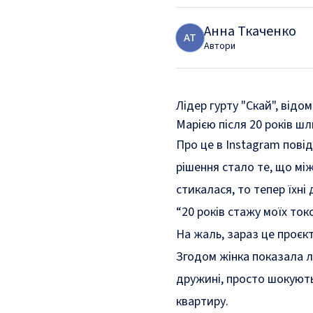
Анна Ткаченко
А
Т
Автори
Лідер гурту "Скай", від
Марією після 20 років ш
Про це в Instagram пові
рішення стало те, що мі
стикалася, то тепер їхні
“20 років стажу моїх ток
На жаль, зараз це проєкт
Згодом жінка показала л
дружині, просто шокують
квартиру.