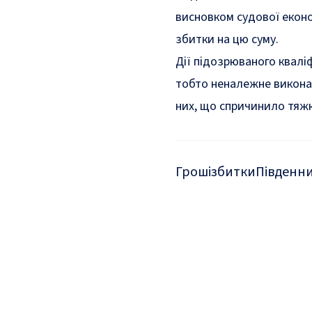
висновком судової екон
збитки на цю суму.
Дії підозрюваного кваліф
тобто неналежне виконан
них, що спричинило тяж
Гроші
збитки
Південни