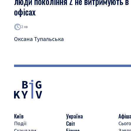
люди покоління Z не витримують в
офісах
2 хв
Оксана Тупальська
Київ
Україна
Афіш
Світ
Події
Сього
Бізнес
Скандали
Завт