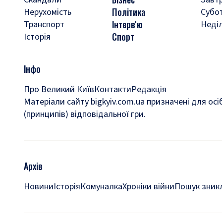
Політика
Нерухомість
Субо
Інтерв'ю
Транспорт
Неді
Спорт
Історія
Інфо
Про Великий Київ
Контакти
Редакція
Матеріали сайту bigkyiv.com.ua призначені для осі
(принципів) відповідальної гри.
Архів
Новини
Історія
Комуналка
Хроніки війни
Пошук зникл