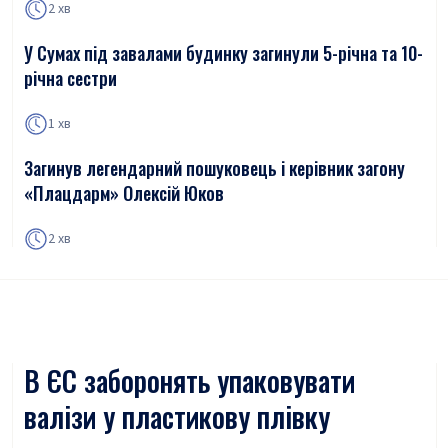
2 хв
У Сумах під завалами будинку загинули 5-річна та 10-
річна сестри
1 хв
Загинув легендарний пошуковець і керівник загону
«Плацдарм» Олексій Юков
2 хв
В ЄС заборонять упаковувати
валізи у пластикову плівку