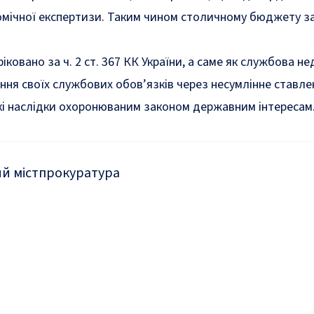
омічної експертизи. Таким чином столичному бюджету з
іковано за ч. 2 ст. 367 КК України, а саме як службова не
ня своїх службових обов’язків через несумлінне ставле
кі наслідки охоронюваним законом державним інтересам
й міст
прокуратура