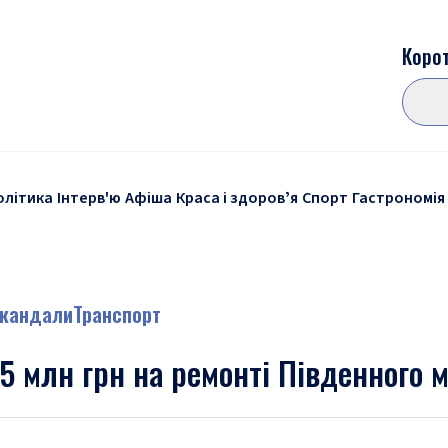
Корот
олітика
Інтерв'ю
Афіша
Краса і здоровʼя
Спорт
Гастрономія
кандали
Транспорт
,5 млн грн на ремонті Південного 