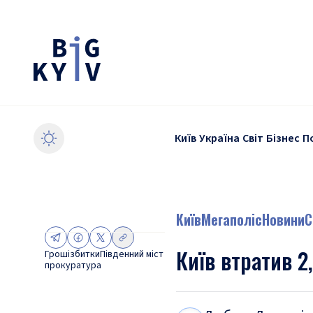
Київ
Україна
Світ
Бізнес
П
Київ
Мегаполіс
Новини
С
Київ втратив 2
Гроші
збитки
Південний міст
прокуратура