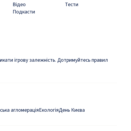
Відео
Тести
Подкасти
кликати ігрову залежність. Дотримуйтесь правил
ська агломерація
Екологія
День Києва