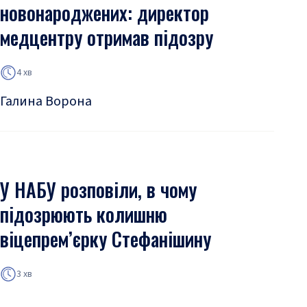
новонароджених: директор
медцентру отримав підозру
4 хв
Галина Ворона
У НАБУ розповіли, в чому
підозрюють колишню
віцепрем’єрку Стефанішину
3 хв