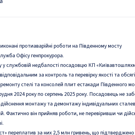
а
иконані протиаварійні роботи на Південному мосту
лужба Офісу генпрокурора.
у у службовій недбалості посадовцю КП «Київавтошляхм
відповідальним за контроль та перевірку якості та обсяг
 ремонту стелі та консолей плит естакади Південного мо
удня 2024 року по серпень 2025 року. Посадовець не за
 здійснення монтажу та демонтажу індивідуальних стале
й. Фактично він прийняв роботи, не перевіривши чи дійс
і.
т» переплатив за них 2,5 млн гривень, що підтверджено