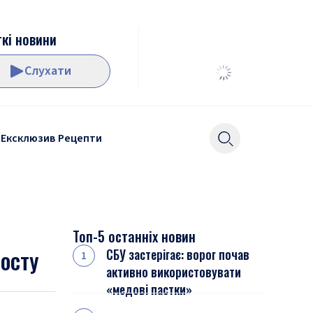
кі новини
Слухати
Ексклюзив
Рецепти
Топ-5 останніх новин
мосту
СБУ застерігає: ворог почав
активно використовувати
«медові пастки»