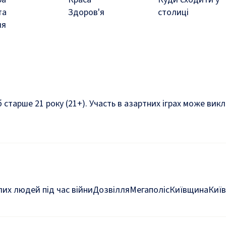
та
Здоров'я
столиці
ля
б старше 21 року (21+). Участь в азартних іграх може ви
их людей під час війни
Дозвілля
Мегаполіс
Київщина
Київ