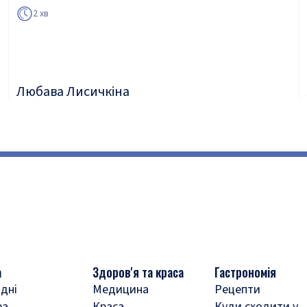
2 хв
Любава Лисичкіна
а
Здоров'я та краса
Гастрономія
дні
Медицина
Рецепти
ра
Краса
Куди сходити у