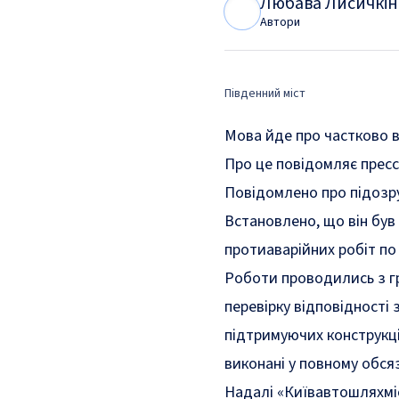
Любава Лисичкін
Л
Л
Автори
Південний міст
Мова йде про частково в
Про це
повідомляє
пресс
Повідомлено про підозр
Встановлено, що він був 
протиаварійних робіт по
Роботи проводились з гр
перевірку відповідності
підтримуючих конструкці
виконані у повному обсяз
Надалі «Київавтошляхміс