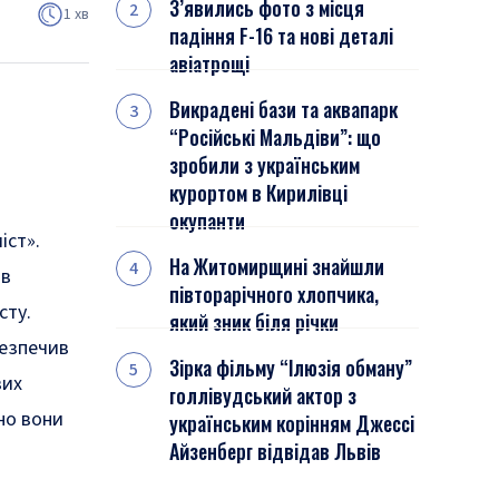
З’явились фото з місця
1 хв
падіння F-16 та нові деталі
авіатрощі
Викрадені бази та аквапарк
“Російські Мальдіви”: що
зробили з українським
курортом в Кирилівці
окупанти
іст».
На Житомирщині знайшли
ів
півторарічного хлопчика,
сту.
який зник біля річки
безпечив
Зірка фільму “Ілюзія обману”
вих
голлівудський актор з
но вони
українським корінням Джессі
Айзенберг відвідав Львів