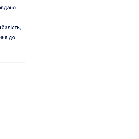
авдано
дбалість,
ння до
.