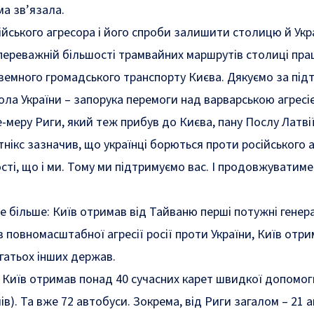
ма зв’язала.
ійського агресора і його спроби залишити столицю й Украї
 переважній більшості трамвайних маршрутів столиці пр
земного громадського транспорту Києва. Дякуємо за пі
кола України – запорука перемоги над варварською агресі
це-меру Риги, який теж прибув до Києва, пану Послу Латвії
нiкс зазначив, що українці борються проти російського аг
сті, що і ми. Тому ми підтримуємо вас. І продовжуватиме
е більше: Київ отримав від Тайваню перші потужні гене
 повномасштабної агресії росії проти України, Київ отриму
агатьох інших держав.
у Київ отримав понад 40 сучасних карет швидкої допомоги,
ів). Та вже 72 автобуси. Зокрема, від Риги загалом – 21 