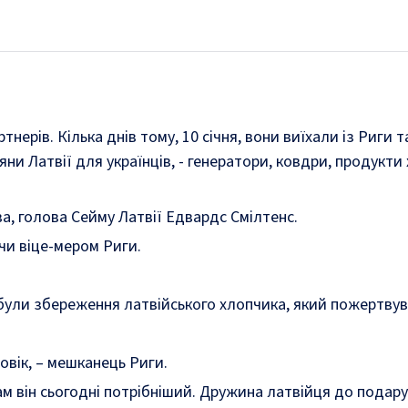
нерів. Кілька днів тому, 10 січня, вони виїхали із Риги т
ни Латвії для українців, - генератори, ковдри, продукти
а, голова Сейму Латвії Едвардс Смілтенс.
учи віце-мером Риги.
 були збереження латвійського хлопчика, який пожертвув
овік, – мешканець Риги.
ам він сьогодні потрібніший. Дружина латвійця до подар