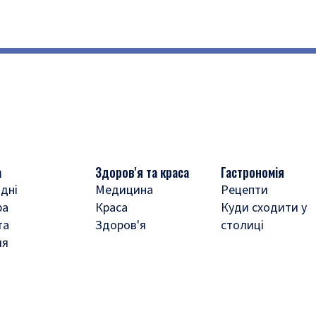
а
Здоров'я та краса
Гастрономія
дні
Медицина
Рецепти
ра
Краса
Куди сходити у
та
Здоров'я
столиці
ля