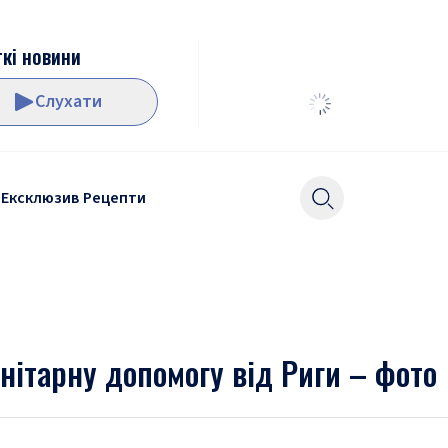
кі новини
Слухати
Ексклюзив
Рецепти
анітарну допомогу від Риги – фото