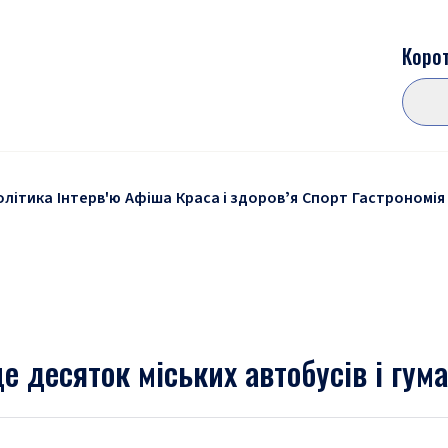
Корот
олітика
Інтерв'ю
Афіша
Краса і здоровʼя
Спорт
Гастрономія
е десяток міських автобусів і гум