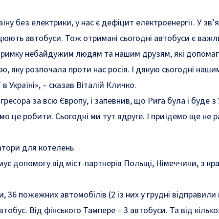
ну без електрики, у нас є дефіцит електроенергії. У зв’я
ацюють автобуси. Тож отримані сьогодні автобуси є важл
дтримку небайдужим людям та нашим друзям, які допома
єю, яку розпочала проти нас росія. І дякую сьогодні наши
 в Україні
», – сказав Віталій Кличко.
ресора за всю Європу, і запевнив, що Рига була і буде з
мо це робити. Сьогодні ми тут вдруге. І приїдемо ще не 
ратори для котелень
є допомогу від міст-партнерів Польщі, Німеччини, з країн
 36 пожежних автомобілів (2 із них у грудні відправили в
автобус. Від фінського
Тампере
– 3 автобуси. Та від кілько