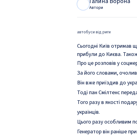
Галина Ворона
Г
В
Автори
автобуси від риги
Сьогодні Київ отримав ще
прибули до Києва. Також 
Про це
розповів
у соцмер
За його словами, очолив
Він вже приїздив до укра
Тоді пан Смілтенс
переда
Того разу в якості пода
українців.
Цього разу особливим по
Генератор він раніше пр