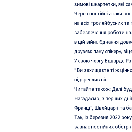
зимові шкарпетки, які са
Через постійні атаки рос
на всіх тролейбусних та
забезпечення роботи на
в цій війні. Єднання дов
друзям: пану спікеру, ві
У свою чергу Едвардс Рат
“Ви захищаєте ті ж цінно
підкреслив він.
Читайте також:
Далі буд
Нагадаємо, з перших днів
Франції, Швейцарії та б
Так, із березня 2022 рок
зазнає постійних обстріл