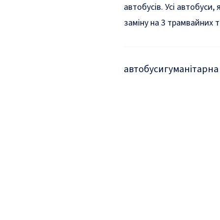
автобусів. Усі автобуси,
заміну на 3 трамвайних 
автобуси
гуманітарна