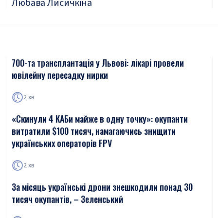
Любава Лисичкіна
700-та трансплантація у Львові: лікарі провели
ювілейну пересадку нирки
2 хв
«Скинули 4 КАБи майже в одну точку»: окупанти
витратили $100 тисяч, намагаючись знищити
українських операторів FPV
2 хв
За місяць українські дрони знешкодили понад 30
тисяч окупантів, – Зеленський