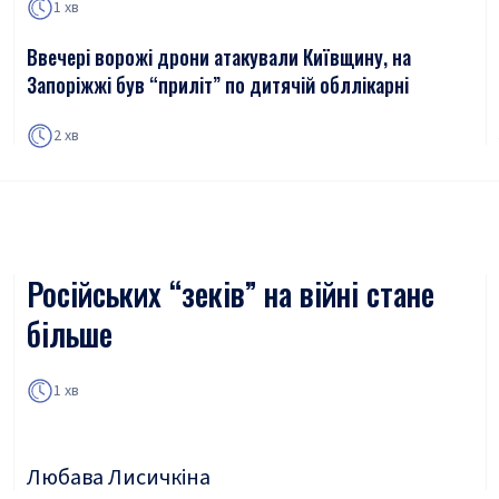
1 хв
Ввечері ворожі дрони атакували Київщину, на
Запоріжжі був “приліт” по дитячій обллікарні
2 хв
Російських “зеків” на війні стане
більше
1 хв
Любава Лисичкіна