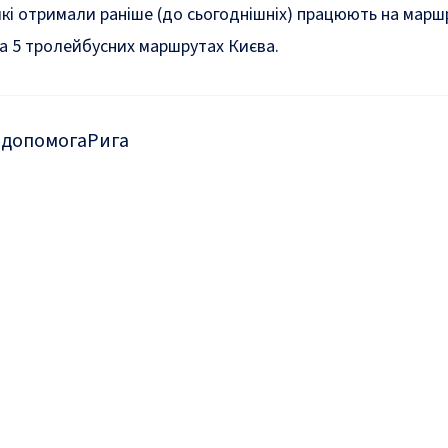
 які отримали раніше (до сьогоднішніх) працюють на мар
та 5 тролейбусних маршрутах Києва.
 допомога
Рига