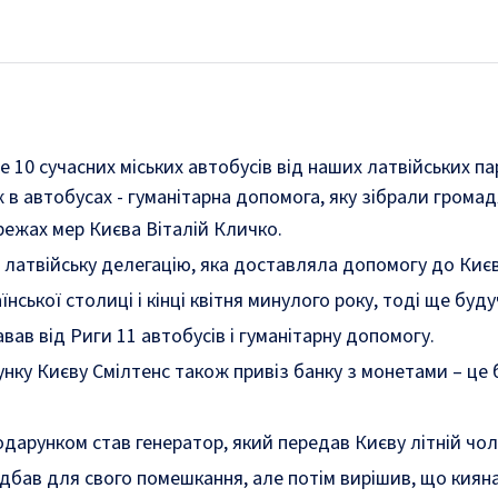
 10 сучасних міських автобусів від наших латвійських парт
в автобусах - гуманітарна допомога, яку зібрали громадя
ежах мер Києва Віталій Кличко.
 латвійську делегацію, яка доставляла допомогу до Києв
їнської столиці і кінці квітня минулого року, тоді ще буд
вав від Риги 11 автобусів і гуманітарну допомогу.
рунку Києву Смілтенс також привіз банку з монетами – це
дарунком став генератор, який передав Києву літній чол
идбав для свого помешкання, але потім вирішив, що киян