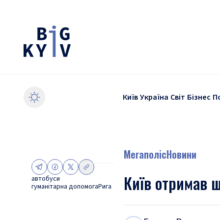
Київ
Україна
Світ
Бізнес
П
Мегаполіс
Новини
Київ отримав щ
автобуси
гуманітарна допомога
Рига