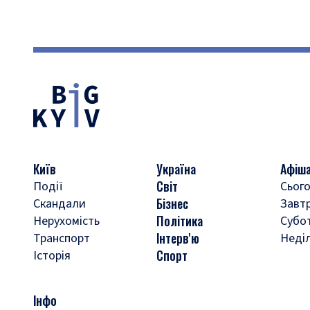
Київ
Україна
Афіш
Світ
Події
Сього
Бізнес
Скандали
Завт
Політика
Нерухомість
Субо
Інтерв'ю
Транспорт
Неді
Спорт
Історія
Інфо