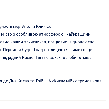
 участь мер Віталій Кличко.
оди. Місто з особливою атмосферою і найкращими
агаємо нашим захисникам, працюємо, відновлюємо
им. Перемога буде! І над столицею сяятиме сонце
ння, рідний Києве! І вітаю всіх, хто любить наше
я до Дня Києва та Трійці
. А
«Києве мій» отримав нове