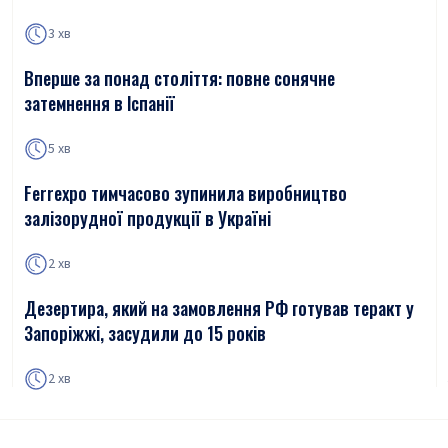
3 хв
Вперше за понад століття: повне сонячне
затемнення в Іспанії
5 хв
Ferrexpo тимчасово зупинила виробництво
залізорудної продукції в Україні
2 хв
Дезертира, який на замовлення РФ готував теракт у
Запоріжжі, засудили до 15 років
2 хв