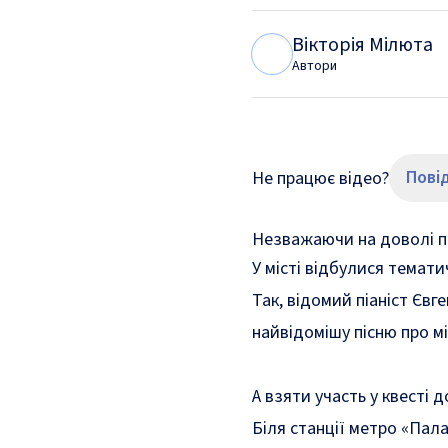
Вікторія Мілюта
В
М
Автори
Пові
Не працює відео?
Незважаючи на доволі пр
У місті відбулися темати
Так, відомий піаніст Єв
найвідомішу пісню про мі
А взяти участь у квесті 
Біля станції метро «Пал