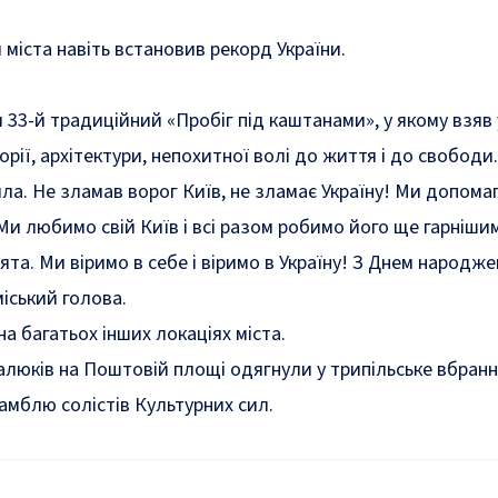
 міста навіть
встановив рекорд України
.
я 33-й традиційний «Пробіг під каштанами»
, у якому взяв
сторії, архітектури, непохитної волі до життя і до своб
ла. Не зламав ворог Київ, не зламає Україну! Ми допом
. Ми любимо свій Київ і всі разом робимо його ще гарніш
ята. Ми віримо в себе і віримо в Україну! З Днем народже
іський голова.
на багатьох інших локаціях міста.
алюків на Поштовій площі одягнули у трипільське вбранн
самблю солістів Культурних сил
.