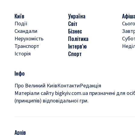
Київ
Україна
Афіш
Світ
Події
Сього
Бізнес
Скандали
Завт
Політика
Нерухомість
Субо
Інтерв'ю
Транспорт
Неді
Спорт
Історія
Інфо
Про Великий Київ
Контакти
Редакція
Матеріали сайту bigkyiv.com.ua призначені для осі
(принципів) відповідальної гри.
Архів