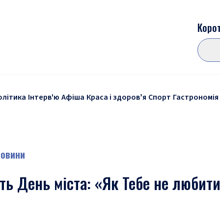
Корот
олітика
Інтерв'ю
Афіша
Краса і здоровʼя
Спорт
Гастрономія
Новини
ь День міста: «Як Тебе не любити