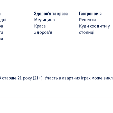
а
Здоров'я та краса
Гастрономія
дні
Медицина
Рецепти
ра
Краса
Куди сходити у
та
Здоров'я
столиці
ля
б старше 21 року (21+). Участь в азартних іграх може ви