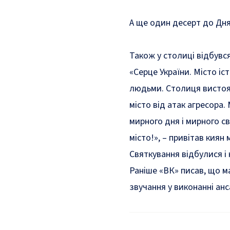
А ще один десерт до Дня
Також у столиці
відбувс
«Серце України. Місто і
людьми. Столиця вистоя
місто від атак агресора
мирного дня і мирного св
місто!»
, –
привітав
киян м
Святкування відбулися і 
Раніше «ВК» писав, що
м
звучання у виконанні ан