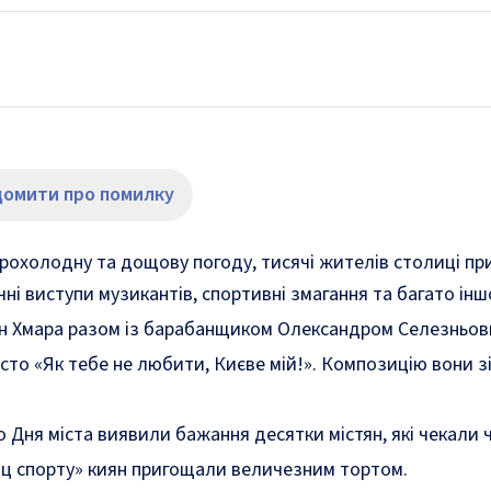
домити про помилку
охолодну та дощову погоду, тисячі жителів столиці пр
чні виступи музикантів, спортивні змагання та багато інш
ген Хмара разом із барабанщиком Олександром Селезньов
сто «Як тебе не любити, Києве мій!». Композицію вони зі
до Дня міста виявили бажання десятки містян, які чекали 
ац спорту» киян пригощали величезним тортом.