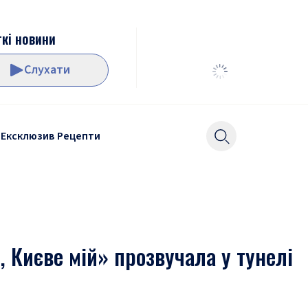
кі новини
Слухати
Ексклюзив
Рецепти
, Києве мій» прозвучала у тунелі