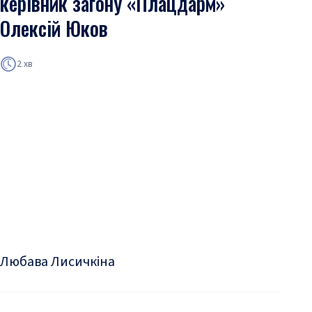
керівник загону «Плацдарм»
Олексій Юков
2 хв
Любава Лисичкіна