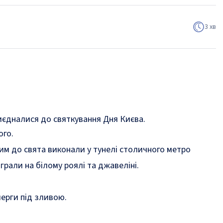
3 хв
иєдналися до святкування Дня Києва.
ого.
им до свята виконали у тунелі столичного метро
грали на білому роялі та джавеліні.
черги під зливою.