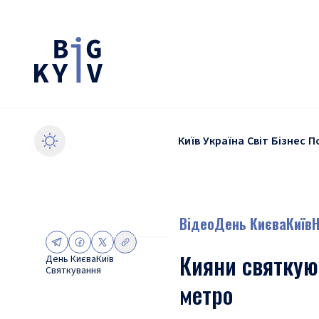
Київ
Україна
Світ
Бізнес
П
Відео
День Києва
Київ
Кияни святкуют
День Києва
Київ
Святкування
метро