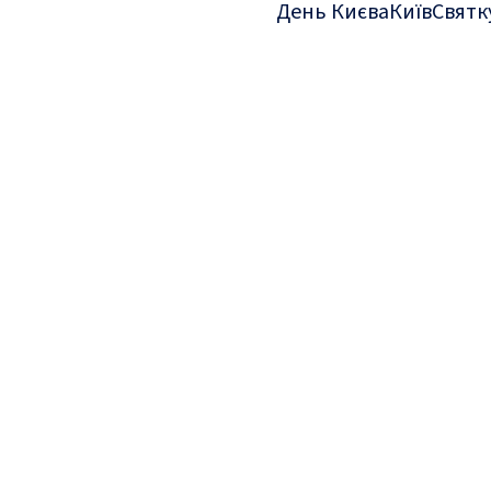
День Києва
Київ
Святк