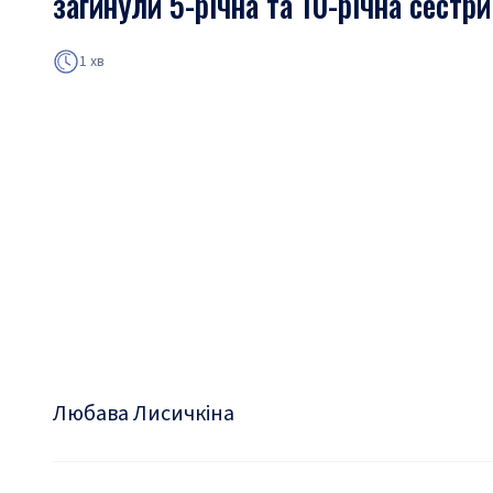
загинули 5-річна та 10-річна сестри
1 хв
Любава Лисичкіна