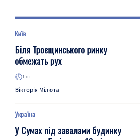
Київ
Біля Троєщинського ринку
обмежать рух
1 хв
Вікторія Мілюта
Україна
У Сумах під завалами будинку