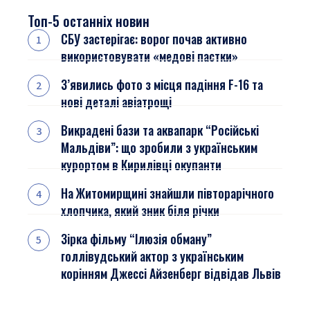
Топ-5 останніх новин
СБУ застерігає: ворог почав активно
використовувати «медові пастки»
З’явились фото з місця падіння F-16 та
нові деталі авіатрощі
Викрадені бази та аквапарк “Російські
Мальдіви”: що зробили з українським
курортом в Кирилівці окупанти
На Житомирщині знайшли півторарічного
хлопчика, який зник біля річки
Зірка фільму “Ілюзія обману”
голлівудський актор з українським
корінням Джессі Айзенберг відвідав Львів