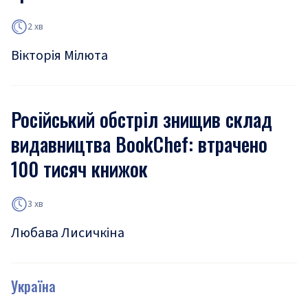
2 хв
Вікторія Мілюта
Російський обстріл знищив склад
видавництва BookChef: втрачено
100 тисяч книжок
3 хв
Любава Лисичкіна
Україна