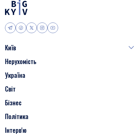
Київ
Нерухомість
Події
Україна
Скандали
Світ
Нерухомість
Бізнес
Транспорт
Політика
Інтерв'ю