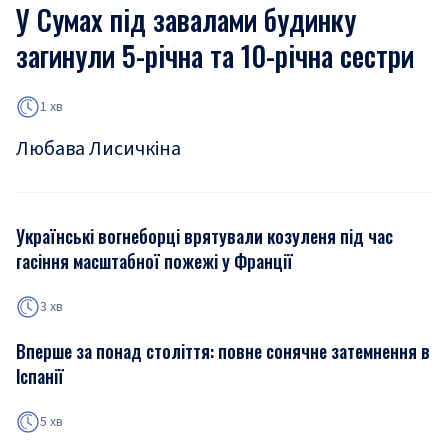
У Сумах під завалами будинку
загинули 5-річна та 10-річна сестри
1 хв
Любава Лисичкіна
Українські вогнеборці врятували козуленя під час
гасіння масштабної пожежі у Франції
3 хв
Вперше за понад століття: повне сонячне затемнення в
Іспанії
5 хв