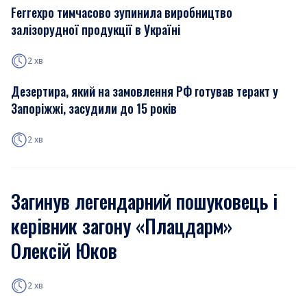
Ferrexpo тимчасово зупинила виробництво
залізорудної продукції в Україні
2 хв
Дезертира, який на замовлення РФ готував теракт у
Запоріжжі, засудили до 15 років
2 хв
Загинув легендарний пошуковець і
керівник загону «Плацдарм»
Олексій Юков
2 хв