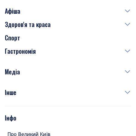
Афіша
Здоров'я та краса
Сьогодні
Спорт
Завтра
Медицина
Гастрономія
Субота
Краса
Неділя
Здоров'я
Рецепти
Медіа
Куди сходити у столиці
Фото
Інше
Відео
Опитування
Подкасти
Інфо
Тести
Про Великий Київ