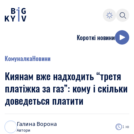
Короткі новини
Комуналка
Новини
Киянам вже надходить “третя
платіжка за газ”: кому і скільки
доведеться платити
Галина Ворона
Г
В
1 хв
Автори