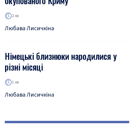
окупованого Криму
2 хв
Любава Лисичкіна
Німецькі близнюки народилися у
різні місяці
1 хв
Любава Лисичкіна