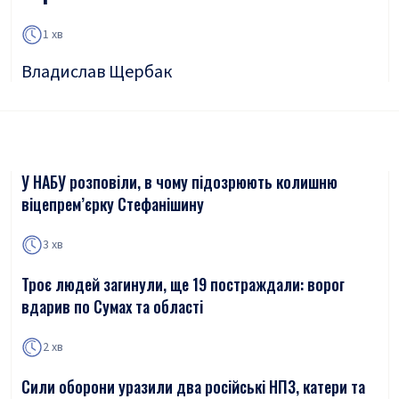
1 хв
Владислав Щербак
У НАБУ розповіли, в чому підозрюють колишню
віцепрем’єрку Стефанішину
3 хв
Троє людей загинули, ще 19 постраждали: ворог
вдарив по Сумах та області
2 хв
Сили оборони уразили два російські НПЗ, катери та