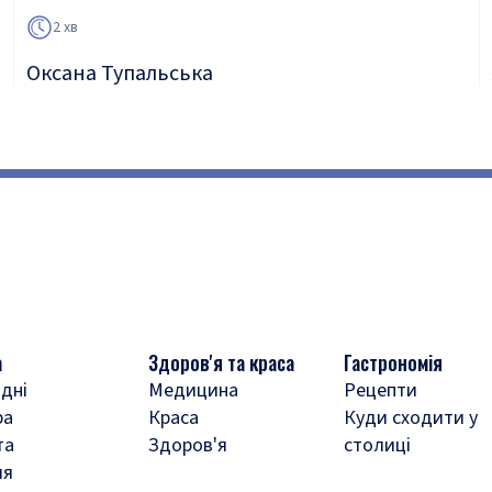
2 хв
Оксана Тупальська
а
Здоров'я та краса
Гастрономія
дні
Медицина
Рецепти
ра
Краса
Куди сходити у
та
Здоров'я
столиці
ля