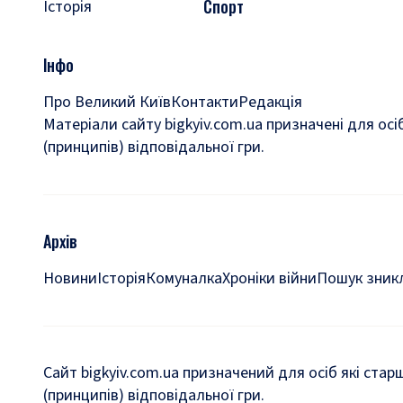
Спорт
Історія
Інфо
Про Великий Київ
Контакти
Редакція
Матеріали сайту bigkyiv.com.ua призначені для осі
(принципів) відповідальної гри.
Архів
Новини
Історія
Комуналка
Хроніки війни
Пошук зникл
Сайт bigkyiv.com.ua призначений для осіб які стар
(принципів) відповідальної гри.