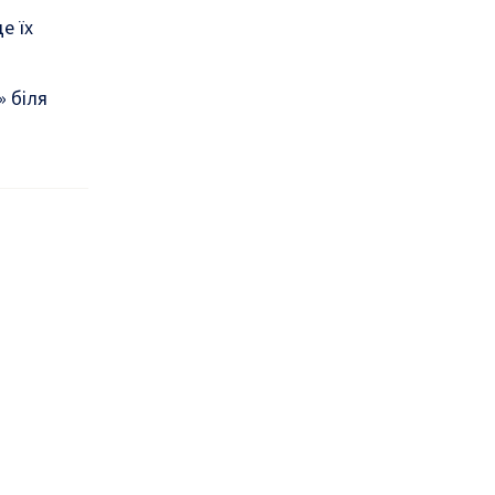
е їх
» біля