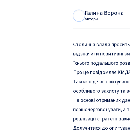
Галина Ворона
Г
В
Автори
Столична влада просить
відзначити позитивні змі
їхнього подальшого розв
Про це повідомляє КМДА
Також під час опитування
особливого захисту та 
На основі отриманих дан
першочергової уваги, а 
реалізації стратегії зах
Долучитися до опитуван