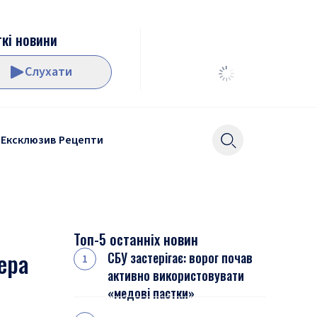
кі новини
Слухати
Ексклюзив
Рецепти
Топ-5 останніх новин
ера
СБУ застерігає: ворог почав
активно використовувати
«медові пастки»