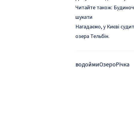
Читайте також:
Будиночк
шукати
Нагадаємо, у Києві
суди
озера Тельбін.
водойми
Озеро
Річка