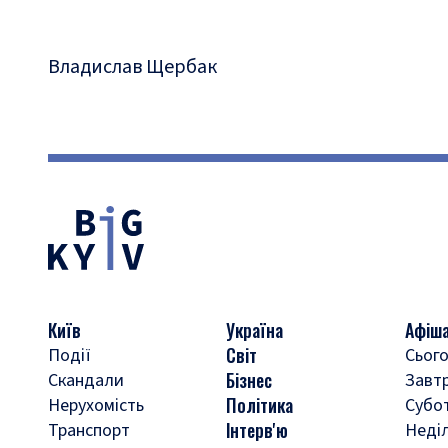
Владислав Щербак
Київ
Україна
Афіш
Світ
Події
Сього
Бізнес
Скандали
Завт
Політика
Нерухомість
Субо
Інтерв'ю
Транспорт
Неді