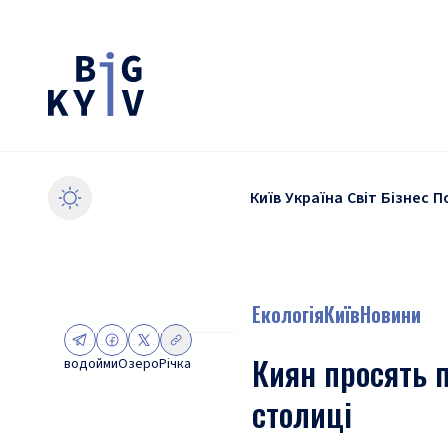
Київ
Україна
Світ
Бізнес
П
Екологія
Київ
Новини
Киян просять п
водойми
Озеро
Річка
столиці