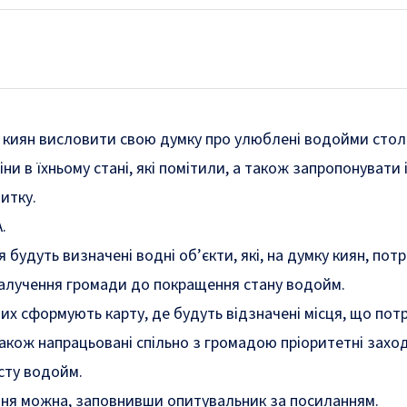
 киян висловити свою думку про улюблені водойми стол
ни в їхньому стані, які помітили, а також запропонувати 
итку.
.
 будуть визначені водні об’єкти, які, на думку киян, пот
залучення громади до покращення стану водойм.
их сформують карту, де будуть відзначені місця, що по
також напрацьовані спільно з громадою пріоритетні захо
исту водойм.
ня можна, заповнивши опитувальник за
посиланням
.