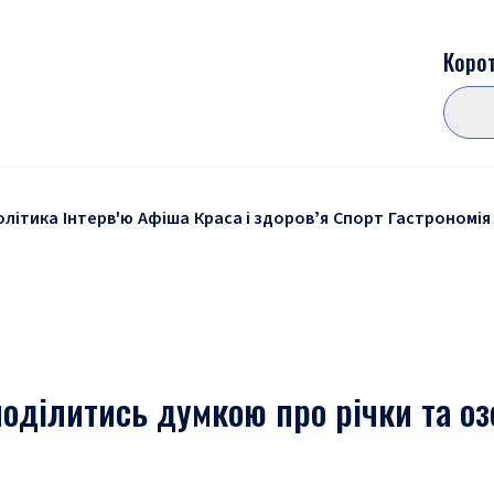
Корот
олітика
Інтерв'ю
Афіша
Краса і здоровʼя
Спорт
Гастрономія
оділитись думкою про річки та оз