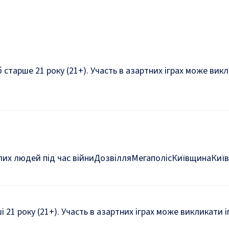
б старше 21 року (21+). Участь в азартних іграх може ви
их людей під час війни
Дозвілля
Мегаполіс
Київщина
Київ
ші 21 року (21+). Участь в азартних іграх може викликати