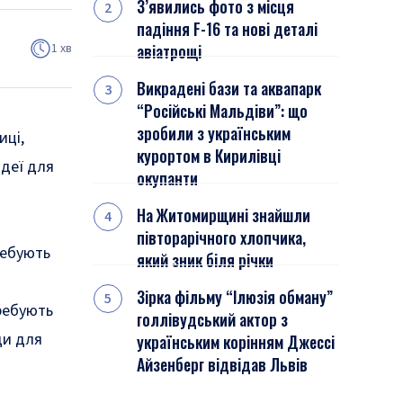
З’явились фото з місця
падіння F-16 та нові деталі
1 хв
авіатрощі
Викрадені бази та аквапарк
“Російські Мальдіви”: що
зробили з українським
иці,
курортом в Кирилівці
ідеї для
окупанти
На Житомирщині знайшли
півторарічного хлопчика,
ребують
який зник біля річки
Зірка фільму “Ілюзія обману”
требують
голлівудський актор з
ди для
українським корінням Джессі
Айзенберг відвідав Львів