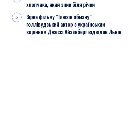
хлопчика, який зник біля річки
Зірка фільму “Ілюзія обману”
голлівудський актор з українським
корінням Джессі Айзенберг відвідав Львів