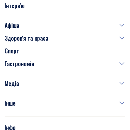
Інтерв'ю
Афіша
Здоров'я та краса
Сьогодні
Спорт
Завтра
Медицина
Гастрономія
Субота
Краса
Неділя
Здоров'я
Рецепти
Медіа
Куди сходити у столиці
Фото
Інше
Відео
Опитування
Подкасти
Інфо