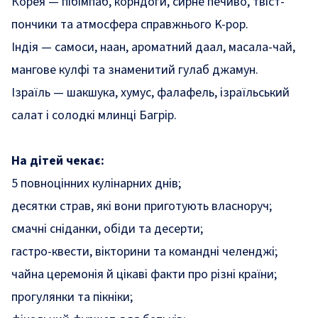
Корея — пібімпаб, корндоги, сирне печиво, твіст-
пончики та атмосфера справжнього K-pop.
Індія — самоси, наан, ароматний даал, масала-чай,
мангове кулфі та знаменитий гулаб джамун.
Ізраїль — шакшука, хумус, фалафель, ізраїльський
салат і солодкі млинці Багрір.
На дітей чекає:
5 повноцінних кулінарних днів;
десятки страв, які вони приготують власноруч;
смачні сніданки, обіди та десерти;
гастро-квести, вікторини та командні челенджі;
чайна церемонія й цікаві факти про різні країни;
прогулянки та пікніки;