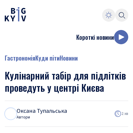
Короткі новини
Гастрономія
Куди піти
Новини
Кулінарний табір для підлітків
проведуть у центрі Києва
Оксана Тупальська
О
Т
2 хв
Автори