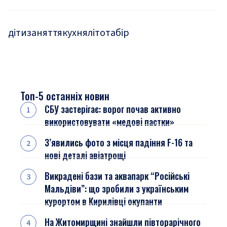
діти
заняття
кухня
літо
табір
Топ-5 останніх новин
СБУ застерігає: ворог почав активно
використовувати «медові пастки»
З’явились фото з місця падіння F-16 та
нові деталі авіатрощі
Викрадені бази та аквапарк “Російські
Мальдіви”: що зробили з українським
курортом в Кирилівці окупанти
На Житомирщині знайшли півторарічного