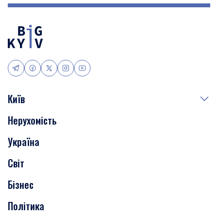
Київ
Нерухомість
Події
Україна
Скандали
Світ
Нерухомість
Бізнес
Транспорт
Політика