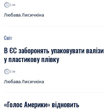
2 хв
Любава Лисичкіна
Світ
В ЄС заборонять упаковувати валізи
у пластикову плівку
2 хв
Любава Лисичкіна
«Голос Америки» відновить