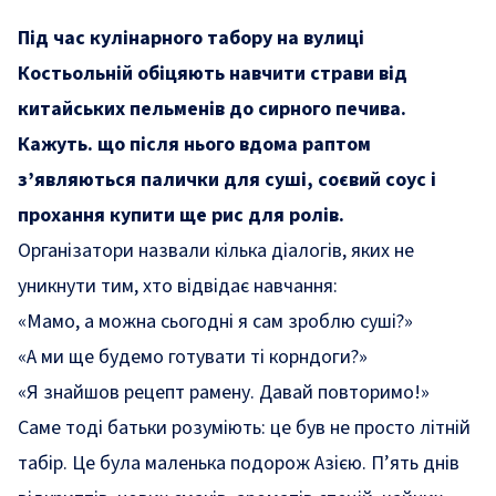
Під час кулінарного табору на вулиці
Костьольній обіцяють навчити страви від
китайських пельменів до сирного печива.
Кажуть. що після нього вдома раптом
з’являються палички для суші, соєвий соус і
прохання купити ще рис для ролів.
Організатори назвали кілька діалогів, яких не
уникнути тим, хто відвідає навчання:
«Мамо, а можна сьогодні я сам зроблю суші?»
«А ми ще будемо готувати ті корндоги?»
«Я знайшов рецепт рамену. Давай повторимо!»
Саме тоді батьки розуміють: це був не просто літній
табір. Це була маленька подорож Азією. П’ять днів