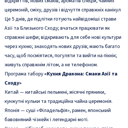
відкриттів, нових смаків, ароматів спецій, чайних
церемоній, сміху, друзів і відчуття справжніх канікул
Це 5 днів, де підлітки готують найвідоміші страви
Азії та Близького Сходу; вчаться працювати як
справжні шефи; відкривають для себе нові культури
через кухню; знаходять нових друзів; мають багато
часу, щоб посміятися, погуляти та вийти на пікнік;
живуть справжнім літом, а не телефоном.
Програма табору
«Кухня Дракона: Смаки Азії та
Сходу»
Китай — китайські пельмені, місячні пряники,
кунжутні кульки та традиційна чайна церемонія.
Японія — суші «Філадельфія», рамен, японський
бавовняний чізкейк і легендарні моті.