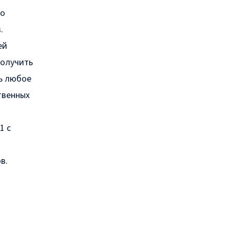
но
.
ей
получить
ь любое
твенных
1 с
в.