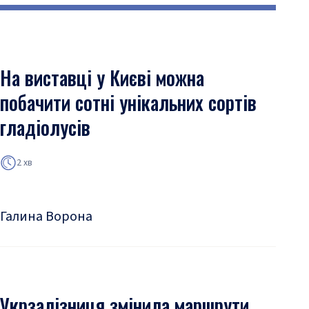
На виставці у Києві можна
побачити сотні унікальних сортів
гладіолусів
2 хв
Галина Ворона
Укрзалізниця змінила маршрути