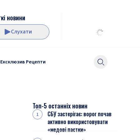
кі новини
Слухати
Ексклюзив
Рецепти
Топ-5 останніх новин
СБУ застерігає: ворог почав
активно використовувати
«медові пастки»