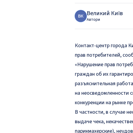
Великий Київ
В
К
Автори
Контакт-центр города К
прав потребителей, со
«Нарушение прав потреб
граждан об их гарантиро
разъяснительная работ
на неосведомленности с
конкуренции на рынке пр
В частности, в случае н
выдаче чека, некачестве
парикмахерские), неудо