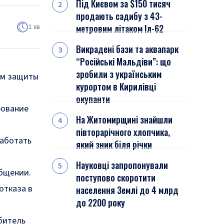
Під Києвом за $150 тисяч
продають садибу з 43-
1 хв
метровим літаком Іл-62
Викрадені бази та аквапарк
“Російські Мальдіви”: що
зробили з українським
ам защиты
курортом в Кирилівці
окупанти
рование
На Житомирщині знайшли
півторарічного хлопчика,
работать
який зник біля річки
Науковці запропонували
общении.
поступово скоротити
отказа в
населення Землі до 4 млрд
до 2200 року
битель