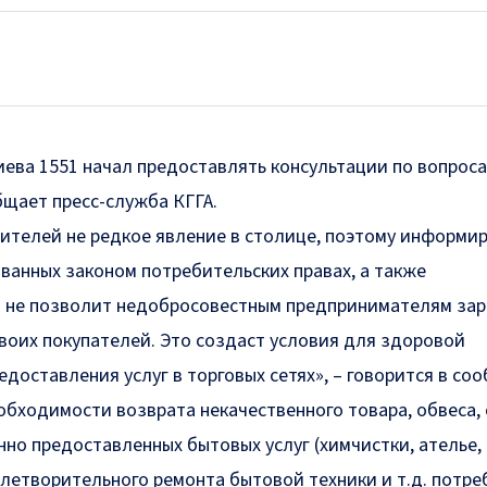
иева 1551 начал предоставлять консультации по вопрос
общает
пресс-служба
КГГА.
ителей не редкое явление в столице, поэтому информи
ванных законом потребительских правах, а также
а не позволит недобросовестным предпринимателям за
воих покупателей. Это создаст условия для здоровой
едоставления услуг в торговых сетях», – говорится в со
еобходимости возврата некачественного товара, обвеса, 
нно предоставленных бытовых услуг (химчистки, ателье,
влетворительного ремонта бытовой техники и т.д. потре